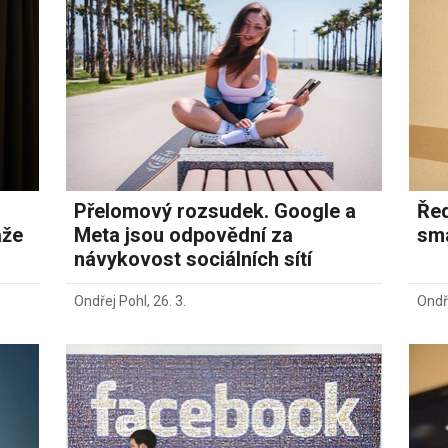
Přelomový rozsudek. Google a
Řed
áže
Meta jsou odpovědní za
sma
návykovost sociálních sítí
Ondřej Pohl
,
26. 3.
Ondř