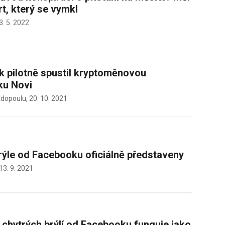
rt, který se vymkl
3. 5. 2022
 pilotně spustil kryptoměnovou
ku Novi
adopoulu,
20. 10. 2021
rýle od Facebooku oficiálně představeny
13. 9. 2021
 chytrých brýlí od Facebooku funguje jako