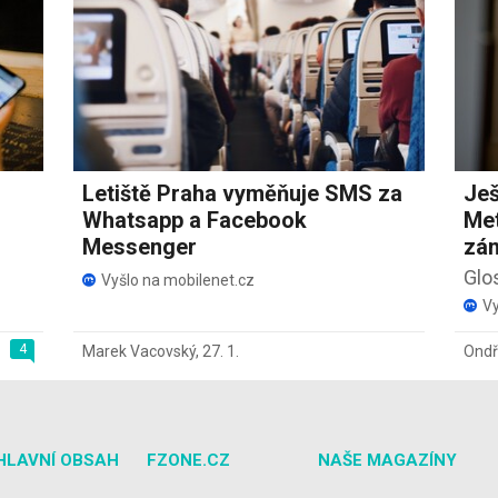
Letiště Praha vyměňuje SMS za
Ješ
Whatsapp a Facebook
Met
Messenger
zám
Glo
Vyšlo na mobilenet.cz
Vy
4
Marek Vacovský
,
27. 1.
Ondř
HLAVNÍ OBSAH
FZONE.CZ
NAŠE MAGAZÍNY