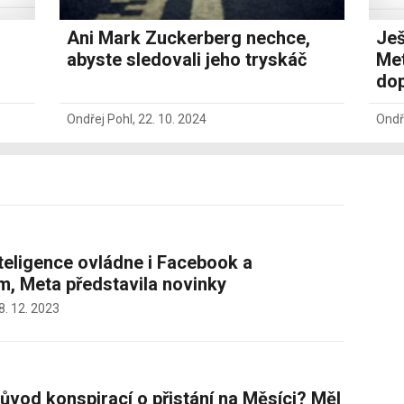
Ani Mark Zuckerberg nechce,
Ješ
abyste sledovali jeho tryskáč
Met
dop
Ondřej Pohl
,
22. 10. 2024
Ondř
teligence ovládne i Facebook a
m, Meta představila novinky
8. 12. 2023
původ konspirací o přistání na Měsíci? Měl