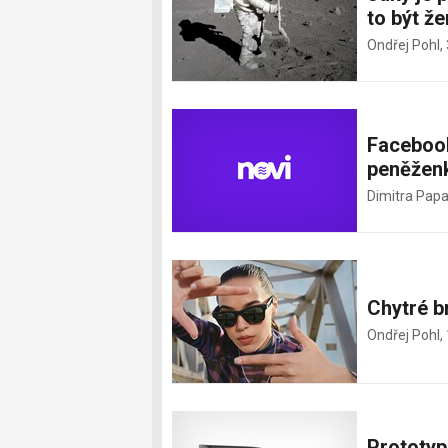
to být že
Ondřej Pohl,
Facebook
peněžen
Dimitra Pap
Chytré b
Ondřej Pohl,
Prototyp