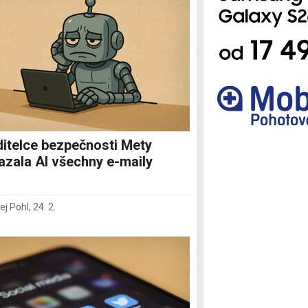
Ostatní
itelce bezpečnosti Mety
zala AI všechny e-maily
ej Pohl
,
24. 2.