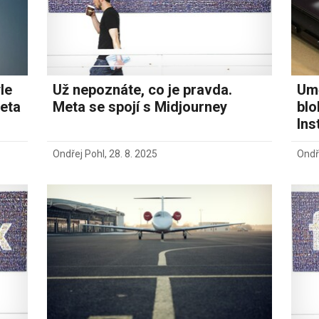
le
Už nepoznáte, co je pravda.
Umě
eta
Meta se spojí s Midjourney
blo
Ins
Ondřej Pohl
,
28. 8. 2025
Ondř