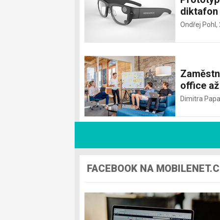
diktafon
Ondřej Pohl,
Zaměstn
office a
Dimitra Pap
FACEBOOK NA MOBILENET.