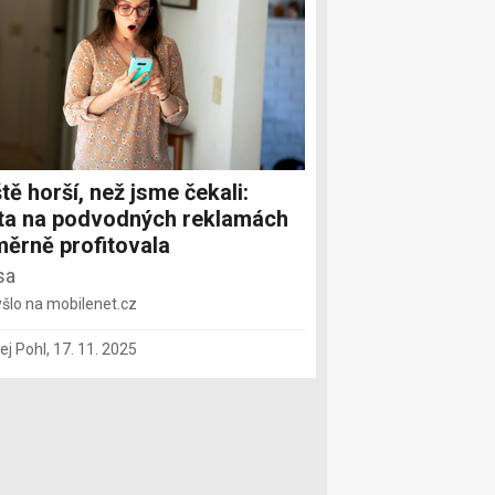
tě horší, než jsme čekali:
a na podvodných reklamách
ěrně profitovala
sa
šlo na mobilenet.cz
ej Pohl
,
17. 11. 2025