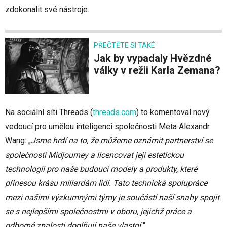
zdokonalit své nástroje.
PŘEČTĚTE SI TAKÉ
Jak by vypadaly Hvězdné
války v režii Karla Zemana?
Na sociální síti Threads
(
threads.com
)
to komentoval nový
vedoucí pro umělou inteligenci společnosti Meta Alexandr
Wang: „
Jsme hrdí na to, že můžeme oznámit partnerství se
společností Midjourney a licencovat její estetickou
technologii pro naše budoucí modely a produkty, které
přinesou krásu miliardám lidí. Tato technická spolupráce
mezi našimi výzkumnými týmy je součástí naší snahy spojit
se s nejlepšími společnostmi v oboru, jejichž práce a
odborné znalosti doplňují naše vlastní.
“