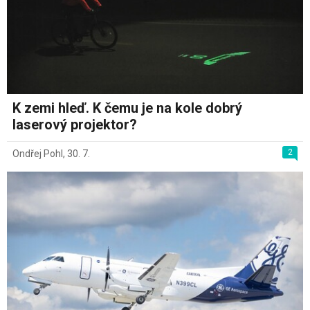
K zemi hleď. K čemu je na kole dobrý
laserový projektor?
2
Ondřej Pohl
,
30. 7.