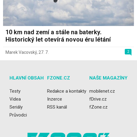
10 km nad zemí a stále na baterky.
Historický let otevírá novou éru létání
2
Marek Vacovský
,
27. 7.
HLAVNÍ OBSAH
FZONE.CZ
NAŠE MAGAZÍNY
Testy
Redakce a kontakty
mobilenet.cz
Videa
Inzerce
fDrive.cz
Seriály
RSS kanál
fZone.cz
Průvodci