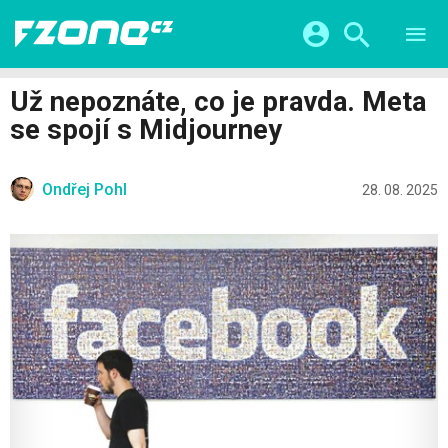
TESTY
CHYTRÁ DOMÁCNOST
Přihlášení a registrace pomocí:
Už nepoznáte, co je pravda. Meta
CHYTRÁ MĚSTA
VIDEA
se spojí s Midjourney
ŽIVOT BUDOUCNOSTI
Facebook
Google
SERIÁLY
HRY A ZÁBAVA
KATEGORIE
Ondřej Pohl
Twitter
Apple
Microsoft
28. 08. 2025
FINTECH