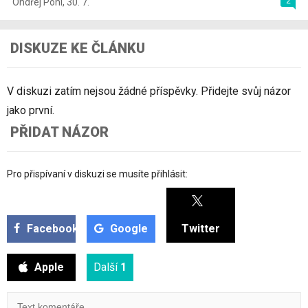
2
Ondřej Pohl
,
30. 7.
DISKUZE KE ČLÁNKU
V diskuzi zatím nejsou žádné příspěvky. Přidejte svůj názor
jako první.
PŘIDAT NÁZOR
Pro přispívaní v diskuzi se musíte přihlásit:
Facebook
Google
Twitter
Apple
Další
1