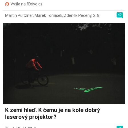
Vyšlo na fDrive.cz
42
Martin Pultzner
,
Marek Tomíšek
,
Zdeněk Pečený
,
2. 8.
K zemi hleď. K čemu je na kole dobrý
laserový projektor?