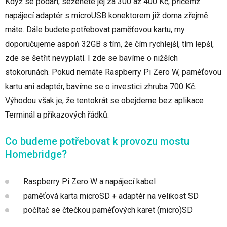
Když se podaří, seženete jej za 300 až 400 Kč, přičemž
napájecí adaptér s microUSB konektorem již doma zřejmě
máte. Dále budete potřebovat paměťovou kartu, my
doporučujeme aspoň 32GB s tím, že čím rychlejší, tím lepší,
zde se šetřit nevyplatí. I zde se bavíme o nižších
stokorunách. Pokud nemáte Raspberry Pi Zero W, paměťovou
kartu ani adaptér, bavíme se o investici zhruba 700 Kč.
Výhodou však je, že tentokrát se obejdeme bez aplikace
Terminál a příkazových řádků.
Co budeme potřebovat k provozu mostu
Homebridge?
Raspberry Pi Zero W a napájecí kabel
paměťová karta microSD + adaptér na velikost SD
počítač se čtečkou paměťových karet (micro)SD