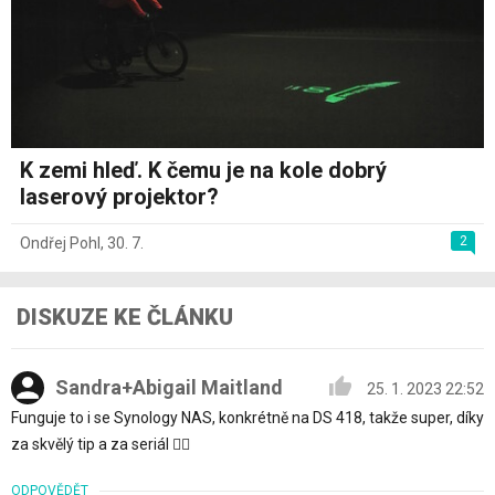
K zemi hleď. K čemu je na kole dobrý
laserový projektor?
2
Ondřej Pohl
,
30. 7.
DISKUZE KE ČLÁNKU
Sandra+Abigail Maitland
25. 1. 2023 22:52
Funguje to i se Synology NAS, konkrétně na DS 418, takže super, díky
za skvělý tip a za seriál 👍🏻
ODPOVĚDĚT