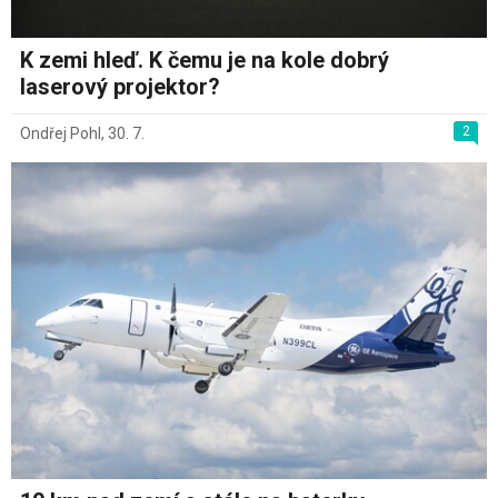
K zemi hleď. K čemu je na kole dobrý
laserový projektor?
2
Ondřej Pohl
,
30. 7.