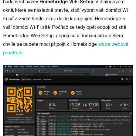
bude nést název
Homebridge WiFi Setup
. V dialogovém
okně, které se následně otevře, stačí vybrat vaši domácí Wi-
Fi síť a zadat heslo, čímž dojde k propojení Homebridge a
vaší domácí Wi-Fi sítě. Počítač se tedy opět odpojí od sítě
Homebridge WiFi Setup, připojí se k domácí síti a během
chvíle se budete moci připojit k Homebridge
skrze webové
prostředí
.