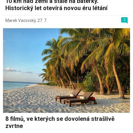
10 km nad zemí a stále na baterky.
Historický let otevírá novou éru létání
2
Marek Vacovský
,
27. 7.
8 filmů, ve kterých se dovolená strašlivě
zvrtne