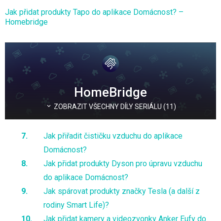
Jak přidat produkty Tapo do aplikace Domácnost? –
Homebridge
HomeBridge
ZOBRAZIT VŠECHNY DÍLY SERIÁLU (11)
Jak přiřadit čističku vzduchu do aplikace
Domácnost?
Jak přidat produkty Dyson pro úpravu vzduchu
do aplikace Domácnost?
Jak spárovat produkty značky Tesla (a další z
rodiny Smart Life)?
Jak přidat kamery a videozvonky Anker Eufy do