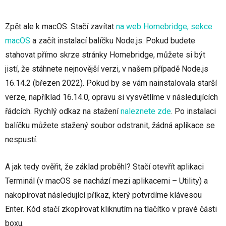
Zpět ale k macOS. Stačí zavítat
na web Homebridge, sekce
macOS
a začít instalací balíčku Node.js. Pokud budete
stahovat přímo skrze stránky Homebridge, můžete si být
jistí, že stáhnete nejnovější verzi, v našem případě Node.js
16.14.2 (březen 2022). Pokud by se vám nainstalovala starší
verze, například 16.14.0, opravu si vysvětlíme v následujících
řádcích. Rychlý odkaz na stažení
naleznete zde
. Po instalaci
balíčku můžete stažený soubor odstranit, žádná aplikace se
nespustí.
A jak tedy ověřit, že základ proběhl? Stačí otevřít aplikaci
Terminál (v macOS se nachází mezi aplikacemi – Utility) a
nakopírovat následující příkaz, který potvrdíme klávesou
Enter. Kód stačí zkopírovat kliknutím na tlačítko v pravé části
boxu.