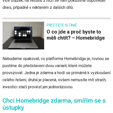
více otázek, na většinu z nich se vám pokusíme odpovědět
dnes, případně v některém z dalších dílů.
PŘEČTĚTE SI TAKÉ
O co jde a proč byste to
měli chtít? – Homebridge
Nebudeme opakovat, co platforma Homebridge je, rovnou se
pustíme do představení dvou variant, které můžete
provozovat. Jedna je zdarma a hodí se primárně k vyzkoušení
celého řešení, druhá je placená, ovšem nemusíte mít strach,
investici stačí provést jen jednorázovou.
Chci Homebridge zdarma, smířím se s
ústupky