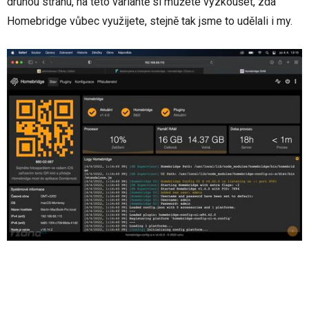
druhou stranu, na této variantě si můžete vyzkoušet, zda
Homebridge vůbec využijete, stejně tak jsme to udělali i my.