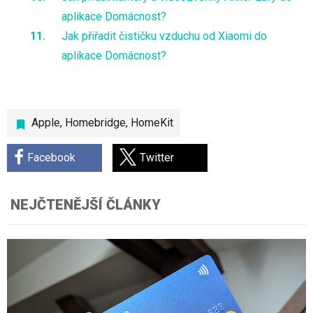
aplikace Domácnost?
Jak přiřadit čističku vzduchu od Xiaomi do
aplikace Domácnost?
Apple
,
Homebridge
,
HomeKit
Facebook
Twitter
NEJČTENĚJŠÍ ČLÁNKY