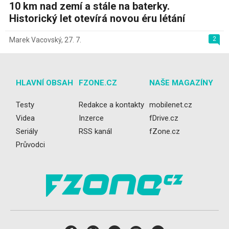
10 km nad zemí a stále na baterky.
Historický let otevírá novou éru létání
2
Marek Vacovský
,
27. 7.
HLAVNÍ OBSAH
FZONE.CZ
NAŠE MAGAZÍNY
Testy
Redakce a kontakty
mobilenet.cz
Videa
Inzerce
fDrive.cz
Seriály
RSS kanál
fZone.cz
Průvodci