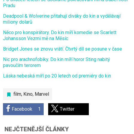
Pradu
Deadpool & Wolverine přitahují diváky do kin a vydělávají
miliony dolarů
Něco pro konspirátory. Do kin míří komedie se Scarlett
Johansson Vezmi mě na Měsíc
Bridget Jones se znovu vrátí. Čtvrtý díl se posune v čase
Nic pro arachnofobiky. Do kin míří horor Sting nabitý
pavoučím terorem
Láska nebeská míří po 20 letech od premiéry do kin
film
,
Kino
,
Marvel
Facebook
1
Twitter
NEJČTENĚJŠÍ ČLÁNKY