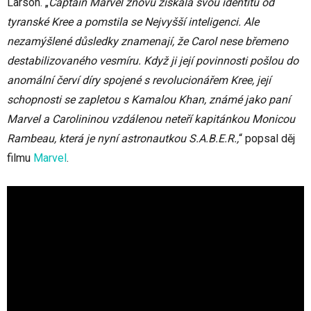
Larson. „
Captain Marvel znovu získala svou identitu od
tyranské Kree a pomstila se Nejvyšší inteligenci. Ale
nezamýšlené důsledky znamenají, že Carol nese břemeno
destabilizovaného vesmíru. Když ji její povinnosti pošlou do
anomální červí díry spojené s revolucionářem Kree, její
schopnosti se zapletou s Kamalou Khan, známé jako paní
Marvel a Carolininou vzdálenou neteří kapitánkou Monicou
Rambeau, která je nyní astronautkou S.A.B.E.R.,
“ popsal děj
filmu
Marvel
.