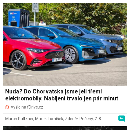
Nuda? Do Chorvatska jsme jeli třemi
elektromobily. Nabíjení trvalo jen pár minut
Vyšlo na fDrive.cz
42
Martin Pultzner
,
Marek Tomíšek
,
Zdeněk Pečený
,
2. 8.