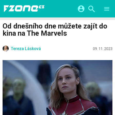
TESTY
CHYTRÁ DOMÁCNOST
Přihlášení a registrace pomocí:
Od dnešního dne můžete zajít do
CHYTRÁ MĚSTA
VIDEA
kina na The Marvels
ŽIVOT BUDOUCNOSTI
Facebook
Google
SERIÁLY
HRY A ZÁBAVA
KATEGORIE
Tereza Lásková
Twitter
Apple
Microsoft
09. 11. 2023
FINTECH