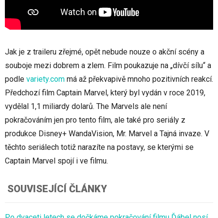
Jak je z traileru zřejmé, opět nebude nouze o akční scény a
souboje mezi dobrem a zlem. Film poukazuje na „dívčí sílu“ a
podle
variety.com
má až překvapivě mnoho pozitivních reakcí.
Předchozí film Captain Marvel, který byl vydán v roce 2019,
vydělal 1,1 miliardy dolarů. The Marvels ale není
pokračováním jen pro tento film, ale také pro seriály z
produkce Disney+ WandaVision, Mr. Marvel a Tajná invaze. V
těchto seriálech totiž narazíte na postavy, se kterými se
Captain Marvel spojí i ve filmu.
SOUVISEJÍCÍ ČLÁNKY
Po dvaceti letech se dočkáme pokračování filmu Ďábel nosí