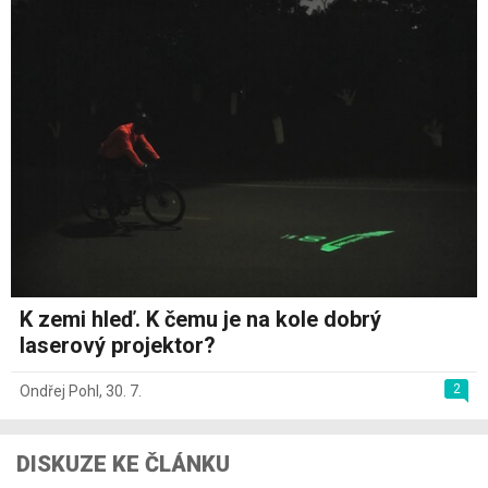
K zemi hleď. K čemu je na kole dobrý
laserový projektor?
2
Ondřej Pohl
,
30. 7.
DISKUZE KE ČLÁNKU