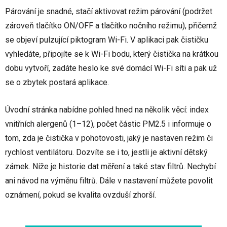
Párování je snadné, stačí aktivovat režim párování (podržet
zároveň tlačítko ON/OFF a tlačítko nočního režimu), přičemž
se objeví pulzující piktogram Wi-Fi. V aplikaci pak čističku
vyhledáte, připojíte se k Wi-Fi bodu, který čistička na krátkou
dobu vytvoří, zadáte heslo ke své domácí Wi-Fi síti a pak už
se o zbytek postará aplikace.
Úvodní stránka nabídne pohled hned na několik věcí: index
vnitřních alergenů (1–12), počet částic PM2.5 i informuje o
tom, zda je čistička v pohotovosti, jaký je nastaven režim či
rychlost ventilátoru. Dozvíte se i to, jestli je aktivní dětský
zámek. Níže je historie dat měření a také stav filtrů. Nechybí
ani návod na výměnu filtrů. Dále v nastavení můžete povolit
oznámení, pokud se kvalita ovzduší zhorší.