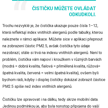
ČISTIČKU MŮŽETE OVLÁDAT
ODKUDKOLI.
Trochu nezvyklé je, že čistička ukazuje pouze čísla 1–12,
která reflektují index vnitřních alergenů podle tabulky, kterou
naleznete v rámci aplikace. Můžete sice v aplikaci přepnout
na zobrazení částic PM2.5, avšak čistička tyto údaje
nezobrazí, stále si trvá na indexu vnitřních alergenů. Není to
problém, čistička vám napoví i kroužkem v různých barvách
(modrá = dobrá kvalita, fialová = přiměřená kvalita, růžová=
špatná kvalita, červená = velmi špatná kvalita), ovšem byli
bychom rádi, kdyby i displej čističky dokázal zobrazit částice
PM2.5 spíše než index vnitřních alergenů.
Čističku lze spravovat i na dálku, tedy skrze mobilní data.
Jedinou podmínkou je, aby byla nonstop připojena do vaší