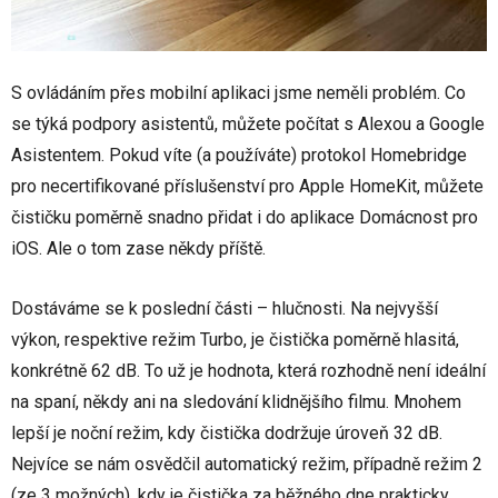
S ovládáním přes mobilní aplikaci jsme neměli problém. Co
se týká podpory asistentů, můžete počítat s Alexou a Google
Asistentem. Pokud víte (a používáte) protokol Homebridge
pro necertifikované příslušenství pro Apple HomeKit, můžete
čističku poměrně snadno přidat i do aplikace Domácnost pro
iOS. Ale o tom zase někdy příště.
Dostáváme se k poslední části – hlučnosti. Na nejvyšší
výkon, respektive režim Turbo, je čistička poměrně hlasitá,
konkrétně 62 dB. To už je hodnota, která rozhodně není ideální
na spaní, někdy ani na sledování klidnějšího filmu. Mnohem
lepší je noční režim, kdy čistička dodržuje úroveň 32 dB.
Nejvíce se nám osvědčil automatický režim, případně režim 2
(ze 3 možných), kdy je čistička za běžného dne prakticky