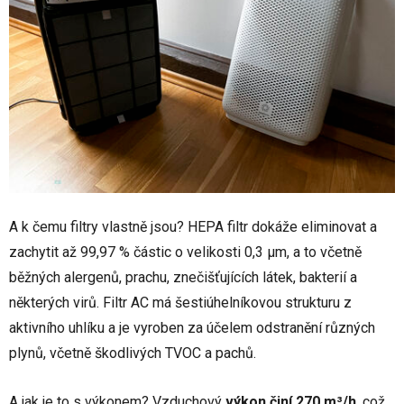
A k čemu filtry vlastně jsou? HEPA filtr dokáže eliminovat a
zachytit až 99,97 % částic o velikosti 0,3 µm, a to včetně
běžných alergenů, prachu, znečišťujících látek, bakterií a
některých virů. Filtr AC má šestiúhelníkovou strukturu z
aktivního uhlíku a je vyroben za účelem odstranění různých
plynů, včetně škodlivých TVOC a pachů.
A jak je to s výkonem? Vzduchový
výkon činí 270 m³/h
, což