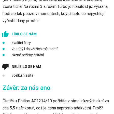
zcela tichá. Na režim 3 a režim Turbo je hlasitost již výrazná,
hodí se tak pouze v momentech, kdy chcete co nejrychleji
vyčistit daný prostor.
LÍBILO SE NÁM
kvalitní filtry
vhodný i do větších místností
různé režimy čištění
NELÍBILO SE NÁM
vcelku hlasitá
Závěr: za nás ano
Čističku Philips AC1214/10 pořídíte v rámci různých akcí za
cca 5,5 tisíc korun, což je cena naprosto adekvátní. Proč?