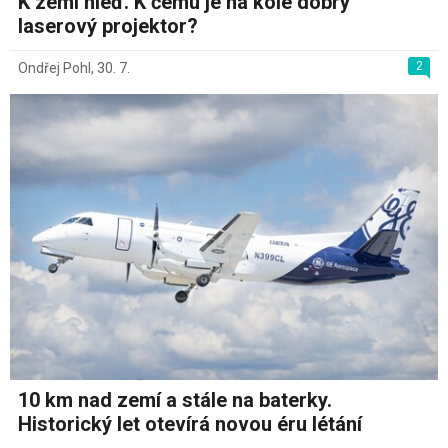
K zemi hleď. K čemu je na kole dobrý
laserový projektor?
2
Ondřej Pohl
,
30. 7.
10 km nad zemí a stále na baterky.
Historický let otevírá novou éru létání