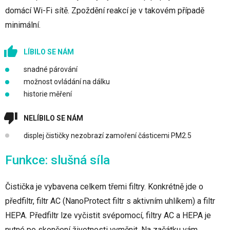
domácí Wi-Fi sítě. Zpoždění reakcí je v takovém případě
minimální.
LÍBILO SE NÁM
snadné párování
možnost ovládání na dálku
historie měření
NELÍBILO SE NÁM
displej čističky nezobrazí zamoření částicemi PM2.5
Funkce: slušná síla
Čistička je vybavena celkem třemi filtry. Konkrétně jde o
předfiltr, filtr AC (NanoProtect filtr s aktivním uhlíkem) a filtr
HEPA. Předfiltr lze vyčistit svépomocí, filtry AC a HEPA je
nutné po skončení životnosti vyměnit. Na začátku vám