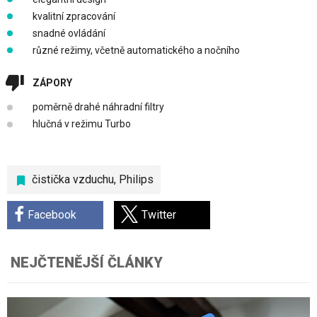
kvalitní zpracování
snadné ovládání
různé režimy, včetně automatického a nočního
ZÁPORY
poměrně drahé náhradní filtry
hlučná v režimu Turbo
čistička vzduchu
,
Philips
Facebook
Twitter
NEJČTENĚJŠÍ ČLÁNKY