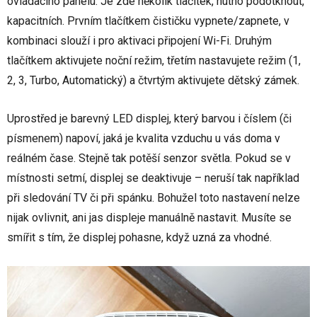
ovládacího panelu. Je zde několik tlačítek, nutno podotknout,
kapacitních. Prvním tlačítkem čističku vypnete/zapnete, v
kombinaci slouží i pro aktivaci připojení Wi-Fi. Druhým
tlačítkem aktivujete noční režim, třetím nastavujete režim (1,
2, 3, Turbo, Automatický) a čtvrtým aktivujete dětský zámek.
Uprostřed je barevný LED displej, který barvou i číslem (či
písmenem) napoví, jaká je kvalita vzduchu u vás doma v
reálném čase. Stejně tak potěší senzor světla. Pokud se v
místnosti setmí, displej se deaktivuje – neruší tak například
při sledování TV či při spánku. Bohužel toto nastavení nelze
nijak ovlivnit, ani jas displeje manuálně nastavit. Musíte se
smířit s tím, že displej pohasne, když uzná za vhodné.