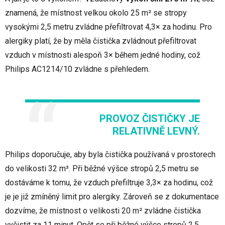
znamená, že místnost velkou okolo 25 m² se stropy
vysokými 2,5 metru zvládne přefiltrovat 4,3× za hodinu. Pro
alergiky platí, že by měla čistička zvládnout přefiltrovat
vzduch v místnosti alespoň 3× během jedné hodiny, což
Philips AC1214/10 zvládne s přehledem.
PROVOZ ČISTIČKY JE
RELATIVNĚ LEVNÝ.
Philips doporučuje, aby byla čistička používaná v prostorech
do velikosti 32 m³. Při běžné výšce stropů 2,5 metru se
dostáváme k tomu, že vzduch přefiltruje 3,3× za hodinu, což
je je již zmíněný limit pro alergiky. Zároveň se z dokumentace
dozvíme, že místnost o velikosti 20 m² zvládne čistička
vyčistit za 11 minut. Opět se při běžné výšce stropů 2,5