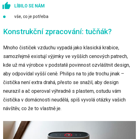
LÍBILO SE NÁM
vše, co je potřeba
Konstrukční zpracování: tučňák?
Mnoho čističek vzduchu vypadá jako klasická krabice,
samozřejmě existují výjimky ve vyšších cenových patrech,
kde už má výrobce v podstatě povinnost ozvláštnit design,
aby odpovídal vyšší ceně. Philips na to jde trochu jinak –
čistička není extra drahá, přesto se snažil, aby design
neurazil a ač operoval výhradně s plastem, ostudu vám
čistička v domácnosti neudělá, spíš vyvolá otázky vašich
návštěv, co že to vlastně je.