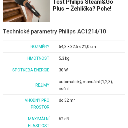
Test Philips Steam&Go
Plus – Žehlička? Pche!
Technické parametry Philips AC1214/10
ROZMĚRY
54,3 × 32,5 × 21,0 cm
HMOTNOST
5,3 kg
SPOTŘEBA ENERGIE
30 W
automatický, manuální (1,2,3),
REŽIMY
noční
VHODNÝ PRO
do 32 m²
PROSTOR
MAXIMÁLNÍ
62 dB
HLASITOST