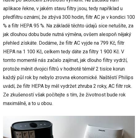
aplikace řekne, v jakém stavu filtry jsou, tedy například u
předfiltru oznámí, že zbývá 300 hodin, filtr AC je v kondici 100
% a filtr HEPA 95 %. Na základě těchto údajů sice netušíte, za
jak dlouhou dobu bude nutná výměna, ovšem alespoň nějaký
přehled získáte. Dodáme, že filtr AC vyjde na 799 Kč, filtr
HEPA na 1 100 Kč, celkem tedy dáte za filtry 1 900 Kč. V
tomto momentě nás začalo zajímat, jak dlouho filtry vydrží,
protože měnit dvojici filtrů v hodnotě téměř 2 tisíce korun
každý půl rok by nebylo zrovna ekonomické. Naštěstí Philips
uvádí, že filtr HEPA by měl vydržet zhruba 2 roky, AC filtr rok.
Ze zkušeností však počítejte s tím, že životnost bude rok
maximálně, a to u obou.