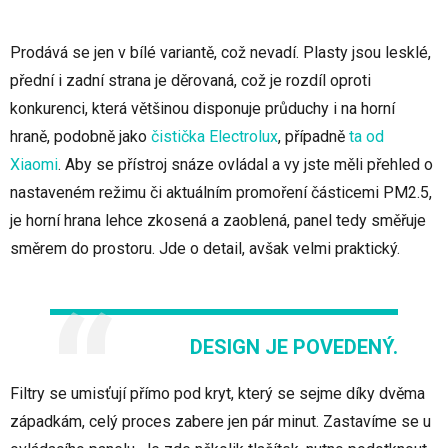
Prodává se jen v bílé variantě, což nevadí. Plasty jsou lesklé,
přední i zadní strana je děrovaná, což je rozdíl oproti
konkurenci, která většinou disponuje průduchy i na horní
hraně, podobně jako
čistička Electrolux
, případně
ta od
Xiaomi
. Aby se přístroj snáze ovládal a vy jste měli přehled o
nastaveném režimu či aktuálním promoření částicemi PM2.5,
je horní hrana lehce zkosená a zaoblená, panel tedy směřuje
směrem do prostoru. Jde o detail, avšak velmi praktický.
DESIGN JE POVEDENÝ.
Filtry se umisťují přímo pod kryt, který se sejme díky dvěma
západkám, celý proces zabere jen pár minut. Zastavíme se u