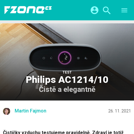
TESTY
CHYTRÁ DOMÁCNOST
Přihlášení a registrace pomocí:
CHYTRÁ MĚSTA
VIDEA
ŽIVOT BUDOUCNOSTI
Facebook
Google
SERIÁLY
HRY A ZÁBAVA
KATEGORIE
Twitter
Apple
Microsoft
FINTECH
TEST
Philips AC1214/10
Čistě a elegantně
Martin Fajmon
26. 11. 2021
Čističky vzduchu testujeme pravidelně. Zdraví je totiž