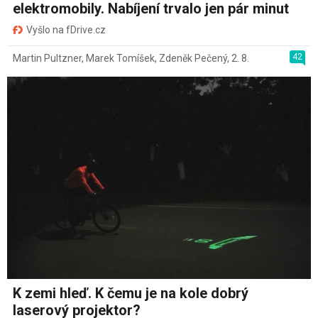
elektromobily. Nabíjení trvalo jen pár minut
Vyšlo na fDrive.cz
42
Martin Pultzner
,
Marek Tomíšek
,
Zdeněk Pečený
,
2. 8.
K zemi hleď. K čemu je na kole dobrý
laserový projektor?