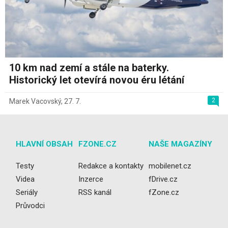
10 km nad zemí a stále na baterky.
Historický let otevírá novou éru létání
2
Marek Vacovský
,
27. 7.
HLAVNÍ OBSAH
FZONE.CZ
NAŠE MAGAZÍNY
Testy
Redakce a kontakty
mobilenet.cz
Videa
Inzerce
fDrive.cz
Seriály
RSS kanál
fZone.cz
Průvodci