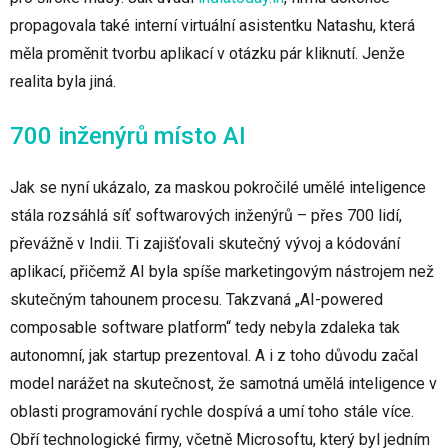
propagovala také interní virtuální asistentku Natashu, která
měla proměnit tvorbu aplikací v otázku pár kliknutí. Jenže
realita byla jiná.
700 inženýrů místo AI
Jak se nyní ukázalo, za maskou pokročilé umělé inteligence
stála rozsáhlá síť softwarových inženýrů – přes 700 lidí,
převážně v Indii. Ti zajišťovali skutečný vývoj a kódování
aplikací, přičemž AI byla spíše marketingovým nástrojem než
skutečným tahounem procesu. Takzvaná „AI-powered
composable software platform“ tedy nebyla zdaleka tak
autonomní, jak startup prezentoval. A i z toho důvodu začal
model narážet na skutečnost, že samotná umělá inteligence v
oblasti programování rychle dospívá a umí toho stále více.
Obří technologické firmy, včetně Microsoftu, který byl jedním