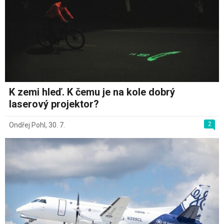
K zemi hleď. K čemu je na kole dobrý
laserový projektor?
2
Ondřej Pohl
,
30. 7.