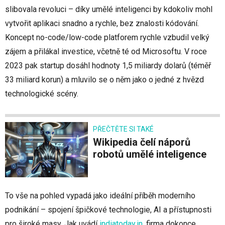
slibovala revoluci – díky umělé inteligenci by kdokoliv mohl
vytvořit aplikaci snadno a rychle, bez znalosti kódování.
Koncept no-code/low-code platforem rychle vzbudil velký
zájem a přilákal investice, včetně té od Microsoftu. V roce
2023 pak startup dosáhl hodnoty 1,5 miliardy dolarů (téměř
33 miliard korun) a mluvilo se o něm jako o jedné z hvězd
technologické scény.
PŘEČTĚTE SI TAKÉ
Wikipedia čelí náporů
robotů umělé inteligence
To vše na pohled vypadá jako ideální příběh moderního
podnikání – spojení špičkové technologie, AI a přístupnosti
pro široké masy. Jak uvádí
indiatoday.in
, firma dokonce