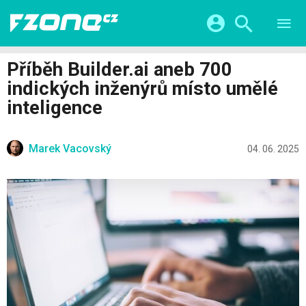
TESTY
CHYTRÁ DOMÁCNOST
Přihlášení a registrace pomocí:
Příběh Builder.ai aneb 700
CHYTRÁ MĚSTA
VIDEA
indických inženýrů místo umělé
ŽIVOT BUDOUCNOSTI
Facebook
Google
SERIÁLY
inteligence
HRY A ZÁBAVA
KATEGORIE
Twitter
Apple
Microsoft
FINTECH
Marek Vacovský
04. 06. 2025