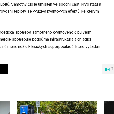
ubitů. Samotný čip je umístěn ve spodní části kryostatu a
rovozní teploty se využívá kvantových efektů, ke kterým
.
rgetická spotřeba samotného kvantového čipu velmi
energie spotřebuje podpůrná infrastruktura a chladicí
telně méně než u klasických superpočítačů, které vyžadují
T