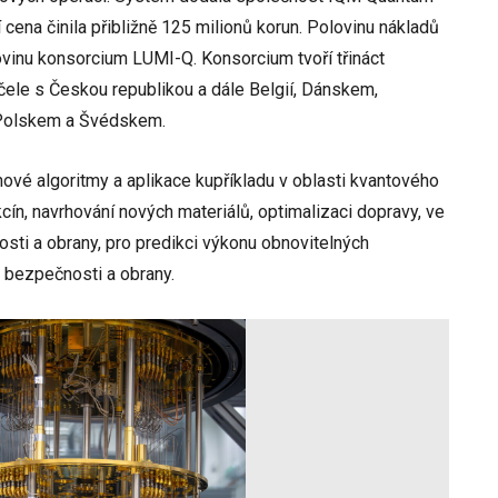
cena činila přibližně 125 milionů korun. Polovinu nákladů
vinu konsorcium LUMI-Q. Konsorcium tvoří třináct
čele s Českou republikou a dále Belgií, Dánskem,
Polskem a Švédskem.
é algoritmy a aplikace kupříkladu v oblasti kvantového
akcín, navrhování nových materiálů, optimalizaci dopravy, ve
osti a obrany, pro predikci výkonu obnovitelných
i bezpečnosti a obrany.