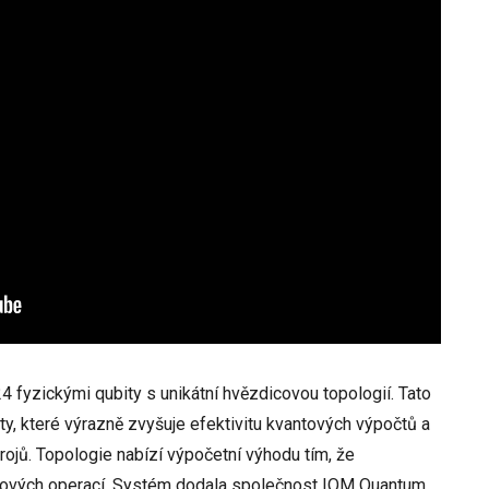
24 fyzickými qubity s unikátní hvězdicovou topologií. Tato
ty, které výrazně zvyšuje efektivitu kvantových výpočtů a
rojů. Topologie nabízí výpočetní výhodu tím, že
pových operací. Systém dodala společnost IQM Quantum