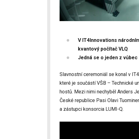
V IT4Innovations národní
kvantový počítač VLQ
Jedná se o jeden z vůbec 
Slavnostní ceremoniál se konal v IT
které je součástí VŠB – Technické u
hostů. Mezi nimi nechyběl Anders Je
České republice Pasi Olavi Tuominen,
a zástupci konsorcia LUMI-Q.