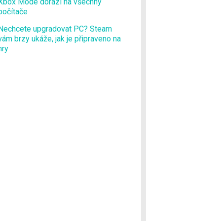
Xbox Mode dorazí na všechny
počítače
Nechcete upgradovat PC? Steam
vám brzy ukáže, jak je připraveno na
hry