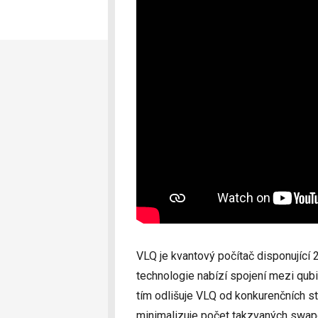
VLQ je kvantový počítač disponující 
technologie nabízí spojení mezi qubi
tím odlišuje VLQ od konkurenčních st
minimalizuje počet takzvaných swa