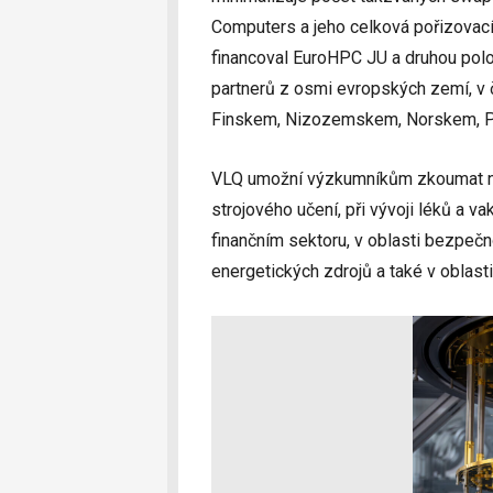
Computers a jeho celková pořizovací 
financoval EuroHPC JU a druhou polo
partnerů z osmi evropských zemí, v 
Finskem, Nizozemskem, Norskem, 
VLQ umožní výzkumníkům zkoumat nov
strojového učení, při vývoji léků a v
finančním sektoru, v oblasti bezpečn
energetických zdrojů a také v oblast