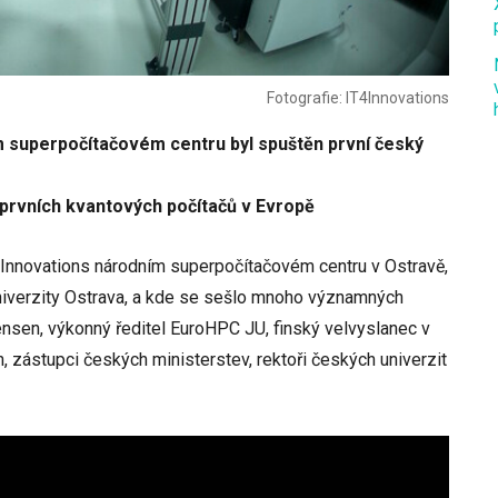
Fotografie: IT4Innovations
m superpočítačovém centru byl spuštěn první český
prvních kvantových počítačů v Evropě
4Innovations národním superpočítačovém centru v Ostravě,
niverzity Ostrava, a kde se sešlo mnoho významných
nsen, výkonný ředitel EuroHPC JU, finský velvyslanec v
 zástupci českých ministerstev, rektoři českých univerzit