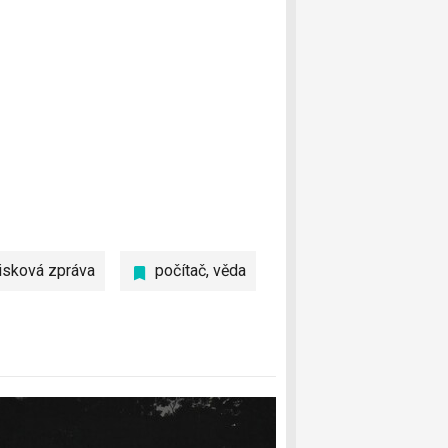
isková zpráva
počítač
,
věda