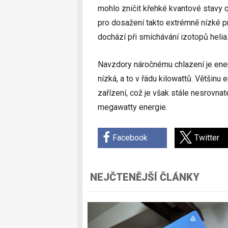
mohlo zničit křehké kvantové stavy q
pro dosažení takto extrémně nízké p
dochází při smíchávání izotopů helia
Navzdory náročnému chlazení je ene
nízká, a to v řádu kilowattů. Většinu 
zařízení, což je však stále nesrovna
megawatty energie.
Facebook
Twitter
NEJČTENĚJŠÍ ČLÁNKY