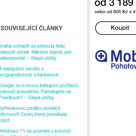
Ostatní
SOUVISEJÍCÍ ČLÁNKY
Snaha ochladit se přinesla řadu
slepých uliček. Některé vtipné, jiné
nebezpečné – Slepé uličky
8 nejlepších seriálů o
programátorech a hackerech
Google se o novou kategorii počítačů
pokouší pravidelně. Pamatujete na
Pixelbook? – Slepé uličky
Softwarovou pirátku usvědčil
Microsoft Excel, který pomáhala
krást
Windows 11 se promění v konzoli.