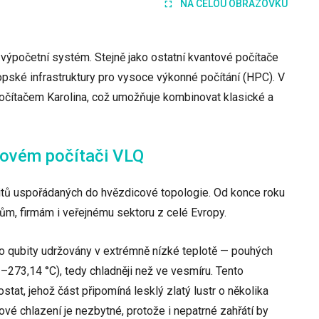
NA CELOU OBRAZOVKU
výpočetní systém. Stejně jako ostatní kvantové počítače
ské infrastruktury pro vysoce výkonné počítání (HPC). V
očítačem Karolina, což umožňuje kombinovat klasické a
tovém počítači VLQ
tů uspořádaných do hvězdicové topologie. Od konce roku
m, firmám i veřejnému sektoru z celé Evropy.
o qubity udržovány v extrémně nízké teplotě — pouhých
 –273,14 °C), tedy chladněji než ve vesmíru. Tento
ostat, jehož část připomíná lesklý zlatý lustr o několika
kové chlazení je nezbytné, protože i nepatrné zahřátí by