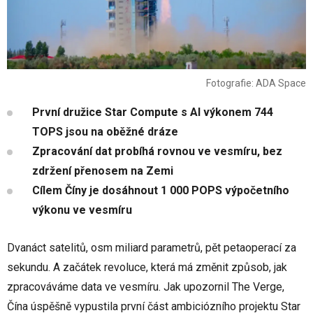
Fotografie: ADA Space
První družice Star Compute s AI výkonem 744
TOPS jsou na oběžné dráze
Zpracování dat probíhá rovnou ve vesmíru, bez
zdržení přenosem na Zemi
Cílem Číny je dosáhnout 1 000 POPS výpočetního
výkonu ve vesmíru
Dvanáct satelitů, osm miliard parametrů, pět petaoperací za
sekundu. A začátek revoluce, která má změnit způsob, jak
zpracováváme data ve vesmíru. Jak upozornil The Verge,
Čína úspěšně vypustila první část ambiciózního projektu Star