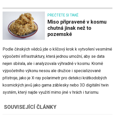
PŘEČTĚTE SI TAKÉ
Miso připravené v kosmu
chutná jinak než to
pozemské
Podle čínských vědců jde o klíčový krok k vytvoření vesmírné
výpočetní infrastruktury, která jednou umožní, aby se data
nejen sbírala, ale i analyzovala výhradně v kosmu. Kromě
výpočetního výkonu nesou ale družice i specializované
přístroje, jako je X-ray polarimetr pro detekci krátkodobých
kosmických jevů jako gama záblesky nebo 3D digitální twin
systém, který najde využití mimo jiné v hrách i turismu.
SOUVISEJÍCÍ ČLÁNKY