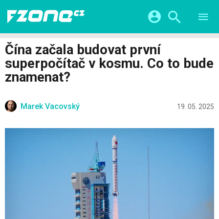
TESTY
CHYTRÁ DOMÁCNOST
Přihlášení a registrace pomocí:
Čína začala budovat první
CHYTRÁ MĚSTA
VIDEA
superpočítač v kosmu. Co to bude
ŽIVOT BUDOUCNOSTI
Facebook
Google
SERIÁLY
znamenat?
HRY A ZÁBAVA
KATEGORIE
Twitter
Apple
Microsoft
FINTECH
Marek Vacovský
19. 05. 2025