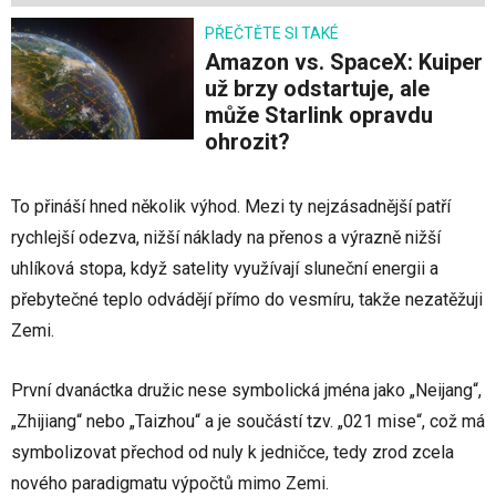
PŘEČTĚTE SI TAKÉ
Amazon vs. SpaceX: Kuiper
už brzy odstartuje, ale
může Starlink opravdu
ohrozit?
To přináší hned několik výhod. Mezi ty nejzásadnější patří
rychlejší odezva, nižší náklady na přenos a výrazně nižší
uhlíková stopa, když satelity využívají sluneční energii a
přebytečné teplo odvádějí přímo do vesmíru, takže nezatěžuji
Zemi.
První dvanáctka družic nese symbolická jména jako „Neijang“,
„Zhijiang“ nebo „Taizhou“ a je součástí tzv. „021 mise“, což má
symbolizovat přechod od nuly k jedničce, tedy zrod zcela
nového paradigmatu výpočtů mimo Zemi.