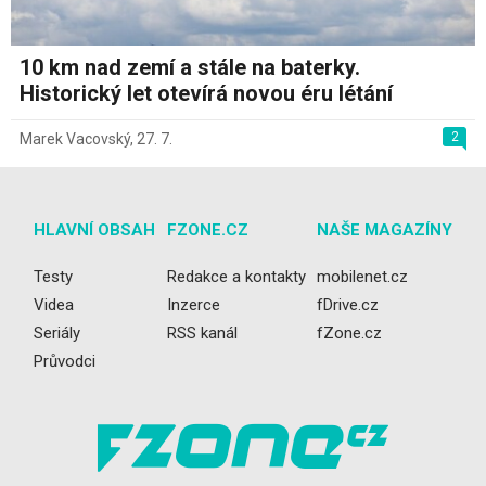
10 km nad zemí a stále na baterky.
Historický let otevírá novou éru létání
2
Marek Vacovský
,
27. 7.
HLAVNÍ OBSAH
FZONE.CZ
NAŠE MAGAZÍNY
Testy
Redakce a kontakty
mobilenet.cz
Videa
Inzerce
fDrive.cz
Seriály
RSS kanál
fZone.cz
Průvodci