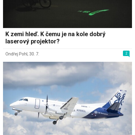
K zemi hleď. K čemu je na kole dobrý
laserový projektor?
2
Ondřej Pohl
,
30. 7.