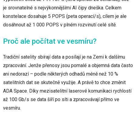
je srovnatelné s nejvýkonnějšími AI čipy dneška. Celkem
konstelace dosahuje 5 POPS (peta operací/s), cílem je ale
dosáhnout až 1 000 POPS v plném rozvinutí celé sítě.
Proč ale počítat ve vesmíru?
Tradiční satelity sbírají data a posílají je na Zemi k dalšímu
zpracování. Jenže přenosy jsou pomalé a objemná data často
ani nedorazí – podle některých odhadů méně než 10 %
satelitních dat se skutečně využije. A právě to chce změnit
ADA Space. Díky mezisatelitní laserové komunikaci rychlostí
až 100 Gb/s se data šíří po síti a zpracovávají přímo ve
vesmíru.