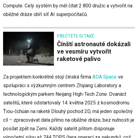
Compute. Celý systém by měl čítat 2 800 družic a vytvořit na
oběžné dráze obří síť AI superpočítačů.
PŘEČTĚTE SI TAKÉ
Čínští astronauté dokázali
ve vesmíru vytvořit
raketové palivo
Za projektem konkrétně stojí čínská firma
ADA Space
ve
spolupráci s výzkumným centrem Zhijiang Laboratory a
technologickým parkem Neijang High-Tech Zone. Dvanáct
satelitů, které odstartovaly 14. května 2025 z kosmodromu
Ťiou-čchüan na raketě Dlouhý pochod 2D, má jeden společný
cíl – zpracovávat data přímo na oběžné dráze, bez nutnosti je
posílat zpět na Zemi. Každý satelit přitom disponuje
výpočetní silou až 744 TOPS (tera operací za sekundu), což