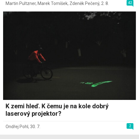
42
Martin Pultzner
,
Marek Tomíšek
,
Zdeněk Pečený
,
2. 8.
K zemi hleď. K čemu je na kole dobrý
laserový projektor?
2
Ondřej Pohl
,
30. 7.