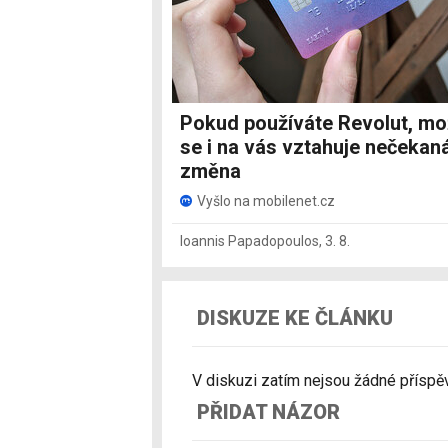
Pokud používáte Revolut, m
se i na vás vztahuje nečekan
změna
Vyšlo na mobilenet.cz
Ioannis Papadopoulos
,
3. 8.
DISKUZE KE ČLÁNKU
V diskuzi zatím nejsou žádné příspěvk
PŘIDAT NÁZOR