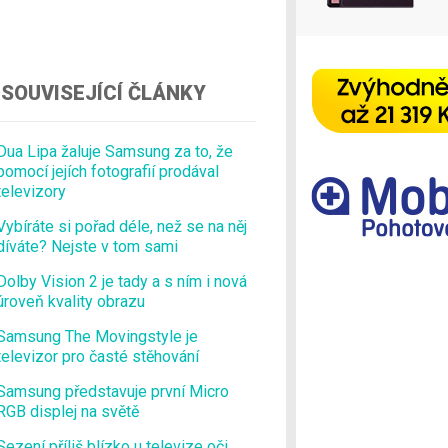
Ostatní
SOUVISEJÍCÍ ČLÁNKY
Dua Lipa žaluje Samsung za to, že
pomocí jejích fotografií prodával
televizory
Vybíráte si pořad déle, než se na něj
díváte? Nejste v tom sami
Dolby Vision 2 je tady a s ním i nová
úroveň kvality obrazu
Samsung The Movingstyle je
televizor pro časté stěhování
Samsung představuje první Micro
RGB displej na světě
Sezení příliš blízko u televize oči