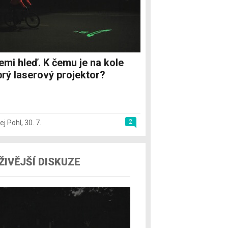
emi hleď. K čemu je na kole
rý laserový projektor?
2
ej Pohl
,
30. 7.
ŽIVĚJŠÍ DISKUZE