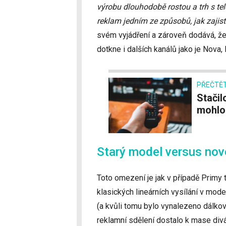
výrobu dlouhodobě rostou a trh s tel
reklam jedním ze způsobů, jak zajisti
svém vyjádření a zároveň dodává, že
dotkne i dalších kanálů jako je Nova
PŘEČTĚT
Stačilo málo a dálkové ovládání televizoru
mohlo 
Starý model versus nov
Toto omezení je jak v případě Primy 
klasických lineárních vysílání v mod
(a kvůli tomu bylo vynalezeno dálkové
reklamní sdělení dostalo k mase divá