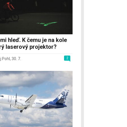
mi hleď. K čemu je na kole
rý laserový projektor?
2
j Pohl
,
30. 7.