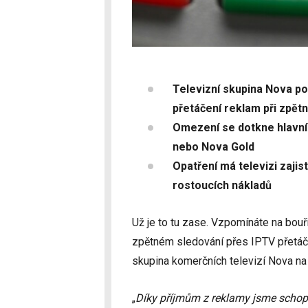
Televizní skupina Nova po
přetáčení reklam při zpět
Omezení se dotkne hlavní 
nebo Nova Gold
Opatření má televizi zajist
rostoucích nákladů
Už je to tu zase. Vzpomínáte na bouř
zpětném sledování přes IPTV přetáče
skupina komerčních televizí Nova 
„
Díky příjmům z reklamy jsme schopni