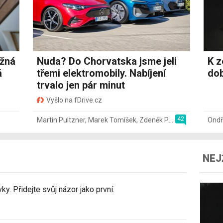
ožná
Nuda? Do Chorvatska jsme jeli
K z
á
třemi elektromobily. Nabíjení
dob
trvalo jen pár minut
Vyšlo na fDrive.cz
42
Martin Pultzner
,
Marek Tomíšek
,
Zdeněk Pečený
,
2. 8.
Ondř
NEJ
y. Přidejte svůj názor jako první.