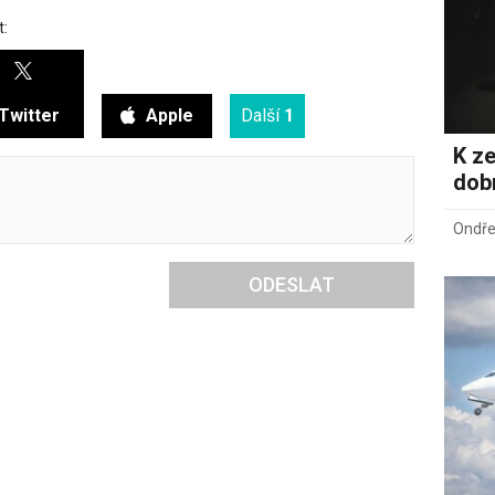
t:
Twitter
Apple
Další
1
K ze
dob
Ondře
ODESLAT