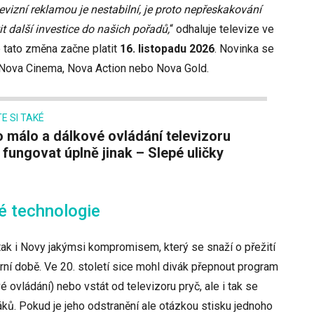
evizní reklamou je nestabilní, je proto nepřeskakování
t další investice do našich pořadů,
“ odhaluje televize ve
 tato změna začne platit
16. listopadu 2026
. Novinka se
, Nova Cinema, Nova Action nebo Nova Gold.
E SI TAKÉ
fungovat úplně jinak – Slepé uličky
é technologie
tak i Novy jakýmsi kompromisem, který se snaží o přežití
erní době. Ve 20. století sice mohl divák přepnout program
 ovládání) nebo vstát od televizoru pryč, ale i tak se
ků. Pokud je jeho odstranění ale otázkou stisku jednoho