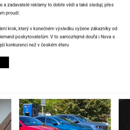
ule a zadavatelé reklamy to dobře vědí a také sledují, přes
ům proudí.
lární krok, který v konečném výsledku vyžene zákazníky od
demand poskytovatelům. V to samozřejmě doufá i Nova s
jší konkurenci než v českém éteru.