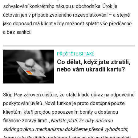
schvalování konkrétního nákupu u obchodníka. Úrok je
účtován jen v případě zvoleného rozesplátkování – a stejně
jako doposud má klient vždy možnost splatit vše předčasně
a bez sankcí.
PŘEČTĚTE SI TAKÉ
Co dělat, když jste ztratili,
nebo vám ukradli kartu?
Skip Pay zároveň ujišťuje, že stále klade důraz na odpovědné
poskytování úvěrů. Nová funkce je proto dostupná pouze
klientům, kteří projdou posouzením bonity a dostanou
finančně zdravý limit. „
Nadále platí, že díky našemu
skóringovému mechanismu dokážeme přesně vyhodnotit,
komu tuto flexibilitu nabídnout, aby se při využívání našich