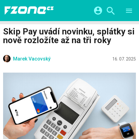
TESTY
CHYTRÁ DOMÁCNOST
Přihlášení a registrace pomocí:
Skip Pay uvádí novinku, splátky si
CHYTRÁ MĚSTA
VIDEA
nově rozložíte až na tři roky
ŽIVOT BUDOUCNOSTI
Facebook
Google
SERIÁLY
HRY A ZÁBAVA
KATEGORIE
Marek Vacovský
Twitter
Apple
Microsoft
16. 07. 2025
FINTECH