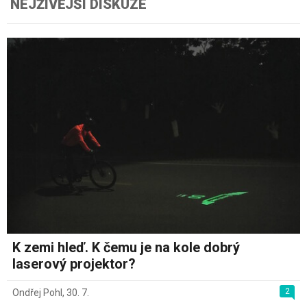
NEJŽIVĚJŠÍ DISKUZE
K zemi hleď. K čemu je na kole dobrý
laserový projektor?
2
Ondřej Pohl
,
30. 7.