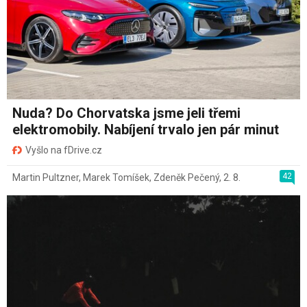
Nuda? Do Chorvatska jsme jeli třemi
elektromobily. Nabíjení trvalo jen pár minut
Vyšlo na fDrive.cz
42
Martin Pultzner
,
Marek Tomíšek
,
Zdeněk Pečený
,
2. 8.