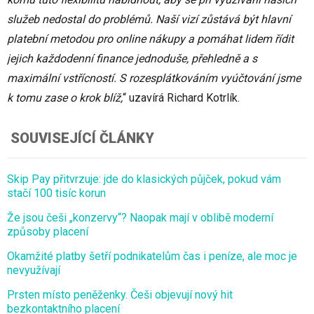
služeb nedostal do problémů. Naší vizí zůstává být hlavní
platební metodou pro online nákupy a pomáhat lidem řídit
jejich každodenní finance jednoduše, přehledně a s
maximální vstřícností. S rozesplátkováním vyúčtování jsme
k tomu zase o krok blíž,
“ uzavírá Richard Kotrlík.
SOUVISEJÍCÍ ČLÁNKY
Skip Pay přitvrzuje: jde do klasických půjček, pokud vám
stačí 100 tisíc korun
Že jsou češi „konzervy“? Naopak mají v oblibě moderní
způsoby placení
Okamžité platby šetří podnikatelům čas i peníze, ale moc je
nevyužívají
Prsten místo peněženky. Češi objevují nový hit
bezkontaktního placení