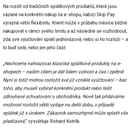
Na rozdíl od tradičních splátkových produktů, které jsou
vázané na konkrétní nákup na e-shopu, nabízí Skip Pay
výrazně větší flexibilitu. Klient může v průběhu měsíce běžně
nakupovat v rámci svého limitu a až následně se rozhodnout,
zda své vyúčtování splatí jednorázově, nebo si ho rozloží – a
to buď celé, nebo jen jeho část.
„
Nechceme nahrazovat klasické splátkové produkty na e-
shopech – naším cílem je dát lidem volnost a čas i zpětně.
Nyní si totiž mohou rozložit své již vzniklé vyúčtování – bez
toho, aby museli vybírat konkrétní produkt nebo řešit
zdlouhavé schvalování u obchodníka. Nově tak přidáváme
možnost rozložit větší výdaje na delší dobu, v případě
splátek již s úrokem. Zákazník samozřejmě může splatit vše
předčasně,
“ vysvětluje Richard Kotrlík.