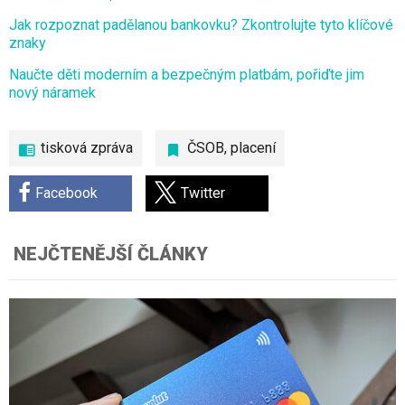
Jak rozpoznat padělanou bankovku? Zkontrolujte tyto klíčové
znaky
Naučte děti moderním a bezpečným platbám, pořiďte jim
nový náramek
tisková zpráva
ČSOB
,
placení
Facebook
Twitter
NEJČTENĚJŠÍ ČLÁNKY