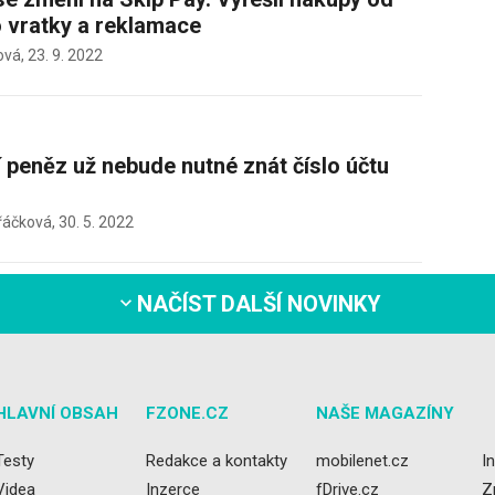
o vratky a reklamace
ová,
23. 9. 2022
í peněz už nebude nutné znát číslo účtu
řáčková,
30. 5. 2022
NAČÍST DALŠÍ NOVINKY
HLAVNÍ OBSAH
FZONE.CZ
NAŠE MAGAZÍNY
Testy
Redakce a kontakty
mobilenet.cz
I
Videa
Inzerce
fDrive.cz
Z