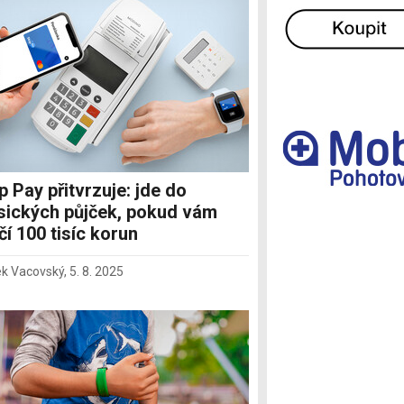
Ostatní
p Pay přitvrzuje: jde do
sických půjček, pokud vám
čí 100 tisíc korun
k Vacovský
,
5. 8. 2025