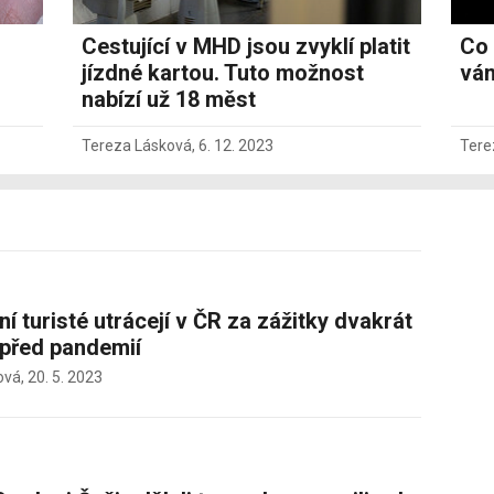
Cestující v MHD jsou zvyklí platit
Co 
jízdné kartou. Tuto možnost
vám
nabízí už 18 měst
Tereza Lásková
,
6. 12. 2023
Tere
í turisté utrácejí v ČR za zážitky dvakrát
 před pandemií
ová,
20. 5. 2023