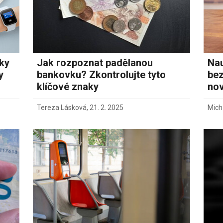
tky
Jak rozpoznat padělanou
Nau
y
bankovku? Zkontrolujte tyto
bez
klíčové znaky
no
Tereza Lásková
,
21. 2. 2025
Mich