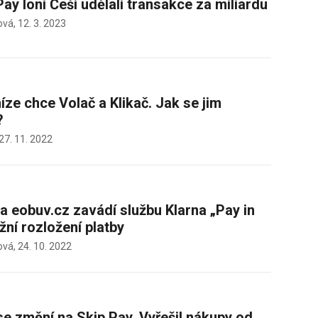
ay loni Češi udělali transakce za miliardu
ová,
12. 3. 2023
íze chce Volač a Klikač. Jak se jim
?
27. 11. 2022
a eobuv.cz zavádí službu Klarna „Pay in
žní rozložení platby
ová,
24. 10. 2022
se změní na Skip Pay. Vyřešil nákupy od