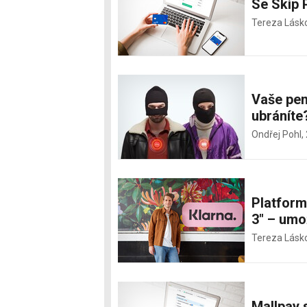
Se Skip P
Tereza Lásk
Vaše pen
ubráníte
Ondřej Pohl,
Platform
3" – umo
Tereza Lásk
Mallpay 