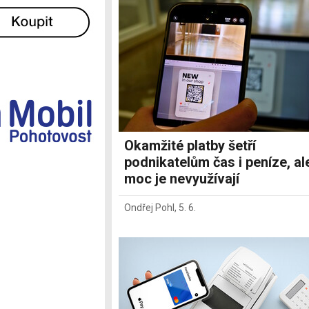
Ostatní
Okamžité platby šetří
podnikatelům čas i peníze, al
moc je nevyužívají
Ondřej Pohl
,
5. 6.