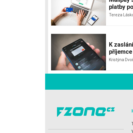
platby p
Tereza Lásk
K zaslán
příjemce
Kristýna Dvo