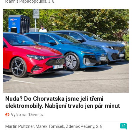
Ioannis Papadopoulos
,
3. 8.
Nuda? Do Chorvatska jsme jeli třemi
elektromobily. Nabíjení trvalo jen pár minut
Vyšlo na fDrive.cz
42
Martin Pultzner
,
Marek Tomíšek
,
Zdeněk Pečený
,
2. 8.