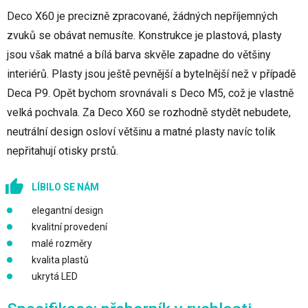
Deco X60 je precizně zpracované, žádných nepříjemných
zvuků se obávat nemusíte. Konstrukce je plastová, plasty
jsou však matné a bílá barva skvěle zapadne do většiny
interiérů. Plasty jsou ještě pevnější a bytelnější než v případě
Deca P9. Opět bychom srovnávali s Deco M5, což je vlastně
velká pochvala. Za Deco X60 se rozhodně stydět nebudete,
neutrální design osloví většinu a matné plasty navíc tolik
nepřitahují otisky prstů.
LÍBILO SE NÁM
elegantní design
kvalitní provedení
malé rozměry
kvalita plastů
ukrytá LED