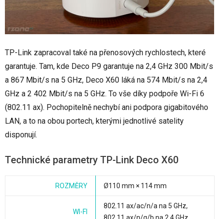
TP-Link zapracoval také na přenosových rychlostech, které
garantuje. Tam, kde Deco P9 garantuje na 2,4 GHz 300 Mbit/s
a 867 Mbit/s na 5 GHz, Deco X60 láká na 574 Mbit/s na 2,4
GHz a 2 402 Mbit/s na 5 GHz. To vše díky podpoře Wi-Fi 6
(802.11 ax). Pochopitelně nechybí ani podpora gigabitového
LAN, a to na obou portech, kterými jednotlivé satelity
disponují.
Technické parametry TP-Link Deco X60
ROZMĚRY
Ø110 mm × 114 mm
802.11 ax/ac/n/a na 5 GHz,
WI-FI
802.11 ax/n/g/b na 2,4 GHz