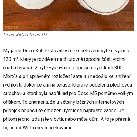
Deco X60 a Deco P7
My jsme Deco X60 testovali v mezonetovém bytě o výměře
120 m², který je rozdělen na tři úrovně (spodní část, vrchní
část a terasa). V bytě využíváme přípojku s rychlostí 300
Mbit/s a při správném rozložení satelitů nedošlo ke snížení
rychlosti, dokonce ani na terase, která je oddělena plechovou
střechou a která byla například pro Deco M5 poměrně velkým
oříškem. To znamená, že u většiny běžných internetových
přípojek nepocítíte omezení rychlosti naprosto žádné. Je
přitom jedno, zda jste v bytě, nebo máte dům. A to je přesně
to, co od Wi-Fi mesh očekáváme.