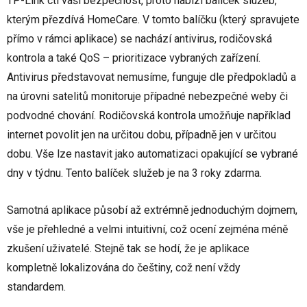
TP-Link ctí vaši bezpečnost, proto nabízí balíček služeb,
kterým přezdívá HomeCare. V tomto balíčku (který spravujete
přímo v rámci aplikace) se nachází antivirus, rodičovská
kontrola a také QoS – prioritizace vybraných zařízení.
Antivirus představovat nemusíme, funguje dle předpokladů a
na úrovni satelitů monitoruje případné nebezpečné weby či
podvodné chování. Rodičovská kontrola umožňuje například
internet povolit jen na určitou dobu, případně jen v určitou
dobu. Vše lze nastavit jako automatizaci opakující se vybrané
dny v týdnu. Tento balíček služeb je na 3 roky zdarma.
Samotná aplikace působí až extrémně jednoduchým dojmem,
vše je přehledné a velmi intuitivní, což ocení zejména méně
zkušení uživatelé. Stejně tak se hodí, že je aplikace
kompletně lokalizována do češtiny, což není vždy
standardem.