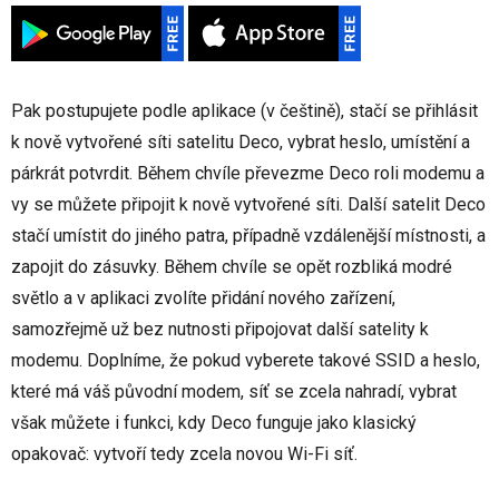
Pak postupujete podle aplikace (v češtině), stačí se přihlásit
k nově vytvořené síti satelitu Deco, vybrat heslo, umístění a
párkrát potvrdit. Během chvíle převezme Deco roli modemu a
vy se můžete připojit k nově vytvořené síti. Další satelit Deco
stačí umístit do jiného patra, případně vzdálenější místnosti, a
zapojit do zásuvky. Během chvíle se opět rozbliká modré
světlo a v aplikaci zvolíte přidání nového zařízení,
samozřejmě už bez nutnosti připojovat další satelity k
modemu. Doplníme, že pokud vyberete takové SSID a heslo,
které má váš původní modem, síť se zcela nahradí, vybrat
však můžete i funkci, kdy Deco funguje jako klasický
opakovač: vytvoří tedy zcela novou Wi-Fi síť.