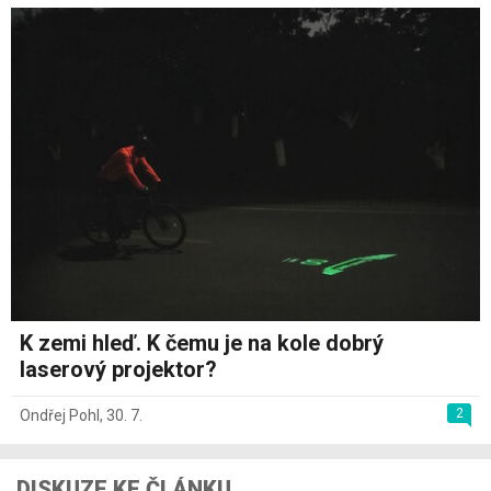
K zemi hleď. K čemu je na kole dobrý
laserový projektor?
2
Ondřej Pohl
,
30. 7.
DISKUZE KE ČLÁNKU