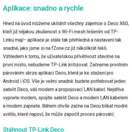
Aplikace: snadno a rychle
Hned na úvod můžeme uklidnit všechny zájemce o Deco X60,
kteří již nějakou zkušenost s Wi-Fi mesh řešením od TP-
Linku mají– aplikace je stále tak přehledná a nastavení tak
snadné, jako jsme si na fZone.cz již několikrát řekli.
Vzhledem k tomu, že uživatelskou přívětivost stavíme na
první místo, nebudeme TP-Link kritizovat. Začneme prvotním
párováním skrze aplikaci Deco, která je ke stažení pro
Android i iOS. Vše je velmi snadné: budete potřebovat jeden
satelit Deco, váš modem a propojovací LAN kabel. Nejdříve
vypnete modem, spojíte satelit Deco a modem LAN kabelem
a modem zapnete. Během chvíle začne na Decu blikat modré
světlo, které napoví, že může započít proces párování.
Stáhnout TP-Link Deco