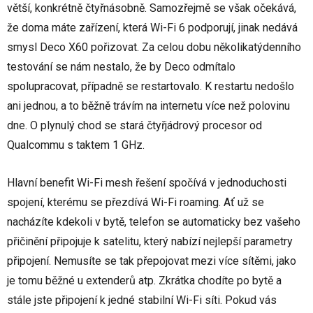
větší, konkrétně čtyřnásobně. Samozřejmě se však očekává,
že doma máte zařízení, která Wi-Fi 6 podporují, jinak nedává
smysl Deco X60 pořizovat. Za celou dobu několikatýdenního
testování se nám nestalo, že by Deco odmítalo
spolupracovat, případně se restartovalo. K restartu nedošlo
ani jednou, a to běžně trávím na internetu více než polovinu
dne. O plynulý chod se stará čtyřjádrový procesor od
Qualcommu s taktem 1 GHz.
Hlavní benefit Wi-Fi mesh řešení spočívá v jednoduchosti
spojení, kterému se přezdívá Wi-Fi roaming. Ať už se
nacházíte kdekoli v bytě, telefon se automaticky bez vašeho
přičinění připojuje k satelitu, který nabízí nejlepší parametry
připojení. Nemusíte se tak přepojovat mezi více sítěmi, jako
je tomu běžné u extenderů atp. Zkrátka chodíte po bytě a
stále jste připojení k jedné stabilní Wi-Fi síti. Pokud vás