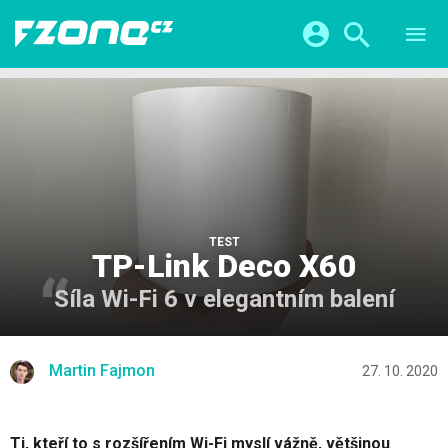
TESTY
CHYTRÁ DOMÁCNOST
Přihlášení a registrace pomocí:
CHYTRÁ MĚSTA
VIDEA
ŽIVOT BUDOUCNOSTI
Facebook
Google
SERIÁLY
HRY A ZÁBAVA
KATEGORIE
Twitter
Apple
Microsoft
FINTECH
TEST
TP-Link Deco X60
Síla Wi-Fi 6 v elegantním balení
Martin Fajmon
27. 10. 2020
Ti, kteří to s rozšířením Wi-Fi myslí vážně, většinou