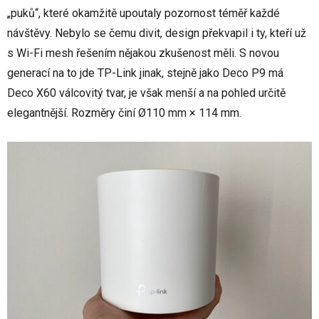
„puků“, které okamžitě upoutaly pozornost téměř každé
návštěvy. Nebylo se čemu divit, design překvapil i ty, kteří už
s Wi-Fi mesh řešením nějakou zkušenost měli. S novou
generací na to jde TP-Link jinak, stejně jako Deco P9 má
Deco X60 válcovitý tvar, je však menší a na pohled určitě
elegantnější. Rozměry činí Ø110 mm × 114 mm.