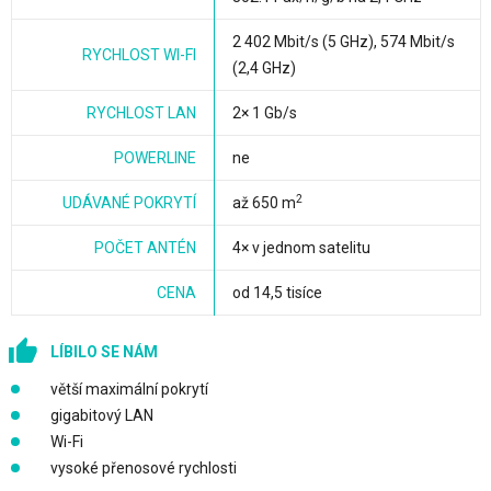
2 402 Mbit/s (5 GHz), 574 Mbit/s
RYCHLOST WI-FI
(2,4 GHz)
RYCHLOST LAN
2× 1 Gb/s
POWERLINE
ne
2
UDÁVANÉ POKRYTÍ
až 650 m
POČET ANTÉN
4× v jednom satelitu
CENA
od 14,5 tisíce
LÍBILO SE NÁM
větší maximální pokrytí
gigabitový LAN
Wi-Fi
vysoké přenosové rychlosti