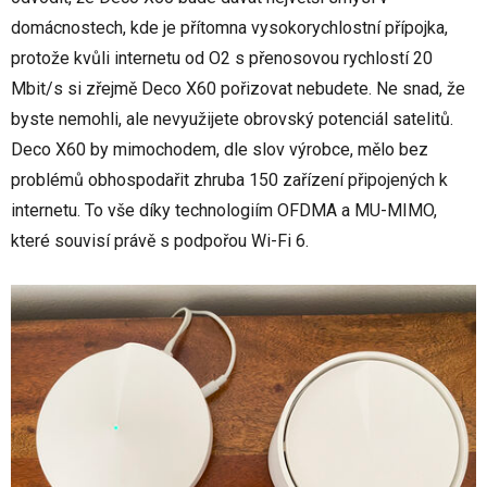
domácnostech, kde je přítomna vysokorychlostní přípojka,
protože kvůli internetu od O2 s přenosovou rychlostí 20
Mbit/s si zřejmě Deco X60 pořizovat nebudete. Ne snad, že
byste nemohli, ale nevyužijete obrovský potenciál satelitů.
Deco X60 by mimochodem, dle slov výrobce, mělo bez
problémů obhospodařit zhruba 150 zařízení připojených k
internetu. To vše díky technologiím OFDMA a MU-MIMO,
které souvisí právě s podpořou Wi-Fi 6.