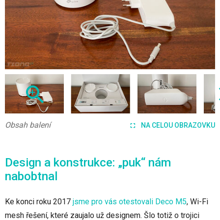
Obsah balení
NA CELOU OBRAZOVKU
Design a konstrukce: „puk“ nám
nabobtnal
Ke konci roku 2017
jsme pro vás otestovali Deco M5
, Wi-Fi
mesh řešení, které zaujalo už designem. Šlo totiž o trojici