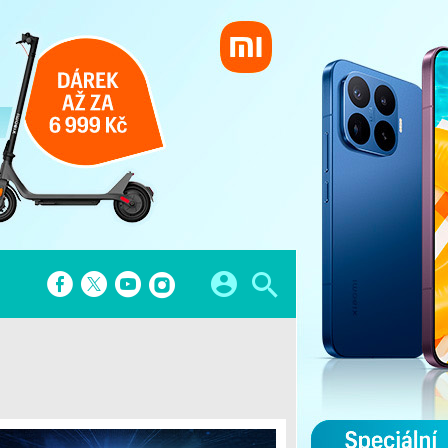
A
FINTECH
atformy
Startupy
 hry
Bezkontaktní platby
Banky
Finanční aplikace