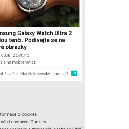
sung Galaxy Watch Ultra 2
ou tenčí. Podívejte se na
é obrázky
aktualizováno
šlo na mobilenet.cz
19
al Pavlíček
,
Marek Vacovský
,
Ioannis Papadopoulos
,
20. 7.
nformace o Cookies
měnit nastavení Cookies