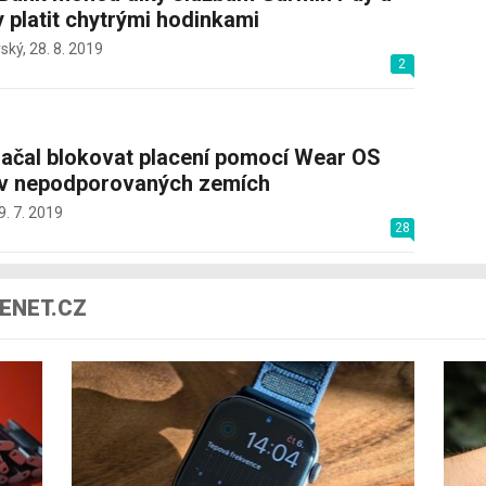
y platit chytrými hodinkami
ský,
28. 8. 2019
2
ačal blokovat placení pomocí Wear OS
 v nepodporovaných zemích
9. 7. 2019
28
ENET.CZ