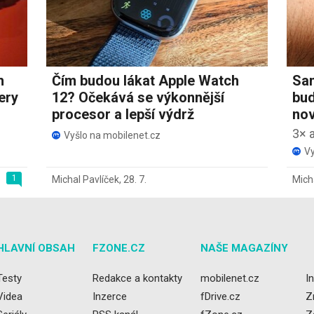
h
Čím budou lákat Apple Watch
Sam
ery
12? Očekává se výkonnější
bud
procesor a lepší výdrž
nov
3× 
Vyšlo na mobilenet.cz
Vy
1
Michal Pavlíček
,
28. 7.
Mich
HLAVNÍ OBSAH
FZONE.CZ
NAŠE MAGAZÍNY
Testy
Redakce a kontakty
mobilenet.cz
I
Videa
Inzerce
fDrive.cz
Z