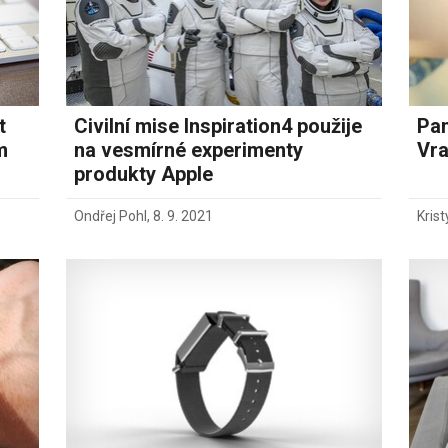
t
Civilní mise Inspiration4 použije
Pam
m
na vesmírné experimenty
Vra
produkty Apple
Ondřej Pohl
,
8. 9. 2021
Kris