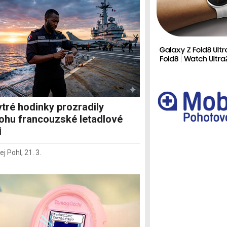
Ostatní
tré hodinky prozradily
ohu francouzské letadlové
i
ej Pohl
,
21. 3.