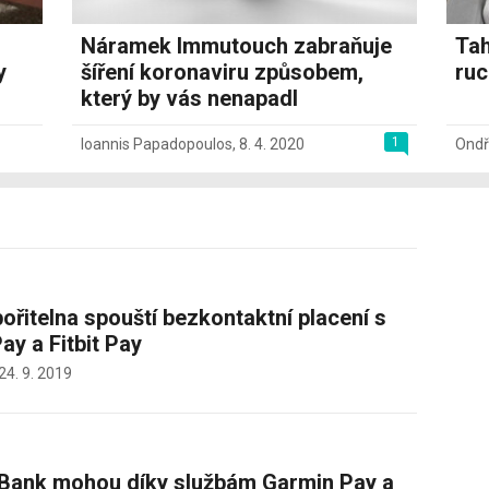
Náramek Immutouch zabraňuje
Tah
y
šíření koronaviru způsobem,
ruc
který by vás nenapadl
1
Ioannis Papadopoulos
,
8. 4. 2020
Ondř
ořitelna spouští bezkontaktní placení s
ay a Fitbit Pay
24. 9. 2019
mBank mohou díky službám Garmin Pay a