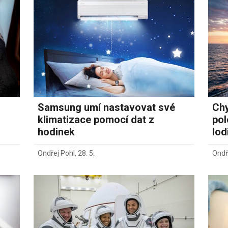
Samsung umí nastavovat své
Chy
klimatizace pomocí dat z
pol
hodinek
lod
Ondřej Pohl
,
28. 5.
Ondř