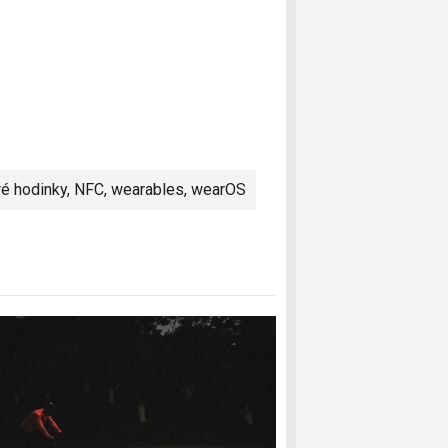
ré hodinky
,
NFC
,
wearables
,
wearOS