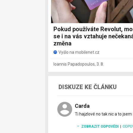
Pokud používáte Revolut, m
se i na vás vztahuje nečekan
změna
Vyšlo na mobilenet.cz
Ioannis Papadopoulos
,
3. 8.
DISKUZE KE ČLÁNKU
Carda
Ti hajzlové no tak nic a to jse
ZOBRAZIT ODPOVĚDI
|
ODPO