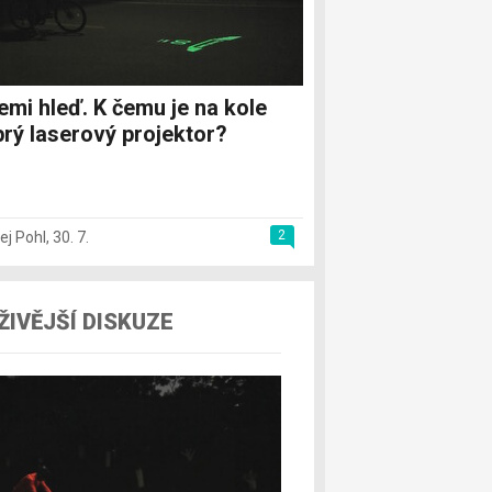
emi hleď. K čemu je na kole
rý laserový projektor?
2
ej Pohl
,
30. 7.
ŽIVĚJŠÍ DISKUZE