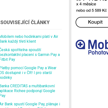
Ostatní
SOUVISEJÍCÍ ČLÁNKY
Mobilem nebo hodinkami platí v Air
Bank každý třetí klient
Česká spořitelna spouští
bezkontaktní placení s Garmin Pay a
Fitbit Pay
Platby pomocí Google Pay a Wear
OS dostupné i v ČR! I pro starší
hodinky
Banka CREDITAS a multibankovní
aplikace Richee podporují Google
Pay
Air Bank spustí Google Pay, plánuje i