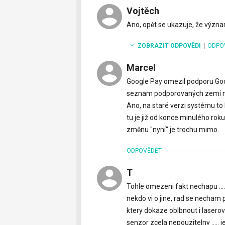
Vojtěch
Ano, opět se ukazuje, že výz
ZOBRAZIT ODPOVĚDI
|
ODPO
Marcel
Google Pay omezil podporu Goo
seznam podporovaných zemí 
Ano, na staré verzi systému to l
tu je již od konce minulého rok
změnu "nyní" je trochu mimo.
ODPOVĚDĚT
T
Tohle omezeni fakt nechapu ....
nekdo vi o jine, rad se necham 
ktery dokaze oblbnout i laserovy
senzor zcela nepouzitelny ..... 