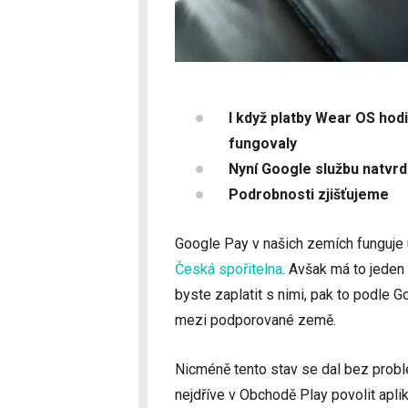
I když platby Wear OS hod
fungovaly
Nyní Google službu natvrdo
Podrobnosti zjišťujeme
Google Pay v našich zemích funguje
Česká spořitelna
. Avšak má to jeden 
byste zaplatit s nimi, pak to podle G
mezi podporované země.
Nicméně tento stav se dal bez problé
nejdříve v Obchodě Play povolit apl