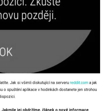
títe. Jak si všimli diskutující na serveru
reddit.com
a jak
su o spuštění aplikace v hodinkách dostanete jen strohou
dispozici.
í. Jakmile jej obdržíme, článek o nové informace