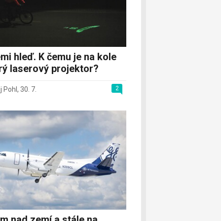
mi hleď. K čemu je na kole
rý laserový projektor?
2
j Pohl
,
30. 7.
m nad zemí a stále na