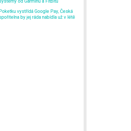
systémy od Garminu a Fitbitu
Poketku vystřídá Google Pay, Česká
spořitelna by jej ráda nabídla už v létě