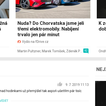
ožná
Nuda? Do Chorvatska jsme jeli
K z
á
třemi elektromobily. Nabíjení
dob
trvalo jen pár minut
Vyšlo na fDrive.cz
42
Martin Pultzner
,
Marek Tomíšek
,
Zdeněk Pečený
,
2. 8.
Ondř
NEJ
9. 7. 2019 11:13
m nad hodinkami už přemýšlel tak aspoň ušetřím pár tisíc.
VĚDĚT