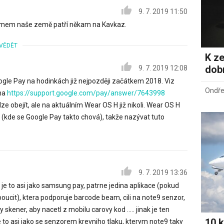
9. 7. 2019 11:50
namem naše země patří někam na Kavkaz.
VĚDĚT
K ze
dob
9. 7. 2019 12:08
gle Pay na hodinkách již nejpozději začátkem 2018. Viz
Ondře
na
https://support.google.com/pay/answer/7643998
ze obejít, ale na aktuálním Wear OS H již nikoli. Wear OS H
u (kde se Google Pay takto chová), takže nazývat tuto
9. 7. 2019 13:36
 je to asi jako samsung pay, patrne jedina aplikace (pokud
poucit), ktera podporuje barcode beam, cili na note9 senzor,
 skener, aby nacetl z mobilu carovy kod ..... jinak je ten
10 k
je to asi jako se senzorem krevniho tlaku, kterym note9 taky