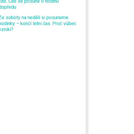
čas. Čas se posune o hodinu
dopředu
Ze soboty na neděli si posuneme
hodinky – končí letní čas. Proč vůbec
vznikl?