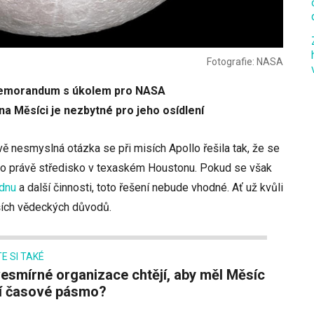
Fotografie: NASA
 memorandum s úkolem pro NASA
a Měsíci je nezbytné pro jeho osídlení
vě nesmyslná otázka se při misích Apollo řešila tak, že se
mělo právě středisko v texaském Houstonu. Pokud se však
adnu
a další činnosti, toto řešení nebude vhodné. Ať už kvůli
ších vědeckých důvodů.
E SI TAKÉ
ní časové pásmo?