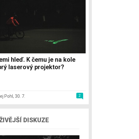
emi hleď. K čemu je na kole
rý laserový projektor?
2
ej Pohl
,
30. 7.
ŽIVĚJŠÍ DISKUZE