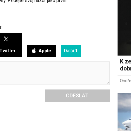
y. Přidejte svůj názor jako první.
t:
Twitter
Apple
Další
1
K ze
dob
Ondře
ODESLAT