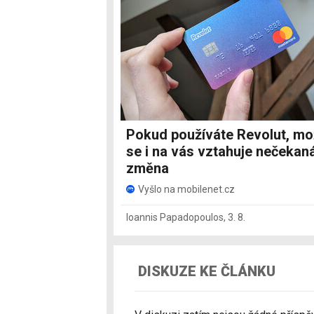
Pokud používáte Revolut, m
se i na vás vztahuje nečekan
změna
Vyšlo na mobilenet.cz
Ioannis Papadopoulos
,
3. 8.
DISKUZE KE ČLÁNKU