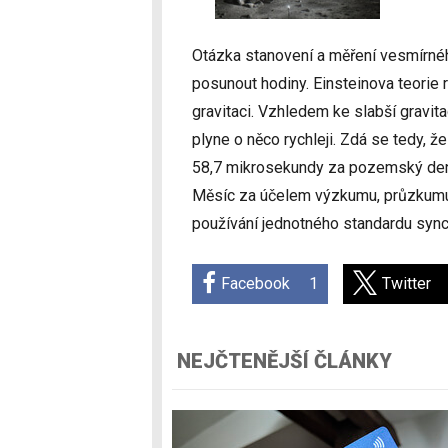
Otázka stanovení a měření vesmírnéh
posunout hodiny. Einsteinova teorie re
gravitaci. Vzhledem ke slabší gravi
plyne o něco rychleji. Zdá se tedy,
58,7 mikrosekundy za pozemský den.
Měsíc za účelem výzkumu, průzkumu 
používání jednotného standardu sync
Facebook
1
Twitter
NEJČTENĚJŠÍ ČLÁNKY