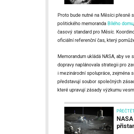
Proto bude nutné na Měsíci přesně s
politického memoranda
Bílého domu
časový standard pro Měsíc. Koordino
oficiální referenční čas, který pomůže
Memorandum ukládá NASA, aby ve spo
dopravy naplánovala strategii pro za
i mezinárodní spolupráce, zejména s
představují soubor společných zás
které upravují zásady výzkumu vesmír
PŘEČTĚT
NASA odkládá mise Artemis. Další lidé
přista