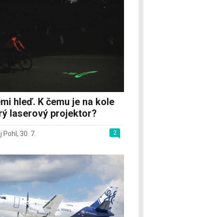
mi hleď. K čemu je na kole
rý laserový projektor?
2
j Pohl
,
30. 7.