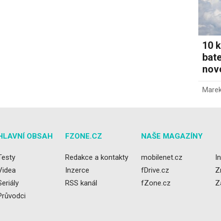
10 k
bate
novo
Marek
HLAVNÍ OBSAH
FZONE.CZ
NAŠE MAGAZÍNY
Testy
Redakce a kontakty
mobilenet.cz
I
Videa
Inzerce
fDrive.cz
Z
Seriály
RSS kanál
fZone.cz
Z
Průvodci