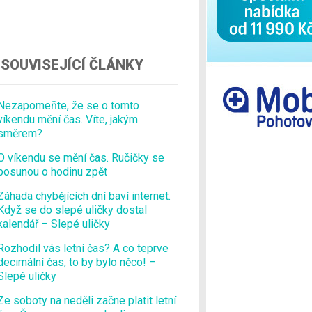
Ostatní
SOUVISEJÍCÍ ČLÁNKY
Nezapomeňte, že se o tomto
víkendu mění čas. Víte, jakým
směrem?
O víkendu se mění čas. Ručičky se
posunou o hodinu zpět
Záhada chybějících dní baví internet.
Když se do slepé uličky dostal
kalendář – Slepé uličky
Rozhodil vás letní čas? A co teprve
decimální čas, to by bylo něco! –
Slepé uličky
Ze soboty na neděli začne platit letní