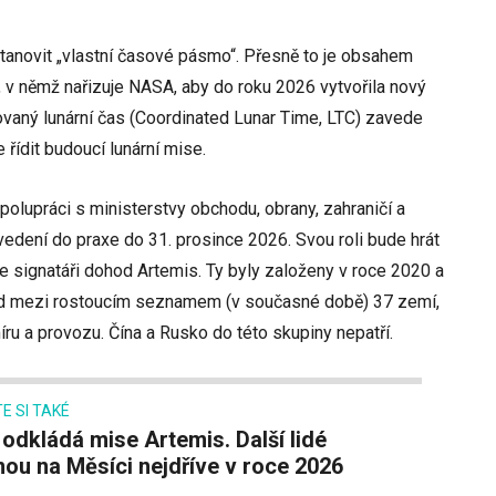
tanovit „vlastní časové pásmo“. Přesně to je obsahem
, v němž nařizuje NASA, aby do roku 2026 vytvořila nový
vaný lunární čas (Coordinated Lunar Time, LTC) zavede
 řídit budoucí lunární mise.
lupráci s ministerstvy obchodu, obrany, zahraničí a
vedení do praxe do 31. prosince 2026. Svou roli bude hrát
e signatáři dohod Artemis. Ty byly založeny v roce 2020 a
ad mezi rostoucím seznamem (v současné době) 37 zemí,
u a provozu. Čína a Rusko do této skupiny nepatří.
E SI TAKÉ
nou na Měsíci nejdříve v roce 2026