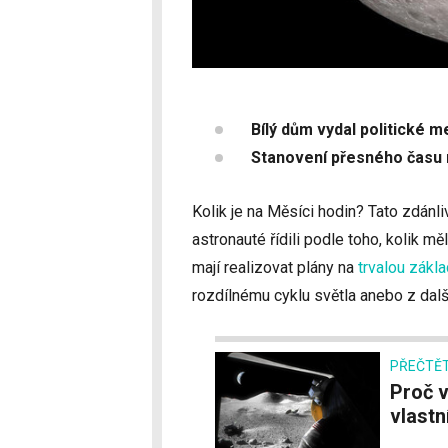
Bílý dům vydal politické
Stanovení přesného času n
Kolik je na Měsíci hodin? Tato zdánli
astronauté řídili podle toho, kolik 
mají realizovat plány na
trvalou zákl
rozdílnému cyklu světla anebo z dal
PŘEČTĚT
Proč vesmírné organizace chtějí, aby měl Měsíc
vlast