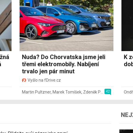
ožná
Nuda? Do Chorvatska jsme jeli
K z
á
třemi elektromobily. Nabíjení
dob
trvalo jen pár minut
Vyšlo na fDrive.cz
42
Martin Pultzner
,
Marek Tomíšek
,
Zdeněk Pečený
,
2. 8.
Ondř
NEJ