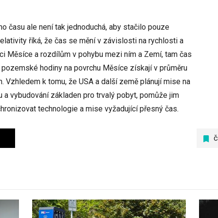
o času ale není tak jednoduchá, aby stačilo pouze
lativity říká, že čas se mění v závislosti na rychlosti a
taci Měsíce a rozdílům v pohybu mezi ním a Zemí, tam čas
 že pozemské hodiny na povrchu Měsíce získají v průměru
 Vzhledem k tomu, že USA a další země plánují mise na
a vybudování základen pro trvalý pobyt, pomůže jim
hronizovat technologie a mise vyžadující přesný čas.
č