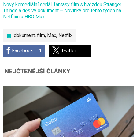
Nový komediální seriál, fantasy film s hvězdou Stranger
Things a děsivý dokument – Novinky pro tento týden na
Netflixu a HBO Max
dokument
,
film
,
Max
,
Netflix
Facebook
1
Twitter
NEJČTENĚJŠÍ ČLÁNKY