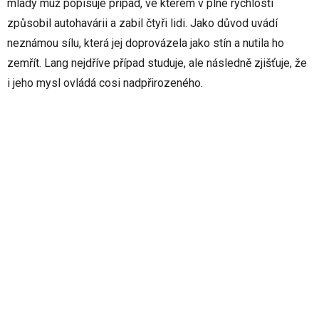
mladý muž popisuje případ, ve kterém v plné rychlosti
způsobil autohavárii a zabil čtyři lidi. Jako důvod uvádí
neznámou sílu, která jej doprovázela jako stín a nutila ho
zemřít. Lang nejdříve případ studuje, ale následně zjišťuje, že
i jeho mysl ovládá cosi nadpřirozeného.