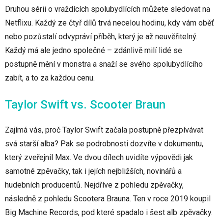
Druhou sérii o vraždících spolubydlících můžete sledovat na
Netflixu. Každý ze čtyř dílů trvá necelou hodinu, kdy vám oběť
nebo pozůstalí odvypráví příběh, který je až neuvěřitelný.
Každý má ale jedno společné – zdánlivě milí lidé se
postupně mění v monstra a snaží se svého spolubydlícího
zabít, a to za každou cenu.
Taylor Swift vs. Scooter Braun
Zajímá vás, proč Taylor Swift začala postupně přezpívávat
svá starší alba? Pak se podrobnosti dozvíte v dokumentu,
který zveřejnil Max. Ve dvou dílech uvidíte výpovědi jak
samotné zpěvačky, tak i jejích nejbližších, novinářů a
hudebních producentů. Nejdříve z pohledu zpěvačky,
následně z pohledu Scootera Brauna. Ten v roce 2019 koupil
Big Machine Records, pod které spadalo i šest alb zpěvačky.