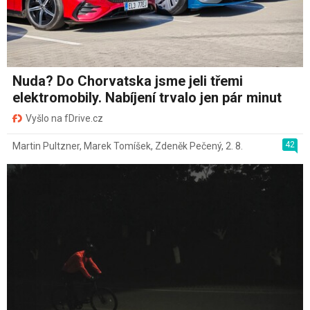
Nuda? Do Chorvatska jsme jeli třemi
elektromobily. Nabíjení trvalo jen pár minut
Vyšlo na fDrive.cz
42
Martin Pultzner
,
Marek Tomíšek
,
Zdeněk Pečený
,
2. 8.