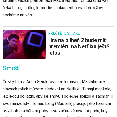
streamovacích platformách Max a Netflix. Tentokrát na vás
čeká horor, thriller, komedie i dokument o vrazích. Výběr
necháme na vás.
PŘEČTĚTE SI TAKÉ
Hra na oliheň 2 bude mít
premiéru na Netflixu ještě
letos
Smršť
Český film s Aňou Geislerovou a Tomášem Maštalířem v
hlavních rolích můžete sledovat na Netflixu. Ti hrají manžele,
jež jedou do lázní, aby se znovu společně sblížili a zachránili
své manželství. Tomáš Lang (Maštalíř) pracuje jako forenzní
psycholog a během pobytu se začne věnovat případu, kdy