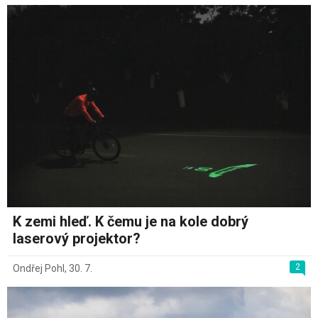
K zemi hleď. K čemu je na kole dobrý
laserový projektor?
2
Ondřej Pohl
,
30. 7.