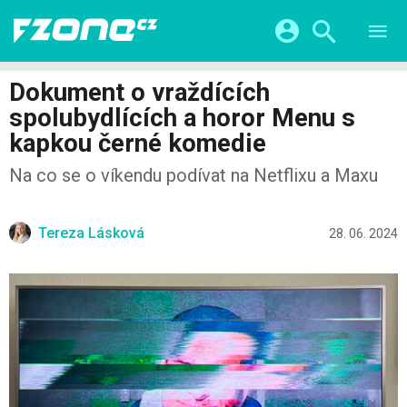
TESTY
CHYTRÁ DOMÁCNOST
Přihlášení a registrace pomocí:
Dokument o vraždících
CHYTRÁ MĚSTA
VIDEA
spolubydlících a horor Menu s
ŽIVOT BUDOUCNOSTI
Facebook
Google
SERIÁLY
kapkou černé komedie
HRY A ZÁBAVA
KATEGORIE
Twitter
Apple
Microsoft
Na co se o víkendu podívat na Netflixu a Maxu
FINTECH
Tereza Lásková
28. 06. 2024