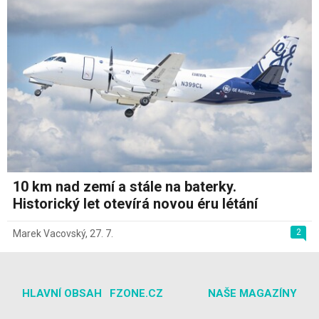
10 km nad zemí a stále na baterky.
Historický let otevírá novou éru létání
2
Marek Vacovský
,
27. 7.
HLAVNÍ OBSAH
FZONE.CZ
NAŠE MAGAZÍNY