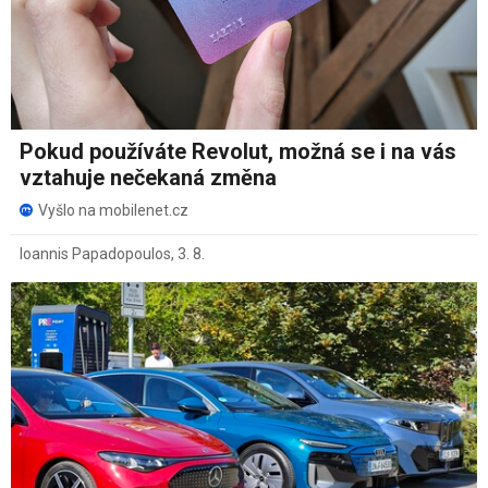
Pokud používáte Revolut, možná se i na vás
vztahuje nečekaná změna
Vyšlo na mobilenet.cz
Ioannis Papadopoulos
,
3. 8.