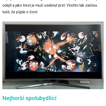
odejít a jako trest je muži useknut prst. Všichni tak začnou
tušit, že půjde o život.
Nejhorší spolubydlící