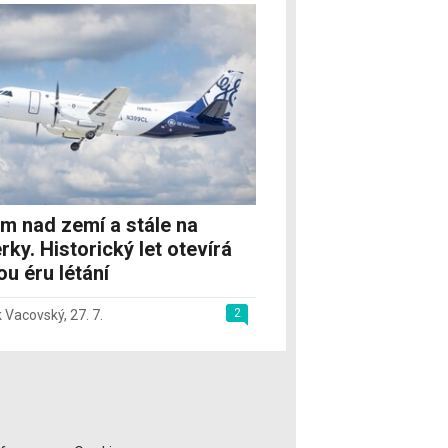
m nad zemí a stále na
rky. Historický let otevírá
u éru létání
2
 Vacovský
,
27. 7.