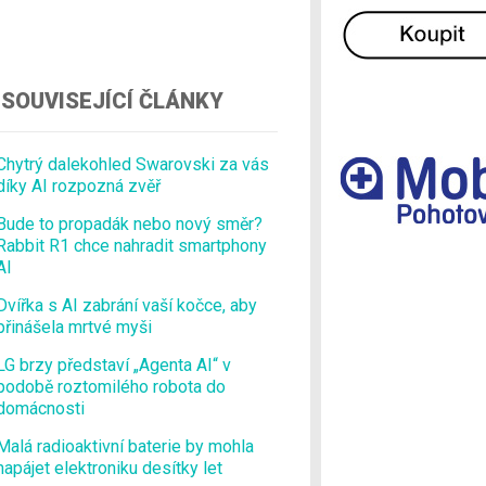
Ostatní
SOUVISEJÍCÍ ČLÁNKY
Chytrý dalekohled Swarovski za vás
díky AI rozpozná zvěř
Bude to propadák nebo nový směr?
Rabbit R1 chce nahradit smartphony
AI
Dvířka s AI zabrání vaší kočce, aby
přinášela mrtvé myši
LG brzy představí „Agenta AI“ v
podobě roztomilého robota do
domácnosti
Malá radioaktivní baterie by mohla
napájet elektroniku desítky let