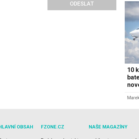
ODESLAT
10 k
bate
novo
Marek
HLAVNÍ OBSAH
FZONE.CZ
NAŠE MAGAZÍNY