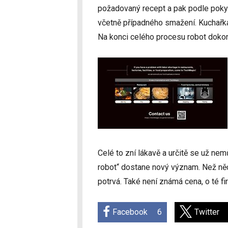
požadovaný recept a pak podle pokynů
včetně případného smažení. Kuchařka 
Na konci celého procesu robot doko
Celé to zní lákavě a určitě se už n
robot“ dostane nový význam. Než něc
potrvá. Také není známá cena, o té 
Facebook
6
Twitter