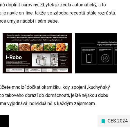
 doplnit suroviny. Zbytek je zcela automatický, a to
je navíc on-line, takže se zásoba receptů stále rozrůstá.
nce umyje nádobí i sám sebe.
emůžete mnolzí dočkat okamžiku, kdy spojení „kuchyňský
o takového dorazí do domácností, ještě nějakou dobu
firma vyjednává individuálně s každým zájemcem.
CES 2024
,