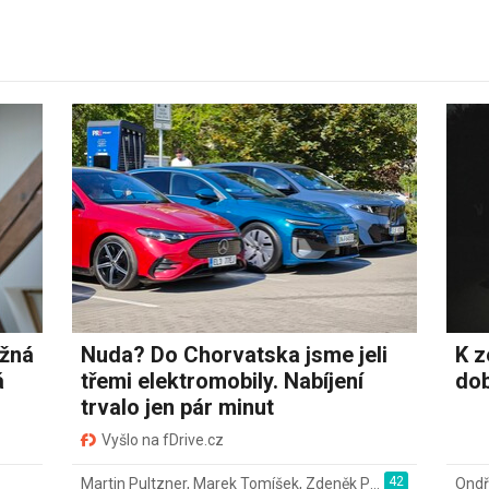
ožná
Nuda? Do Chorvatska jsme jeli
K z
á
třemi elektromobily. Nabíjení
dob
trvalo jen pár minut
Vyšlo na fDrive.cz
42
Martin Pultzner
,
Marek Tomíšek
,
Zdeněk Pečený
,
2. 8.
Ondř