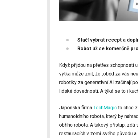
Stačí vybrat recept a dopl
Robot už se komerčně pr
Když přijdou na přetřes schopnosti u
výtka může znít, že „oběd za vás neu
robotiky za generativní AI začínají 
lidské dovednosti. A týká se to i kuc
Japonská firma
TechMagic
to chce z
humanoidního robota, který by nahrad
obřího robota. A takový přístup, zdá 
restauracích v zemi svého původu a