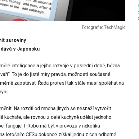
Fotografie: TechMagic
nit suroviny
odává v Japonsku
mělé inteligence a jejího rozvoje v poslední době, běžná
vaří“. To je do jisté míry pravda, možnosti současné
poměrně zaostávat. Řada profesí tak stále musí spoléhat na
hyní.
měnit. Na rozdíl od mnoha jiných se nesnaží vytvořit
il kuchaře, ale rovnou z celé kuchyně udělat jednoho
se, funguje. I-Robo má být v provozu v několika
 na letošním CESu dokonce získal jednu z cen odborné