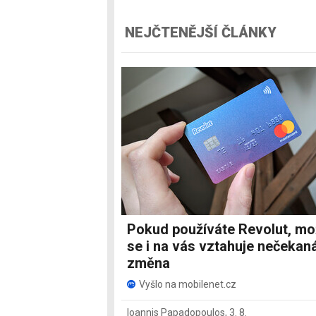
NEJČTENĚJŠÍ ČLÁNKY
Pokud používáte Revolut, m
se i na vás vztahuje nečekan
změna
Vyšlo na mobilenet.cz
Ioannis Papadopoulos
,
3. 8.