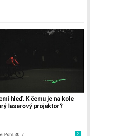
emi hleď. K čemu je na kole
rý laserový projektor?
2
ej Pohl
,
30. 7.