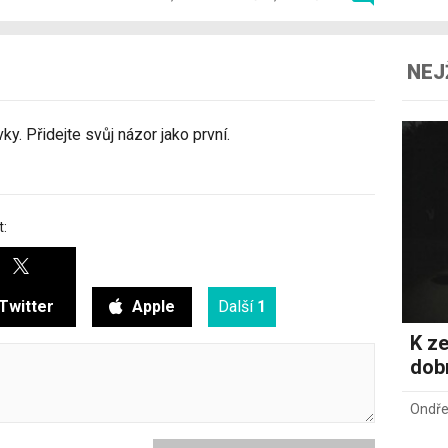
NEJ
y. Přidejte svůj názor jako první.
t:
Twitter
Apple
Další
1
K ze
dob
Ondře