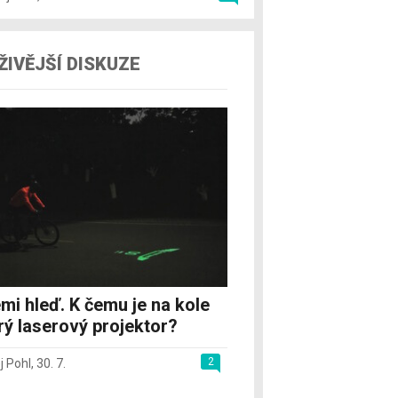
ŽIVĚJŠÍ DISKUZE
mi hleď. K čemu je na kole
rý laserový projektor?
2
j Pohl
,
30. 7.