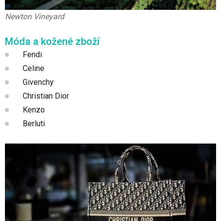
Newton Vineyard
Móda a kožené zboží
Fendi
Celine
Givenchy
Christian Dior
Kenzo
Berluti