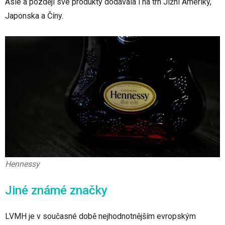
Asie a později své produkty dodávala i na trh Jižní Ameriky,
Japonska a Číny.
Hennessy
Jiné známé značky
LVMH je v současné době nejhodnotnějším evropským