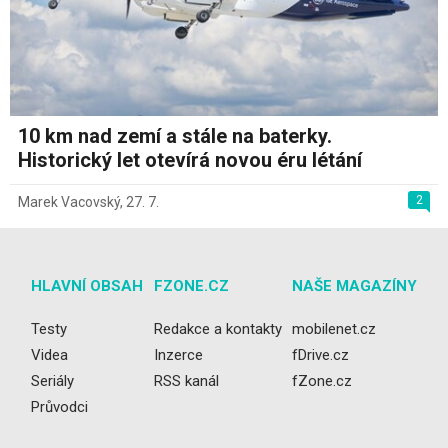
10 km nad zemí a stále na baterky.
Historický let otevírá novou éru létání
2
Marek Vacovský
,
27. 7.
HLAVNÍ OBSAH
FZONE.CZ
NAŠE MAGAZÍNY
Testy
Redakce a kontakty
mobilenet.cz
Videa
Inzerce
fDrive.cz
Seriály
RSS kanál
fZone.cz
Průvodci