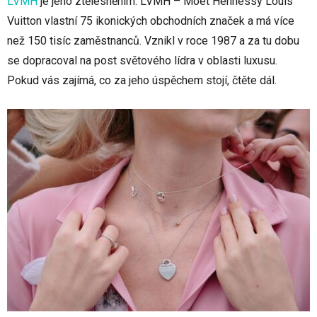
LVMH
je jeho ztělesněním. LVMH – Moët Hennessy Louis
Vuitton vlastní 75 ikonických obchodních značek a má více
než 150 tisíc zaměstnanců. Vznikl v roce 1987 a za tu dobu
se dopracoval na post světového lídra v oblasti luxusu.
Pokud vás zajímá, co za jeho úspěchem stojí, čtěte dál.