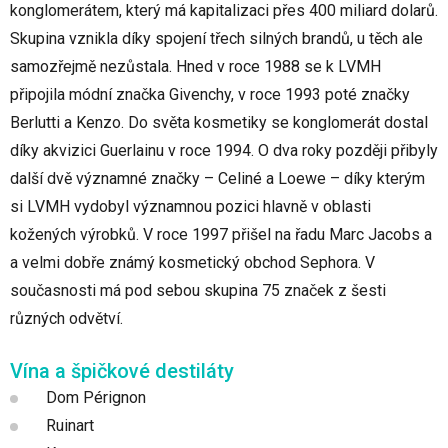
konglomerátem, který má kapitalizaci přes 400 miliard dolarů.
Skupina vznikla díky spojení třech silných brandů, u těch ale
samozřejmě nezůstala. Hned v roce 1988 se k LVMH
připojila módní značka Givenchy, v roce 1993 poté značky
Berlutti a Kenzo. Do světa kosmetiky se konglomerát dostal
díky akvizici Guerlainu v roce 1994. O dva roky později přibyly
další dvě významné značky – Celiné a Loewe – díky kterým
si LVMH vydobyl významnou pozici hlavně v oblasti
kožených výrobků. V roce 1997 přišel na řadu Marc Jacobs a
a velmi dobře známý kosmetický obchod Sephora. V
současnosti má pod sebou skupina 75 značek z šesti
různých odvětví.
Vína a špičkové destiláty
Dom Pérignon
Ruinart