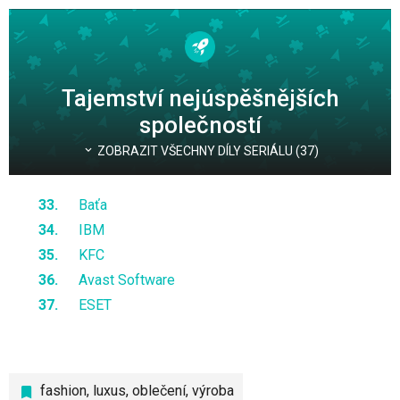
Tajemství nejúspěšnějších
společností
ZOBRAZIT VŠECHNY DÍLY SERIÁLU (37)
Baťa
IBM
KFC
Avast Software
ESET
fashion
,
luxus
,
oblečení
,
výroba