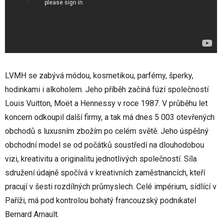
LVMH se zabývá módou, kosmetikou, parfémy, šperky,
hodinkami i alkoholem. Jeho příběh začíná fúzí společností
Louis Vuitton, Moët a Hennessy v roce 1987. V průběhu let
koncern odkoupil další firmy, a tak má dnes 5 003 otevřených
obchodů s luxusním zbožím po celém světě. Jeho úspěšný
obchodní model se od počátků soustředí na dlouhodobou
vizi, kreativitu a originalitu jednotlivých společností. Síla
sdružení údajně spočívá v kreativních zaměstnancích, kteří
pracují v šesti rozdílných průmyslech. Celé impérium, sídlící v
Paříži, má pod kontrolou bohatý francouzský podnikatel
Bernard Arnault.