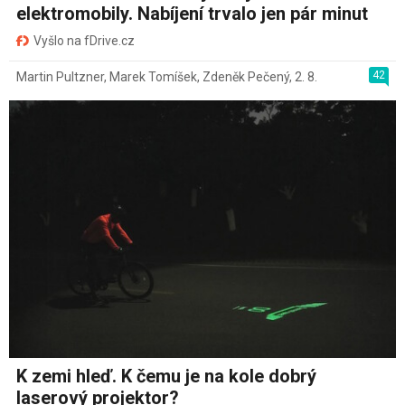
elektromobily. Nabíjení trvalo jen pár minut
Vyšlo na fDrive.cz
42
Martin Pultzner
,
Marek Tomíšek
,
Zdeněk Pečený
,
2. 8.
K zemi hleď. K čemu je na kole dobrý
laserový projektor?