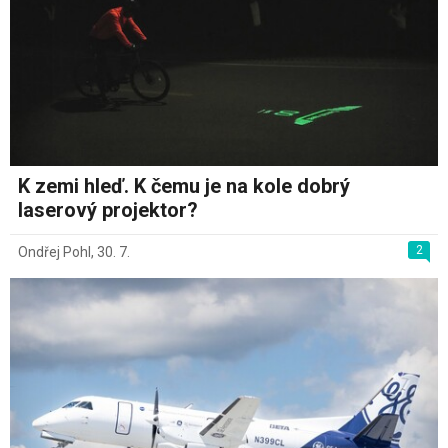
K zemi hleď. K čemu je na kole dobrý
laserový projektor?
2
Ondřej Pohl
,
30. 7.