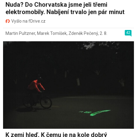
Nuda? Do Chorvatska jsme jeli třemi
elektromobily. Nabíjení trvalo jen pár minut
Vyšlo na fDrive.cz
42
Martin Pultzner
,
Marek Tomíšek
,
Zdeněk Pečený
,
2. 8.
K zemi hleď. K čemu je na kole dobrý