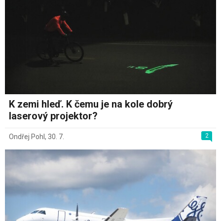
K zemi hleď. K čemu je na kole dobrý
laserový projektor?
2
Ondřej Pohl
,
30. 7.