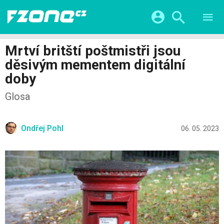
TESTY
CHYTRÁ DOMÁCNOST
Přihlášení a registrace pomocí:
Mrtví britští poštmistři jsou
CHYTRÁ MĚSTA
VIDEA
děsivým mementem digitální
ŽIVOT BUDOUCNOSTI
Facebook
Google
SERIÁLY
doby
HRY A ZÁBAVA
KATEGORIE
Twitter
Apple
Microsoft
Glosa
FINTECH
Ondřej Pohl
06. 05. 2023