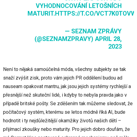
VYHODNOCOVÁNÍ LETOŠNÍCH
MATURIT.
HTTPS://T.CO/VCT7K0TOVW
— SEZNAM ZPRÁVY
(@SEZNAMZPRAVY)
APRIL 28,
2023
Není to nějaká samoúčelná móda, všechny subjekty se tak
snaží zvýšit zisk, proto vám jejich PR oddělení budou ad
nauseam opakovat mantru, jak jsou jejich systémy rychlejší a
přesnější než skuteční lidé, i kdyby to nebyla pravda jako v
případě britské pošty. Se zděšením tak můžeme sledovat, že
počítačový systém, kterému se letos módně říká AI, bude
hodnotit i ty nejdůležitější okamžiky životů našich dětí –
přijímací zkoušky nebo maturity. Pro jejich dobro doufám, že