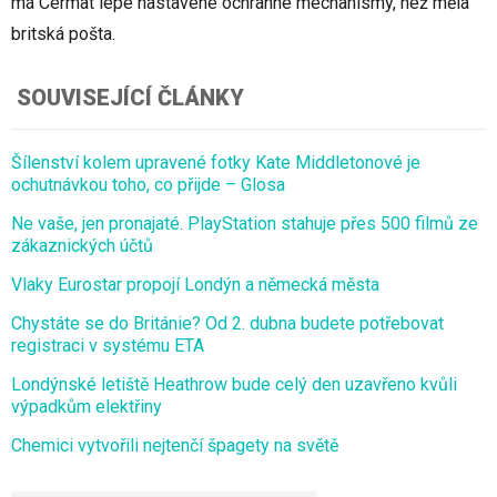
má Cermat lépe nastavené ochranné mechanismy, než měla
britská pošta.
SOUVISEJÍCÍ ČLÁNKY
Šílenství kolem upravené fotky Kate Middletonové je
ochutnávkou toho, co přijde – Glosa
Ne vaše, jen pronajaté. PlayStation stahuje přes 500 filmů ze
zákaznických účtů
Vlaky Eurostar propojí Londýn a německá města
Chystáte se do Británie? Od 2. dubna budete potřebovat
registraci v systému ETA
Londýnské letiště Heathrow bude celý den uzavřeno kvůli
výpadkům elektřiny
Chemici vytvořili nejtenčí špagety na světě