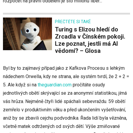
rozpočet na právní oddělení je sto miliónů liber...
PŘEČTĚTE SI TAKÉ
Turing s Elizou hledí do
Zrcadla v Čínském pokoji.
Lze poznat, jestli má AI
vědomí? – Glosa
Byl by to zajímavý případ jako z Kafkova Procesu s lehkým
nádechem Orwella, kdy ne strana, ale systém tvrdí, že 2 + 2 =
5. Ale když si na
theguardian.com
pročítáte osudy
jednotlivých obětí skrývající se za anonymní statistikou, jímá
vás hrůza. Nejméně čtyři lidé spáchali sebevraždu. 59 obětí
zemřelo v produktivním věku a před ukončením vyšetřování,
aniž by se zbavili cejchu podvodníka. Řada lidí byla vězněna,
včetně matek odtržených od svých dětí. Výše zmiňované