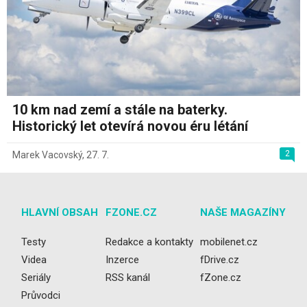
10 km nad zemí a stále na baterky.
Historický let otevírá novou éru létání
2
Marek Vacovský
,
27. 7.
HLAVNÍ OBSAH
FZONE.CZ
NAŠE MAGAZÍNY
Testy
Redakce a kontakty
mobilenet.cz
Videa
Inzerce
fDrive.cz
Seriály
RSS kanál
fZone.cz
Průvodci