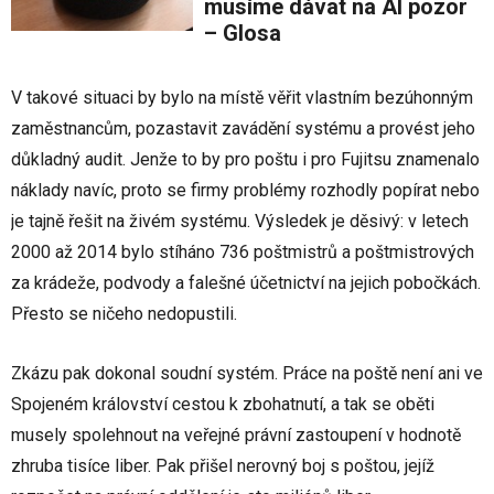
musíme dávat na AI pozor
– Glosa
V takové situaci by bylo na místě věřit vlastním bezúhonným
zaměstnancům, pozastavit zavádění systému a provést jeho
důkladný audit. Jenže to by pro poštu i pro Fujitsu znamenalo
náklady navíc, proto se firmy problémy rozhodly popírat nebo
je tajně řešit na živém systému. Výsledek je děsivý: v letech
2000 až 2014 bylo stíháno 736 poštmistrů a poštmistrových
za krádeže, podvody a falešné účetnictví na jejich pobočkách.
Přesto se ničeho nedopustili.
Zkázu pak dokonal soudní systém. Práce na poště není ani ve
Spojeném království cestou k zbohatnutí, a tak se oběti
musely spolehnout na veřejné právní zastoupení v hodnotě
zhruba tisíce liber. Pak přišel nerovný boj s poštou, jejíž