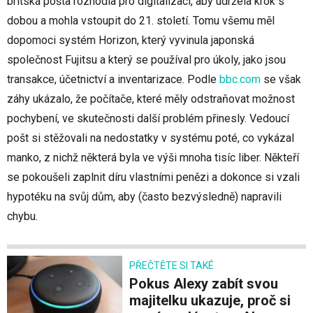
britská pošta rozhodla pro digitalizaci, aby udržela krok s
dobou a mohla vstoupit do 21. století. Tomu všemu měl
dopomoci systém Horizon, který vyvinula japonská
společnost Fujitsu a který se používal pro úkoly, jako jsou
transakce, účetnictví a inventarizace. Podle
bbc.com
se však
záhy ukázalo, že počítače, které měly odstraňovat možnost
pochybení, ve skutečnosti další problém přinesly. Vedoucí
pošt si stěžovali na nedostatky v systému poté, co vykázal
manko, z nichž některá byla ve výši mnoha tisíc liber. Někteří
se pokoušeli zaplnit díru vlastními penězi a dokonce si vzali
hypotéku na svůj dům, aby (často bezvýsledně) napravili
chybu.
PŘEČTĚTE SI TAKÉ
Pokus Alexy zabít svou
majitelku ukazuje, proč si