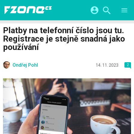
TESTY
CHYTRÁ DOMÁCNOST
Přihlášení a registrace pomocí:
Platby na telefonní číslo jsou tu.
CHYTRÁ MĚSTA
VIDEA
Registrace je stejně snadná jako
ŽIVOT BUDOUCNOSTI
Facebook
Google
SERIÁLY
používání
HRY A ZÁBAVA
KATEGORIE
Twitter
Apple
Microsoft
FINTECH
Ondřej Pohl
14. 11. 2023
2