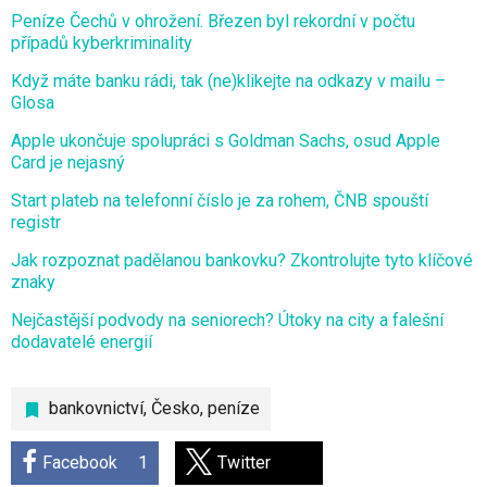
Peníze Čechů v ohrožení. Březen byl rekordní v počtu
případů kyberkriminality
Když máte banku rádi, tak (ne)klikejte na odkazy v mailu –
Glosa
Apple ukončuje spolupráci s Goldman Sachs, osud Apple
Card je nejasný
Start plateb na telefonní číslo je za rohem, ČNB spouští
registr
Jak rozpoznat padělanou bankovku? Zkontrolujte tyto klíčové
znaky
Nejčastější podvody na seniorech? Útoky na city a falešní
dodavatelé energií
bankovnictví
,
Česko
,
peníze
Facebook
1
Twitter