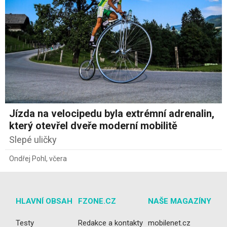
Jízda na velocipedu byla extrémní adrenalin,
který otevřel dveře moderní mobilitě
Slepé uličky
Ondřej Pohl
,
včera
HLAVNÍ OBSAH
FZONE.CZ
NAŠE MAGAZÍNY
Testy
Redakce a kontakty
mobilenet.cz