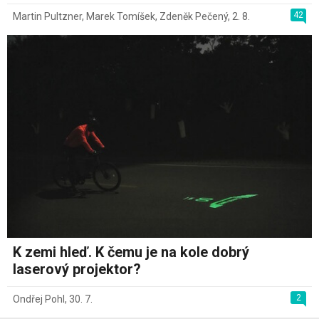
42
Martin Pultzner
,
Marek Tomíšek
,
Zdeněk Pečený
,
2. 8.
K zemi hleď. K čemu je na kole dobrý
laserový projektor?
2
Ondřej Pohl
,
30. 7.