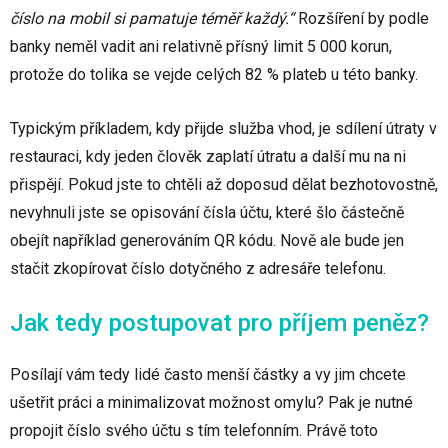
číslo na mobil si pamatuje téměř každý.“
Rozšíření by podle
banky neměl vadit ani relativně přísný limit 5 000 korun,
protože do tolika se vejde celých 82 % plateb u této banky.
Typickým příkladem, kdy přijde služba vhod, je sdílení útraty v
restauraci, kdy jeden člověk zaplatí útratu a další mu na ni
přispějí. Pokud jste to chtěli až doposud dělat bezhotovostně,
nevyhnuli jste se opisování čísla účtu, které šlo částečně
obejít například generováním QR kódu. Nově ale bude jen
stačit zkopírovat číslo dotyčného z adresáře telefonu.
Jak tedy postupovat pro příjem peněz?
Posílají vám tedy lidé často menší částky a vy jim chcete
ušetřit práci a minimalizovat možnost omylu? Pak je nutné
propojit číslo svého účtu s tím telefonním. Právě toto