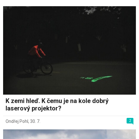
K zemi hleď. K čemu je na kole dobrý
laserový projektor?
2
Ondřej Pohl
,
30. 7.