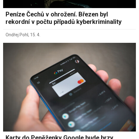
Peníze Čechů v ohrožení. Březen byl
rekordní v počtu případů kyberkriminality
Ondřej Pohl
,
15. 4.
Karty do Peněženky Google bude brzy