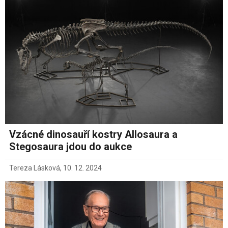
Vzácné dinosauří kostry Allosaura a
Stegosaura jdou do aukce
Tereza Lásková
,
10. 12. 2024