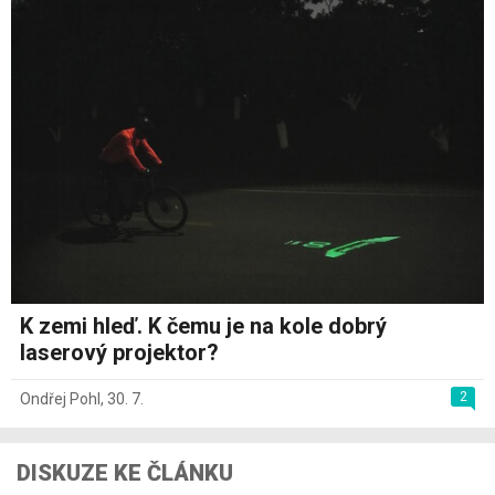
K zemi hleď. K čemu je na kole dobrý
laserový projektor?
2
Ondřej Pohl
,
30. 7.
DISKUZE KE ČLÁNKU