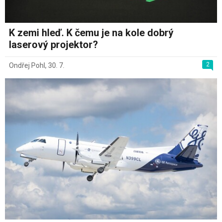
K zemi hleď. K čemu je na kole dobrý
laserový projektor?
2
Ondřej Pohl
,
30. 7.