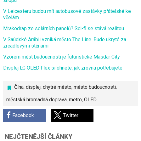
shopu
V Leicesteru budou mít autobusové zastávky přátelské ke
včelám
Mrakodrap ze solárních panelů? Sci-fi se stává realitou
V Saúdské Arábii vzniká město The Line. Bude ukryté za
zrcadlovými stěnami
Vzorem měst budoucnosti je futuristické Masdar City
Displej LG OLED Flex si ohnete, jak zrovna potřebujete
Čína
,
displej
,
chytré město
,
město budoucnosti
,
městská hromadná doprava
,
metro
,
OLED
Facebook
Twitter
NEJČTENĚJŠÍ ČLÁNKY