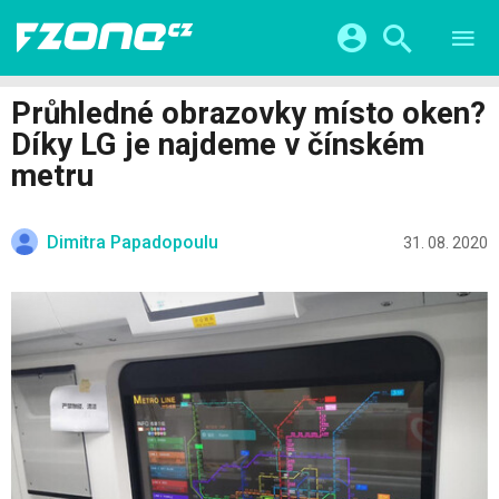
TESTY
CHYTRÁ DOMÁCNOST
Přihlášení a registrace pomocí:
Průhledné obrazovky místo oken?
CHYTRÁ MĚSTA
VIDEA
Díky LG je najdeme v čínském
ŽIVOT BUDOUCNOSTI
Facebook
Google
SERIÁLY
metru
HRY A ZÁBAVA
KATEGORIE
Twitter
Apple
Microsoft
FINTECH
Dimitra Papadopoulu
31. 08. 2020