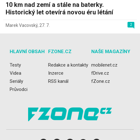
10 km nad zemí a stále na baterky.
Historický let otevírá novou éru létání
2
Marek Vacovský
,
27. 7.
HLAVNÍ OBSAH
FZONE.CZ
NAŠE MAGAZÍNY
Testy
Redakce a kontakty
mobilenet.cz
Videa
Inzerce
fDrive.cz
Seriály
RSS kanál
fZone.cz
Průvodci