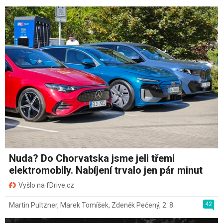
Nuda? Do Chorvatska jsme jeli třemi
elektromobily. Nabíjení trvalo jen pár minut
Vyšlo na fDrive.cz
42
Martin Pultzner
,
Marek Tomíšek
,
Zdeněk Pečený
,
2. 8.