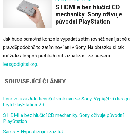
S HDMI a bez hlučící CD
mechaniky. Sony oživuje
původní PlayStation
Jak bude samotná konzole vypadat zatím rovněž není jasné a
pravděpodobně to zatím neví ani v Sony. Na obrázku si tak
můžete alespoň prohlédnout vizualizaci ze serveru
letsgodigital.org
.
SOUVISEJÍCÍ ČLÁNKY
Lenovo uzavřelo licenční smlouvu se Sony. Vypůjčí si design
brýlí PlayStation VR
S HDMI a bez hlučící CD mechaniky. Sony oživuje původní
PlayStation
Saros – Hypnotizující zážitek