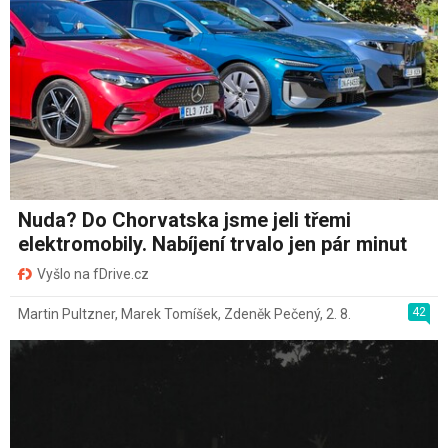
Nuda? Do Chorvatska jsme jeli třemi
elektromobily. Nabíjení trvalo jen pár minut
Vyšlo na fDrive.cz
42
Martin Pultzner
,
Marek Tomíšek
,
Zdeněk Pečený
,
2. 8.