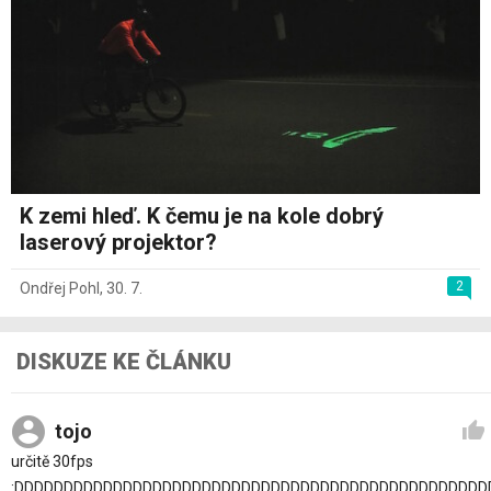
K zemi hleď. K čemu je na kole dobrý
laserový projektor?
2
Ondřej Pohl
,
30. 7.
DISKUZE KE ČLÁNKU
tojo
určitě 30fps
:DDDDDDDDDDDDDDDDDDDDDDDDDDDDDDDDDDDDDDDDDDDDDDDD