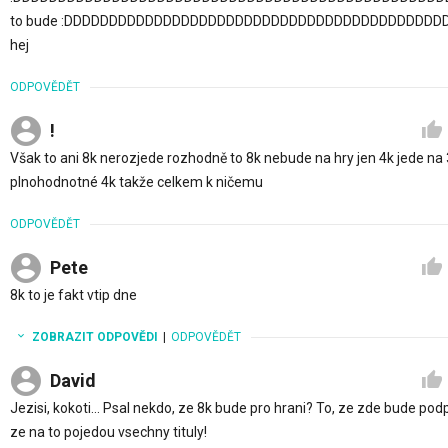
to bude :DDDDDDDDDDDDDDDDDDDDDDDDDDDDDDDDDDDDDDDDDDDDD 
hej
ODPOVĚDĚT
!
Však to ani 8k nerozjede rozhodně to 8k nebude na hry jen 4k jede na 
plnohodnotné 4k takže celkem k ničemu
ODPOVĚDĚT
Pete
8k to je fakt vtip dne
ZOBRAZIT ODPOVĚDI
|
ODPOVĚDĚT
David
Jezisi, kokoti... Psal nekdo, ze 8k bude pro hrani? To, ze zde bude p
ze na to pojedou vsechny tituly!