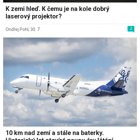
K zemi hleď. K čemu je na kole dobrý
laserový projektor?
2
Ondřej Pohl
,
30. 7.
10 km nad zemí a stále na baterky.