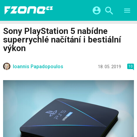
TESTY
CHYTRÁ DOMÁCNOST
Přihlášení a registrace pomocí:
Sony PlayStation 5 nabídne
CHYTRÁ MĚSTA
VIDEA
superrychlé načítání i bestiální
ŽIVOT BUDOUCNOSTI
Facebook
Google
SERIÁLY
výkon
HRY A ZÁBAVA
KATEGORIE
Twitter
Apple
Microsoft
FINTECH
Ioannis Papadopoulos
18. 05. 2019
10