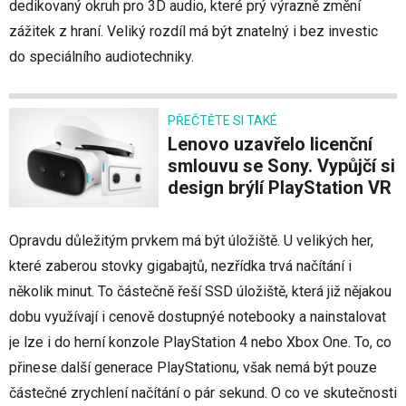
dedikovaný okruh pro 3D audio, které prý výrazně změní
zážitek z hraní. Veliký rozdíl má být znatelný i bez investic
do speciálního audiotechniky.
PŘEČTĚTE SI TAKÉ
Lenovo uzavřelo licenční
smlouvu se Sony. Vypůjčí si
design brýlí PlayStation VR
Opravdu důležitým prvkem má být úložiště. U velikých her,
které zaberou stovky gigabajtů, nezřídka trvá načítání i
několik minut. To částečně řeší SSD úložiště, která již nějakou
dobu využívají i cenově dostupnýé notebooky a nainstalovat
je lze i do herní konzole PlayStation 4 nebo Xbox One. To, co
přinese další generace PlayStationu, však nemá být pouze
částečné zrychlení načítání o pár sekund. O co ve skutečnosti