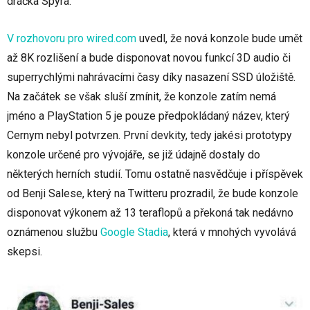
dráčka Spyra.
V rozhovoru pro wired.com
uvedl, že nová konzole bude umět
až 8K rozlišení a bude disponovat novou funkcí 3D audio či
superrychlými nahrávacími časy díky nasazení SSD úložiště.
Na začátek se však sluší zmínit, že konzole zatím nemá
jméno a PlayStation 5 je pouze předpokládaný název, který
Cernym nebyl potvrzen. První devkity, tedy jakési prototypy
konzole určené pro vývojáře, se již údajně dostaly do
některých herních studií. Tomu ostatně nasvědčuje i příspěvek
od Benji Salese, který na Twitteru prozradil, že bude konzole
disponovat výkonem až 13 teraflopů a překoná tak nedávno
oznámenou službu
Google Stadia
, která v mnohých vyvolává
skepsi.