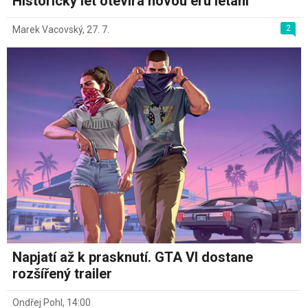
Historický let otevírá novou éru létání
2
Marek Vacovský
,
27. 7.
Napjatí až k prasknutí. GTA VI dostane
rozšířený trailer
Ondřej Pohl
,
14:00