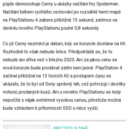
půjde demonstruje Cerny u ukázky načítání hry Spiderman.
Načítání během rychlého cestování po rozsáhlé herní mapě
na PlayStationu 4 zabere přibližně 15 sekund, zatímco na
devkitu nového PlayStationu pouhé 0,8 sekundy.
Co již Cerny nezmínil je datum, kdy se konzole dostane na trh.
Rozhodně to však nebude letos. Předpokládá se, že to
nebude ani dříve než v březnu 2020. Ani za jakou cenu se
nová konzole bude prodávat zatím není jasné. PlayStation 4
začínal přibližně na 13 tisících Kč a postupem času se
ukázalo, že to byl od Sony správný tah, což potvrzují i desítky
milionů prodaných kusů. Ani u nového PlayStationu se tedy
nepočítá s nějak extrémně vysokou cenou, přestože možná
bude vzhledem k přítomnosti SSD o něco vyšší.
PŘEČTĚTE SI TAKÉ