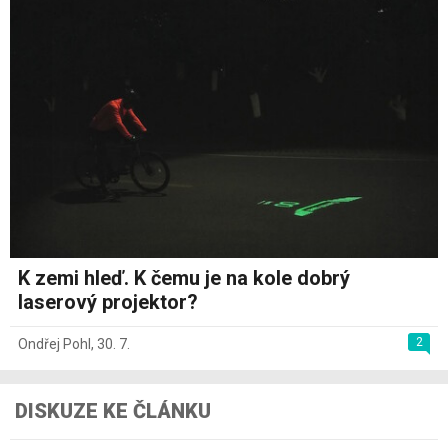
K zemi hleď. K čemu je na kole dobrý
laserový projektor?
2
Ondřej Pohl
,
30. 7.
DISKUZE KE ČLÁNKU