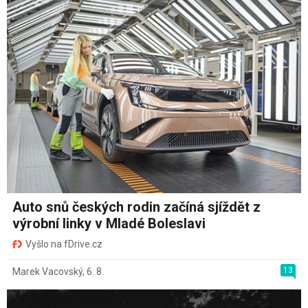
Auto snů českých rodin začíná sjíždět z
výrobní linky v Mladé Boleslavi
Vyšlo na fDrive.cz
13
Marek Vacovský
,
6. 8.