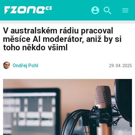
TESTY
CHYTRÁ DOMÁCNOST
Přihlášení a registrace pomocí:
V australském rádiu pracoval
CHYTRÁ MĚSTA
VIDEA
měsíce AI moderátor, aniž by si
ŽIVOT BUDOUCNOSTI
Facebook
Google
SERIÁLY
toho někdo všiml
HRY A ZÁBAVA
KATEGORIE
Twitter
Apple
Microsoft
FINTECH
Ondřej Pohl
29. 04. 2025