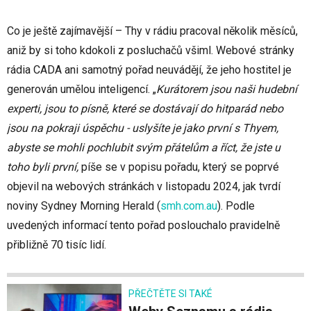
Co je ještě zajímavější – Thy v rádiu pracoval několik měsíců,
aniž by si toho kdokoli z posluchačů všiml. Webové stránky
rádia CADA ani samotný pořad neuvádějí, že jeho hostitel je
generován umělou inteligencí. „
Kurátorem jsou naši hudební
experti, jsou to písně, které se dostávají do hitparád nebo
jsou na pokraji úspěchu - uslyšíte je jako první s Thyem,
abyste se mohli pochlubit svým přátelům a říct, že jste u
toho byli první,
píše se v popisu pořadu, který se poprvé
objevil na webových stránkách v listopadu 2024, jak tvrdí
noviny Sydney Morning Herald
(
smh.com.au
)
. Podle
uvedených informací tento pořad poslouchalo pravidelně
přibližně 70 tisíc lidí.
PŘEČTĚTE SI TAKÉ