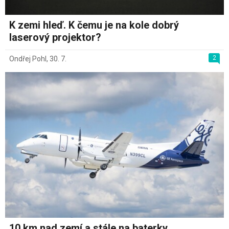
K zemi hleď. K čemu je na kole dobrý
laserový projektor?
2
Ondřej Pohl
,
30. 7.
10 km nad zemí a stále na baterky.