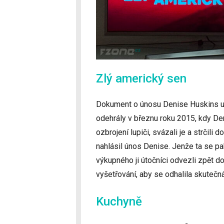
Zlý americký sen
Dokument o únosu Denise Huskins uve
odehrály v březnu roku 2015, kdy Den
ozbrojení lupiči, svázali je a strčili 
nahlásil únos Denise. Jenže ta se p
výkupného ji útočníci odvezli zpět 
vyšetřování, aby se odhalila skutečn
Kuchyně