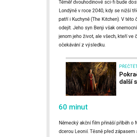
Téměř dvouhodinové sci-fi bude dost
Londýně v roce 2040, kdy se nižší tř
patří i Kuchyně (The Kitchen). V této č
odejít. Jeho syn Benji však onemocní
jenom jeho život, ale všech, kteří ve č
očekávání z výsledku.
PŘEČTĚT
Pokračování Hry na oliheň i Rodu draka. Jaké
další 
60 minut
Německý akční film přináší příběh o
dcerou Leonií. Těsně před zápasem se