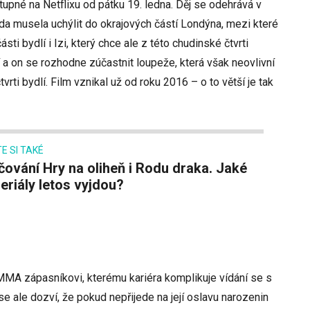
upné na Netflixu od pátku 19. ledna. Děj se odehrává v
ída musela uchýlit do okrajových částí Londýna, mezi které
ásti bydlí i Izi, který chce ale z této chudinské čtvrti
 a on se rozhodne zúčastnit loupeže, která však neovlivní
tvrti bydlí. Film vznikal už od roku 2016 – o to větší je tak
E SI TAKÉ
seriály letos vyjdou?
 MMA zápasníkovi, kterému kariéra komplikuje vídání se s
 ale dozví, že pokud nepřijede na její oslavu narozenin