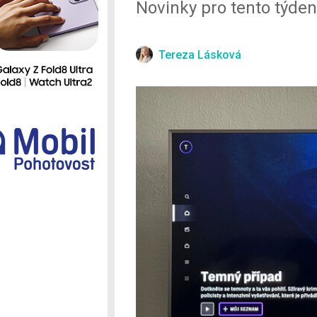
Novinky pro tento týde
Ostatní
Tereza Lásková