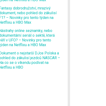
Fantasy dobrodružství, mrazivý
dokument, nebo pohled do zákulisí
F1? – Novinky pro tento týden na
Netflixu a HBO Max
Nástrahy online seznamky, nebo
dokumentární seriál o sektě, která
věří v UFO? – Novinky pro tento
týden na Netflixu a HBO Max
Dokument o nejstarší DJce Polska a
pohled do zákulisí jezdců NASCAR –
Na co se o víkendu podívat na
Netflixu a HBO