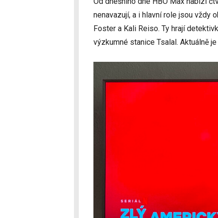
Od dnešního dne HBO Max nabízí čtvr
nenavazují, a i hlavní role jsou vždy
Foster a Kali Reiso. Ty hrají detekt
výzkumné stanice Tsalal. Aktuálně je 