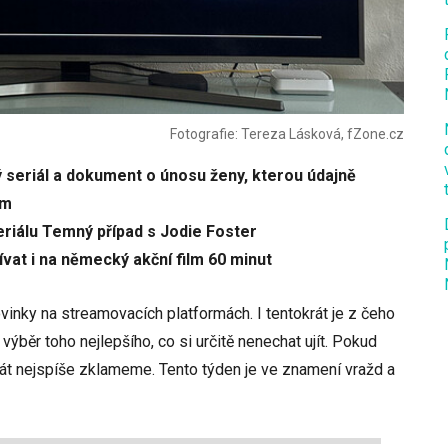
Fotografie: Tereza Lásková, fZone.cz
ý seriál a dokument o únosu ženy, kterou údajně
em
eriálu Temný případ s Jodie Foster
vat i na německý akční film 60 minut
ovinky na streamovacích platformách. I tentokrát je z čeho
 výběr toho nejlepšího, co si určitě nenechat ujít. Pokud
rát nejspíše zklameme. Tento týden je ve znamení vražd a