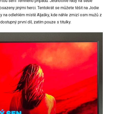
tou sérii Temného případu. Jednotlivé řady na sebe
 obsazeny jinými herci. Tentokrát se můžete těšit na Jodie
ivky na odlehlém místě Aljašky, kde náhle zmizí osm mužů z
dostupný první díl, zatím pouze s titulky.