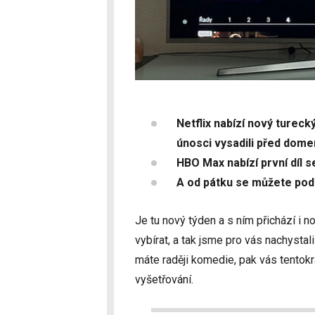
Netflix nabízí nový tureck
únosci vysadili před dom
HBO Max nabízí první díl s
A od pátku se můžete podí
Je tu nový týden a s ním přichází i n
vybírat, a tak jsme pro vás nachystali
máte raději komedie, pak vás tentok
vyšetřování.