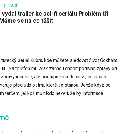
E SI TAKÉ
 Máme se na co těšit
na turecký seriál Kübra, kde můžete sledovat život Gökhana
bulu. Na telefon mu však začnou chodit podivné zprávy od
 zprávy ignoruje, ale postupně mu dochází, že jsou to
varuje před událostmi, které se stanou. Jenže když se
m terčem, jelikož mu nikdo nevěří, že by informace
emě