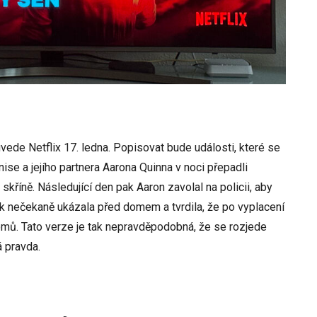
de Netflix 17. ledna. Popisovat bude události, které se
ise a jejího partnera Aarona Quinna v noci přepadli
do skříně. Následující den pak Aaron zavolal na policii, aby
ak nečekaně ukázala před domem a tvrdila, že po vyplacení
domů. Tato verze je tak nepravděpodobná, že se rozjede
á pravda.