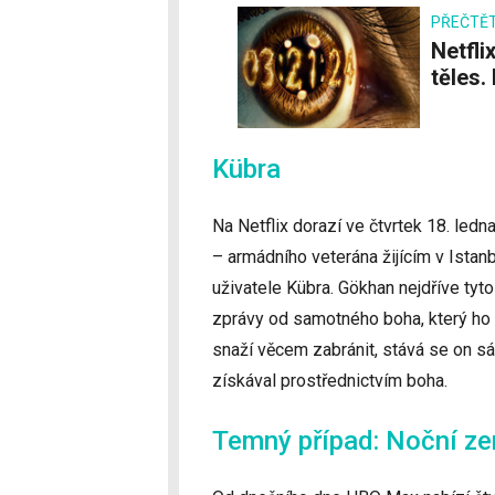
PŘEČTĚT
Netflix vydal trailer ke sci-fi seriálu Problém tří
těles.
Kübra
Na Netflix dorazí ve čtvrtek 18. led
– armádního veterána žijícím v Istan
uživatele Kübra. Gökhan nejdříve tyto
zprávy od samotného boha, který ho 
snaží věcem zabránit, stává se on sá
získával prostřednictvím boha.
Temný případ: Noční z