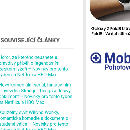
Ostatní
SOUVISEJÍCÍ ČLÁNKY
Horor, ze kterého neusnete a
pravdivý příběh o legendárním
českém lyžaři – Novinky pro tento
týden na Netflixu a HBO Max
Nový komediální seriál, fantasy film
s hvězdou Stranger Things a děsivý
dokument – Novinky pro tento týden
na Netflixu a HBO Max
Kouzelný svět Willyho Wonky,
romantická komedie a dokument o
studené válce – Novinky pro tento
týden na Netflixu a HBO Max