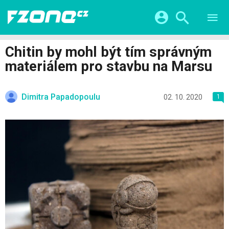
TESTY
CHYTRÁ DOMÁCNOST
Přihlášení a registrace pomocí:
Chitin by mohl být tím správným
CHYTRÁ MĚSTA
VIDEA
materiálem pro stavbu na Marsu
ŽIVOT BUDOUCNOSTI
Facebook
Google
SERIÁLY
HRY A ZÁBAVA
KATEGORIE
Dimitra Papadopoulu
Twitter
Apple
Microsoft
02. 10. 2020
1
FINTECH