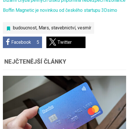
Bizarní chyba pevných disků připomíná nebezpečí rezonance
Boffin Magnetic je novinkou od českého startupu 3Dsimo
budoucnost
,
Mars
,
stavebnictví
,
vesmír
Facebook
5
Twitter
NEJČTENĚJŠÍ ČLÁNKY