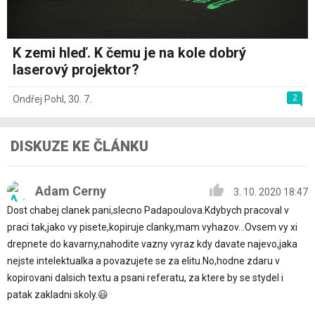
K zemi hleď. K čemu je na kole dobrý
laserový projektor?
2
Ondřej Pohl
,
30. 7.
DISKUZE KE ČLÁNKU
Adam Cerny
3. 10. 2020 18:47
Dost chabej clanek pani,slecno Padapoulova.Kdybych pracoval v
praci tak,jako vy pisete,kopiruje clanky,mam vyhazov...Ovsem vy xi
drepnete do kavarny,nahodite vazny vyraz kdy davate najevo,jaka
nejste intelektualka a povazujete se za elitu.No,hodne zdaru v
kopirovani dalsich textu a psani referatu, za ktere by se stydel i
patak zakladni skoly.😃