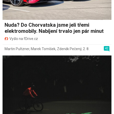
Nuda? Do Chorvatska jsme jeli třemi
elektromobily. Nabíjení trvalo jen pár minut
Vyšlo na fDrive.cz
42
Martin Pultzner
,
Marek Tomíšek
,
Zdeněk Pečený
,
2. 8.