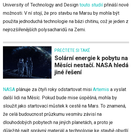
University of Technology and Design
touto studií
přináší nové
možnosti. V ní stojí, že pro stavbu na Marsu by mohla být
použita jednoduchá technologie na bázi chitinu, což je jeden z
nejrozšířenějších polysacharidů na Zemi.
PŘEČTĚTE SI TAKÉ
Solární energie k pobytu na
Měsíci nestačí. NASA hledá
jiné řešení
NASA
plánuje za čtyři roky odstartovat misi
Artemis
a vyslat
další lidi na Měsíc. Pokud bude mise úspěšná, mohla by
sloužit jako startovací můstek k cestě na Mars. To znamená,
že celá budoucnost průzkumu vesmíru závisí na
dlouhodobých pobytech na jiných planetách, a proto je
důležité najít správný materiál a technologie ke stavbě obydlí