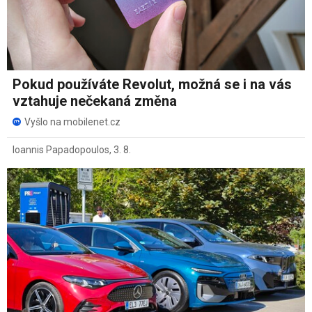
Pokud používáte Revolut, možná se i na vás
vztahuje nečekaná změna
Vyšlo na mobilenet.cz
Ioannis Papadopoulos
,
3. 8.