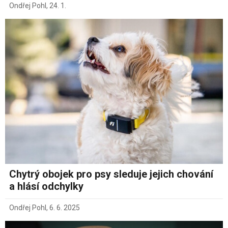
Ondřej Pohl
,
24. 1.
Chytrý obojek pro psy sleduje jejich chování
a hlásí odchylky
Ondřej Pohl
,
6. 6. 2025