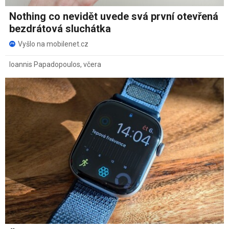
Nothing co nevidět uvede svá první otevřená
bezdrátová sluchátka
Vyšlo na mobilenet.cz
Ioannis Papadopoulos
,
včera