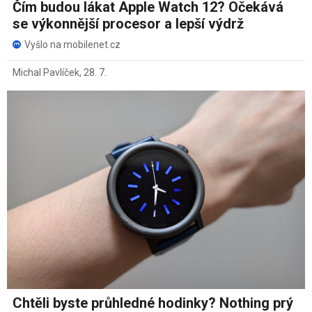
Čím budou lákat Apple Watch 12? Očekává
se výkonnější procesor a lepší výdrž
Vyšlo na mobilenet.cz
Michal Pavlíček
,
28. 7.
Chtěli byste průhledné hodinky? Nothing prý