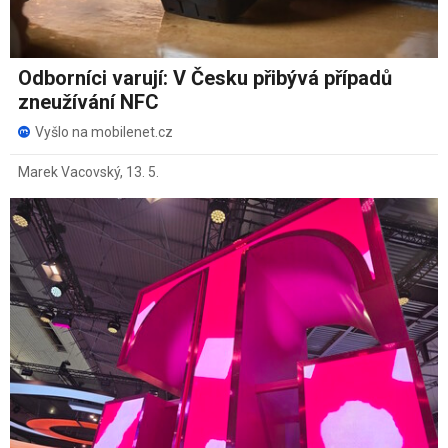
Odborníci varují: V Česku přibývá případů
zneužívání NFC
Vyšlo na mobilenet.cz
Marek Vacovský
,
13. 5.