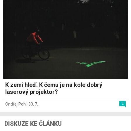
K zemi hleď. K čemu je na kole dobrý
laserový projektor?
2
Ondřej Pohl
,
30. 7.
DISKUZE KE ČLÁNKU