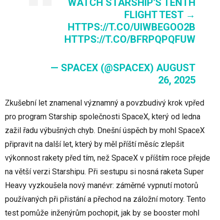
WATCH STARSHIP'S TENTH
FLIGHT TEST →
HTTPS://T.CO/UIWBEGOO2B
HTTPS://T.CO/BFRPQPQFUW
— SPACEX (@SPACEX)
AUGUST
26, 2025
Zkušební let znamenal významný a povzbudivý krok vpřed
pro program Starship společnosti SpaceX, který od ledna
zažil řadu výbušných chyb. Dnešní úspěch by mohl SpaceX
připravit na další let, který by měl příští měsíc zlepšit
výkonnost rakety před tím, než SpaceX v příštím roce přejde
na větší verzi Starshipu. Při sestupu si nosná raketa Super
Heavy vyzkoušela nový manévr: záměrné vypnutí motorů
používaných při přistání a přechod na záložní motory. Tento
test pomůže inženýrům pochopit, jak by se booster mohl