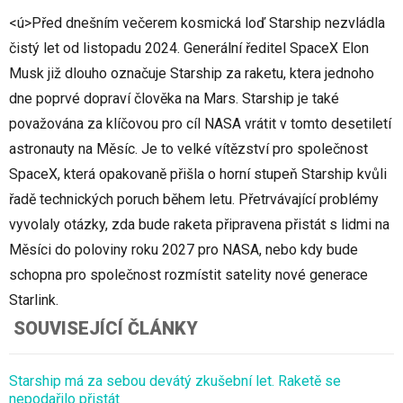
<ú>Před dnešním večerem kosmická loď Starship nezvládla
čistý let od listopadu 2024. Generální ředitel SpaceX Elon
Musk již dlouho označuje Starship za raketu, ktera jednoho
dne poprvé dopraví člověka na Mars. Starship je také
považována za klíčovou pro cíl NASA vrátit v tomto desetiletí
astronauty na Měsíc. Je to velké vítězství pro společnost
SpaceX, která opakovaně přišla o horní stupeň Starship kvůli
řadě technických poruch během letu. Přetrvávající problémy
vyvolaly otázky, zda bude raketa připravena přistát s lidmi na
Měsíci do poloviny roku 2027 pro NASA, nebo kdy bude
schopna pro společnost rozmístit satelity nové generace
Starlink.
SOUVISEJÍCÍ ČLÁNKY
Starship má za sebou devátý zkušební let. Raketě se
nepodařilo přistát