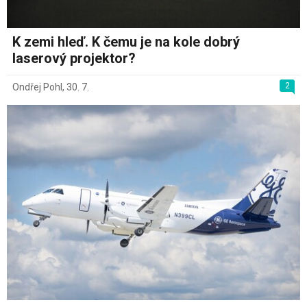
K zemi hleď. K čemu je na kole dobrý
laserový projektor?
2
Ondřej Pohl
,
30. 7.