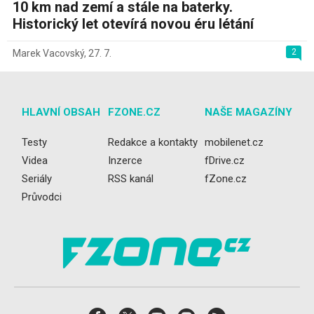
10 km nad zemí a stále na baterky.
Historický let otevírá novou éru létání
2
Marek Vacovský
,
27. 7.
HLAVNÍ OBSAH
FZONE.CZ
NAŠE MAGAZÍNY
Testy
Redakce a kontakty
mobilenet.cz
Videa
Inzerce
fDrive.cz
Seriály
RSS kanál
fZone.cz
Průvodci