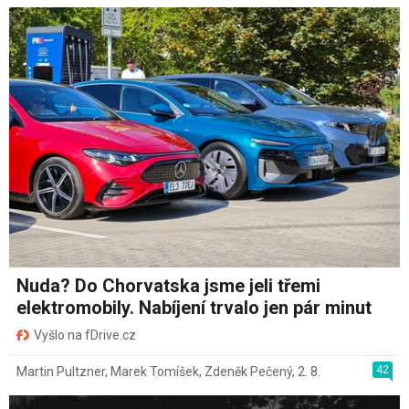
Nuda? Do Chorvatska jsme jeli třemi
elektromobily. Nabíjení trvalo jen pár minut
Vyšlo na fDrive.cz
42
Martin Pultzner
,
Marek Tomíšek
,
Zdeněk Pečený
,
2. 8.