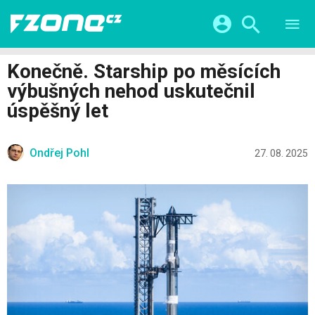
TESTY
CHYTRÁ DOMÁCNOST
Přihlášení a registrace pomocí:
Konečně. Starship po měsících
CHYTRÁ MĚSTA
VIDEA
výbušných nehod uskutečnil
ŽIVOT BUDOUCNOSTI
Facebook
Google
SERIÁLY
úspěšný let
HRY A ZÁBAVA
KATEGORIE
Twitter
Apple
Microsoft
FINTECH
Ondřej Pohl
27. 08. 2025