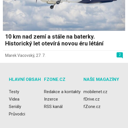
10 km nad zemí a stále na baterky.
Historický let otevírá novou éru létání
2
Marek Vacovský
,
27. 7.
HLAVNÍ OBSAH
FZONE.CZ
NAŠE MAGAZÍNY
Testy
Redakce a kontakty
mobilenet.cz
Videa
Inzerce
fDrive.cz
Seriály
RSS kanál
fZone.cz
Průvodci