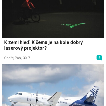
K zemi hleď. K čemu je na kole dobrý
laserový projektor?
2
Ondřej Pohl
,
30. 7.