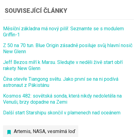
SOUVISEJÍCÍ ČLÁNKY
Měsíční základna má nový pilíř. Seznamte se s modulem
Griffin-1
Z 50 na 70 tun. Blue Origin zásadně posiluje svůj hlavní nosič
New Glenn
Jeff Bezos míří k Marsu. Sledujte v neděli živě start obří
rakety New Glenn
Čína otevře Tiangong světu. Jako první se na ni podívá
astronaut z Pákistánu
Kosmos 482: sovětská sonda, která nikdy nedoletěla na
Venuši, brzy dopadne na Zemi
Další start Starshipu skončil v plamenech nad oceánem
Artemis
,
NASA
,
vesmírná loď