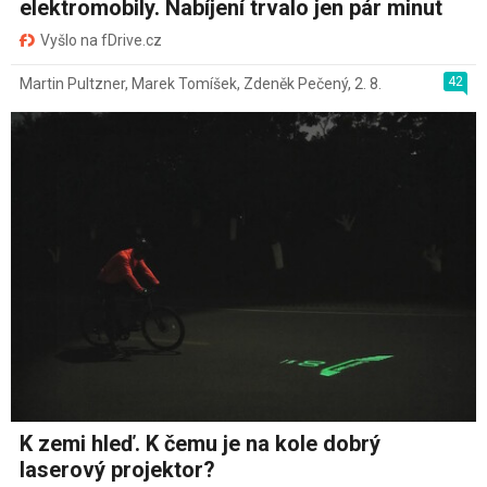
elektromobily. Nabíjení trvalo jen pár minut
Vyšlo na fDrive.cz
42
Martin Pultzner
,
Marek Tomíšek
,
Zdeněk Pečený
,
2. 8.
K zemi hleď. K čemu je na kole dobrý
laserový projektor?