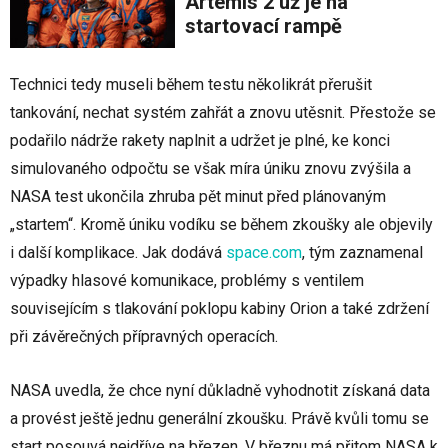
Artemis 2 už je na
startovací rampě
Technici tedy museli během testu několikrát přerušit
tankování, nechat systém zahřát a znovu utěsnit. Přestože se
podařilo nádrže rakety naplnit a udržet je plné, ke konci
simulovaného odpočtu se však míra úniku znovu zvýšila a
NASA test ukončila zhruba pět minut před plánovaným
„startem“. Kromě úniku vodíku se během zkoušky ale objevily
i další komplikace. Jak dodává
space.com
, tým zaznamenal
výpadky hlasové komunikace, problémy s ventilem
souvisejícím s tlakování poklopu kabiny Orion a také zdržení
při závěrečných přípravných operacích.
NASA uvedla, že chce nyní důkladně vyhodnotit získaná data
a provést ještě jednu generální zkoušku. Právě kvůli tomu se
start posouvá nejdříve na březen. V březnu má přitom NASA k