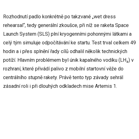
Rozhodnutí padlo konkrétně po takzvané „wet dress
rehearsal“, tedy generální zkoušce, při níž se raketa Space
Launch System (SLS) plní kryogenními pohonnými látkami a
celý tým simuluje odpočítávání ke startu. Test trval celkem 49
hodin a i přes splnění řady cílů odhalil několik technických
potíží. Hlavním problémem byl únik kapalného vodíku (LH₂) v
rozhraní, které přivádí palivo z mobilní startovní věže do
centrálního stupně rakety. Právě tento typ závady sehrál
zásadní roli i při dlouhých odkladech mise Artemis 1.