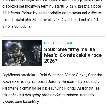
dispozici pět možných termínů startu: 6. až 9. března a poté
11. března. Pokud by se nepodařilo odstartovat ani v těchto
oknech, další příležitost se otevře až v dubnu, konkrétně 1.,
3.–6. a 30. dubna.
PŘEČTĚTE SI TAKÉ
Soukromé firmy míří na
Měsíc. Co nás čeká v roce
2026?
Čtyřčlenná posádka – Reid Wiseman, Victor Glover, Christina
Koch a kanadský astronaut Jeremy Hansen – byla dosud v
karanténě a chystala se k přesunu na Floridu. Astronauti se
tak opět vrátí dva týdny před novým termínem startu do
vyžadované karantény.