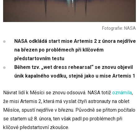
Fotografie: NASA
NASA odkládá start mise Artemis 2 z února nejdříve
na březen po problémech při klíčovém
předstartovním testu
Během tzv. „wet dress rehearsal“ se znovu objevil
únik kapalného vodíku, stejně jako u mise Artemis 1
Návrat lidí k Měsíci se znovu odsouvá. NASA totiž
oznámila
,
že misi Artemis 2, která má vyslat čtyři astronauty na oblet
Měsíce, spustí nejdříve v březnu. Původně se přitom počítalo
se startem už 8. února, ten však padl po problémech při
klíčové předstartovní zkoušce.