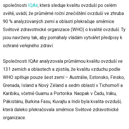
společnosti
IQAir
, která sleduje kvalitu ovzduší po celém
světě, uvádí, že průměrné roční znečištění ovzduší ve zhruba
90 % analyzovaných zemí a oblastí překračuje směrnice
Světové zdravotnické organizace (WHO) o kvalitě ovzduší. Ty
jsou navrženy tak, aby pomáhaly vládám vytvářet předpisy k
ochraně veřejného zdraví.
Společnosti IQAir analyzovala průměrnou kvalitu ovzduší ve
131 zemích a oblastech a zjistila, že kvalitu vzduchu podle
WHO splňuje pouze šest zemí – Austrálie, Estonsko, Finsko,
Grenada, Island a Nový Zéland a sedm oblastí v Tichomoří a
Karibiku, včetně Guamu a Portorika. Naopak v Čadu, Iráku,
Pákistánu, Burkina Fasu, Kuvajtu a Indii byla kvalita ovzduší,
která daleko překračovala směrnice Světové zdravotnické
organizace.