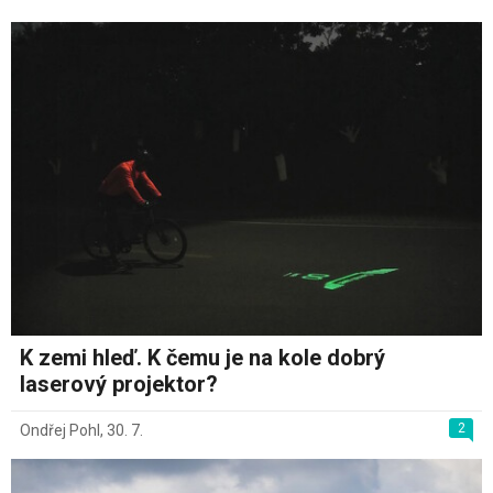
K zemi hleď. K čemu je na kole dobrý
laserový projektor?
2
Ondřej Pohl
,
30. 7.