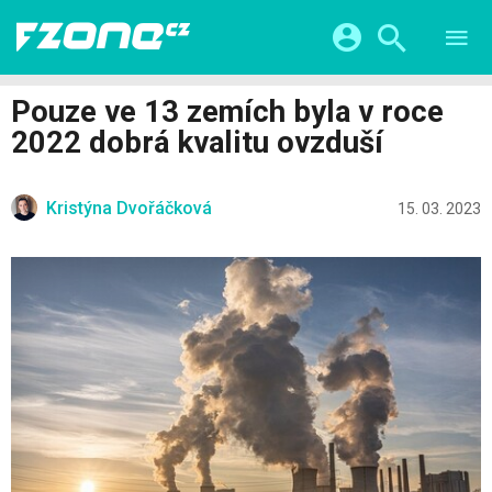
TESTY
CHYTRÁ DOMÁCNOST
Přihlášení a registrace pomocí:
Pouze ve 13 zemích byla v roce
CHYTRÁ MĚSTA
VIDEA
2022 dobrá kvalitu ovzduší
ŽIVOT BUDOUCNOSTI
Facebook
Google
SERIÁLY
HRY A ZÁBAVA
KATEGORIE
Kristýna Dvořáčková
Twitter
Apple
Microsoft
15. 03. 2023
FINTECH