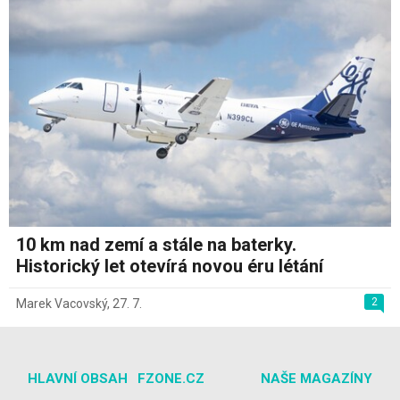
10 km nad zemí a stále na baterky.
Historický let otevírá novou éru létání
2
Marek Vacovský
,
27. 7.
HLAVNÍ OBSAH
FZONE.CZ
NAŠE MAGAZÍNY