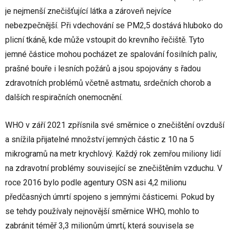
je nejmenší znečišťující látka a zároveň nejvíce
nebezpečnější. Při vdechování se PM2,5 dostává hluboko do
plicní tkáně, kde může vstoupit do krevního řečiště. Tyto
jemné částice mohou pocházet ze spalování fosilních paliv,
prašné bouře i lesních požárů a jsou spojovány s řadou
zdravotních problémů včetně astmatu, srdečních chorob a
dalších respiračních onemocnění.
WHO v září 2021 zpřísnila své směrnice o znečištění ovzduší
a snížila přijatelné množství jemných částic z 10 na 5
mikrogramů na metr krychlový. Každý rok zemřou miliony lidí
na zdravotní problémy související se znečištěním vzduchu. V
roce 2016 bylo podle agentury OSN asi 4,2 milionu
předčasných úmrtí spojeno s jemnými částicemi. Pokud by
se tehdy používaly nejnovější směrnice WHO, mohlo to
zabránit téměř 3,3 milionům úmrtí, která souvisela se