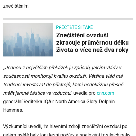
znečištěním.
PŘEČTĚTE SI TAKÉ
Znečištění ovzduší
zkracuje průměrnou délku
života o více než dva roky
„Jednou z největších překážek je způsob, jakým vlády v
současnosti monitorují kvalitu ovzduší. Většina vlád má
tendenci investovat do přístrojů, které nedokážou přesně
měřit jemné částice ve vzduchu
,“ uvedla pro
cnn.com
generální ředitelka IQAir North America Glory Dolphin
Hammes.
Výzkumníci uvedli, že hlavními zdroji znečištění ovzduší po
celém světě byly loni lesní požáry a spalování fosilních paliv