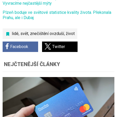
Vyvracíme nejčastější mýty
Plzeň boduje ve světové statistice kvality života. Překonala
Prahu, ale i Dubaj
lidé
,
svět
,
znečištění ovzduší
,
život
Facebook
Twitter
NEJČTENĚJŠÍ ČLÁNKY