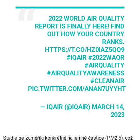
2022 WORLD AIR QUALITY
REPORT IS FINALLY HERE! FIND
OUT HOW YOUR COUNTRY
RANKS.
HTTPS://T.CO/HZ0IAZ5QQ9
#IQAIR
#2022WAQR
#AIRQUALITY
#AIRQUALITYAWARENESS
#CLEANAIR
PIC.TWITTER.COM/ANAN7UYYHT
— IQAIR (@IQAIR)
MARCH 14,
2023
Studie se zaměřila konkrétně na jemné částice (PM2,5), což