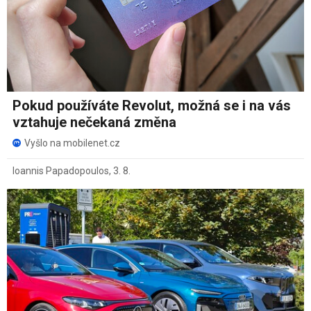
Pokud používáte Revolut, možná se i na vás
vztahuje nečekaná změna
Vyšlo na mobilenet.cz
Ioannis Papadopoulos
,
3. 8.