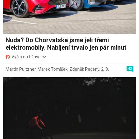
Nuda? Do Chorvatska jsme jeli třemi
elektromobily. Nabíjení trvalo jen pár minut
Vyšlo na fDrive.cz
42
Martin Pultzner
,
Marek Tomíšek
,
Zdeněk Pečený
,
2. 8.