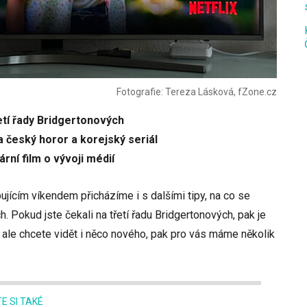
Fotografie: Tereza Lásková, fZone.cz
řetí řady Bridgertonových
 český horor a korejský seriál
ní film o vývoji médií
ujícím víkendem přicházíme i s dalšími tipy, na co se
. Pokud jste čekali na třetí řadu Bridgertonových, pak je
e ale chcete vidět i něco nového, pak pro vás máme několik
E SI TAKÉ