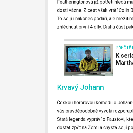
Featheringtonová již potřetí hledá mu
dosti vázne. Z cest však vrátí Colin
To se jí i nakonec podaří, ale mezití
zhlédnout první 4 díly. Druhá část p
PŘEČTĚT
K seriálu Sobík se vyjádřila pravá stalkerka
Martha
Krvavý Johann
Českou hororovou komedii o Johannov
vás pravděpodobně vyvolá rozporupln
Stará legenda vypráví o Faustovi, kt
dostat zpět na Zemi a chystá se jí pom