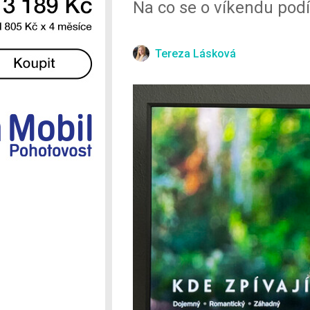
Na co se o víkendu podí
Ostatní
Tereza Lásková