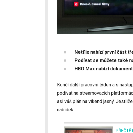
Netflix nabízí první část t
Podívat se můžete také na
HBO Max nabízí dokumentár
Končí další pracovní týden a s nastup
podívat na streamovacích platformách
asi váš plán na víkend jasný. Jestliž
nabídek.
PŘEČTĚT