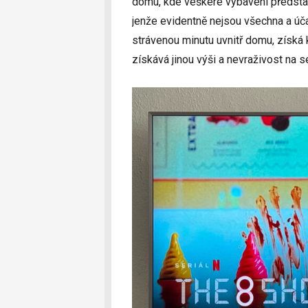
domu, kde veškeré vybavení představu
jenže evidentně nejsou všechna a úča
strávenou minutu uvnitř domu, získá
získává jinou výši a nevraživost na 