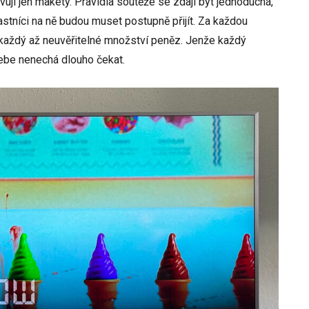
jí jen makety. Pravidla soutěže se zdají být jednoduchá,
stníci na ně budou muset postupně přijít. Za každou
 každý až neuvěřitelné množství peněz. Jenže každý
sebe nenechá dlouho čekat.