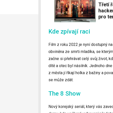
Třetí řada Bridgertonových a dokument o útoku
hacke
pro te
Kde zpívají raci
Film z roku 2022 je nyní dostupný na
obviněna ze smrti mladíka, se kterým
začne si přehrávat celý svůj život, k
dítě a otec byl násilník. Jednoho dne
z města jí říkají holka z bažiny a pova
se může zdát.
The 8 Show
Nový korejský seriál, který vás zav