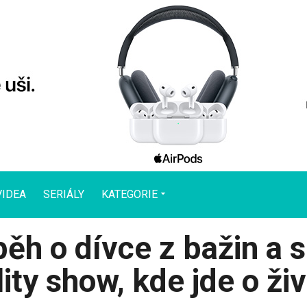
VIDEA
SERIÁLY
KATEGORIE
 MĚSTA
ŽIVOT BUDOUCNOSTI
HRY A ZÁBAV
ěh o dívce z bažin a s
budoucnosti
Enviromentální projekty
Streamovací pl
ka
Letectví a vesmír
PC a konzolové
Twitter
Apple
Microsoft
ity show, kde jde o živ
y a chytrý
Redakční články
Herní novinky
Ostatní
Ostatní