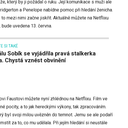
že, který by ji požádal o ruku. Její komunikace s muži ale
 Bridgerton a Penelope nabídne pomoc při hledání ženicha.
m to mezi nimi začne jiskřit. Aktuálně můžete na Netflixu
ak bude uvedena 13. června.
E SI TAKÉ
. Chystá vznést obvinění
i Faustovi můžete nyní zhlédnou na Netflixu. Film ve
é pocity, a to jak hereckými výkony, tak zpracováním.
erý byl svoji milou uvězněn do temnot. Jemu se ale podaří
stít za to, co mu udělala. Při jejím hledání si neustále