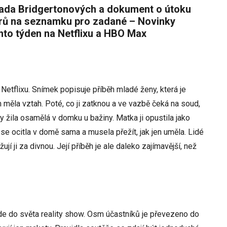
rů na seznamku pro zadané – Novinky
nto týden na Netflixu a HBO Max
 Netflixu. Snímek popisuje příběh mladé ženy, která je
 měla vztah. Poté, co ji zatknou a ve vazbě čeká na soud,
dy žila osamělá v domku u bažiny. Matka ji opustila jako
 se ocitla v domě sama a musela přežít, jak jen uměla. Lidé
žují ji za divnou. Její příběh je ale daleko zajímavější, než
ede do světa reality show. Osm účastníků je převezeno do