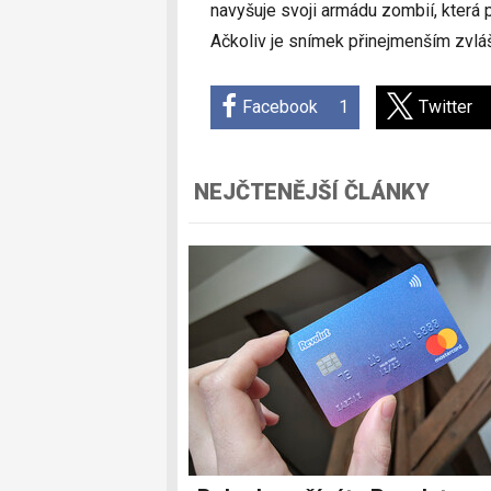
navyšuje svoji armádu zombií, která 
Ačkoliv je snímek přinejmenším zvlá
Facebook
1
Twitter
NEJČTENĚJŠÍ ČLÁNKY