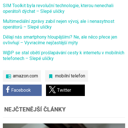
SIM Toolkit byla revoluční technologie, kterou nenechali
operátoři dýchat – Slepé uličky
Multimediální zprávy zabil nejen vývoj, ale i nenasytnost
operátorů – Slepé uličky
Dělají nás smartphony hloupějšími? Ne, ale něco přece jen
ovlivňují – Vyvracíme nejčastější mýty
W@P se stal obětí prošlapávání cesty k internetu v mobilních
telefonech – Slepé uličky
amazon.com
mobilní telefon
Facebook
Twitter
NEJČTENĚJŠÍ ČLÁNKY