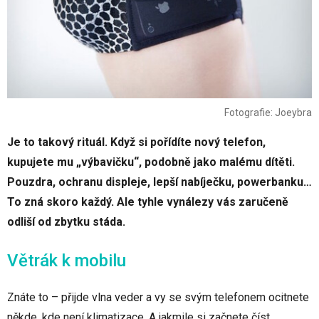
Fotografie: Joeybra
Je to takový rituál. Když si pořídíte nový telefon,
kupujete mu „výbavičku“, podobně jako malému dítěti.
Pouzdra, ochranu displeje, lepší nabíječku, powerbanku…
To zná skoro každý. Ale tyhle vynálezy vás zaručeně
odliší od zbytku stáda.
Větrák k mobilu
Znáte to – přijde vlna veder a vy se svým telefonem ocitnete
někde, kde není klimatizace. A jakmile si začnete číst