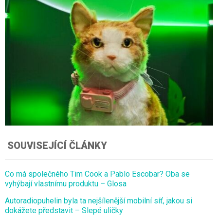
SOUVISEJÍCÍ ČLÁNKY
Co má společného Tim Cook a Pablo Escobar? Oba se
vyhýbají vlastnímu produktu – Glosa
Autoradiopuhelin byla ta nejšílenější mobilní síť, jakou si
dokážete představit – Slepé uličky