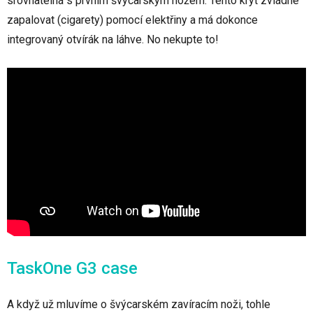
srovnatelná s prvním švýcarským nožem. Tento kryt zvládne
zapalovat (cigarety) pomocí elektřiny a má dokonce
integrovaný otvírák na láhve. No nekupte to!
TaskOne G3 case
A když už mluvíme o švýcarském zavíracím noži, tohle