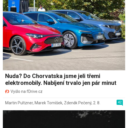
Nuda? Do Chorvatska jsme jeli třemi
elektromobily. Nabíjení trvalo jen pár minut
Vyšlo na fDrive.cz
42
Martin Pultzner
,
Marek Tomíšek
,
Zdeněk Pečený
,
2. 8.