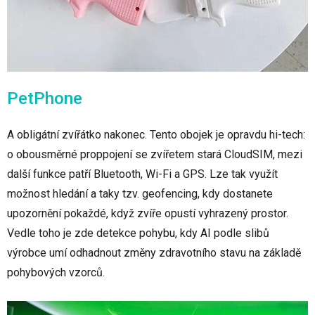
PetPhone
A obligátní zvířátko nakonec. Tento obojek je opravdu hi-tech:
o obousměrné proppojení se zvířetem stará CloudSIM, mezi
další funkce patří Bluetooth, Wi-Fi a GPS. Lze tak využít
možnost hledání a taky tzv. geofencing, kdy dostanete
upozornění pokaždé, když zvíře opustí vyhrazený prostor.
Vedle toho je zde detekce pohybu, kdy AI podle slibů
výrobce umí odhadnout změny zdravotního stavu na základě
pohybových vzorců.