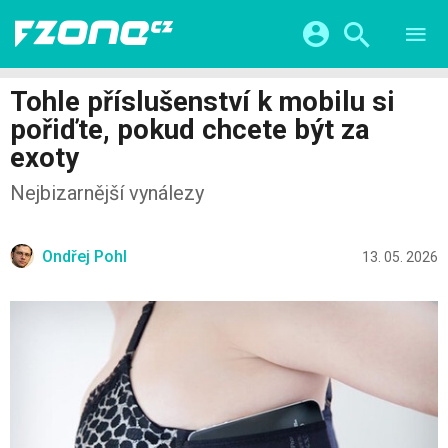
TESTY
CHYTRÁ DOMÁCNOST
Přihlášení a registrace pomocí:
Tohle příslušenství k mobilu si
CHYTRÁ MĚSTA
VIDEA
pořiďte, pokud chcete být za
ŽIVOT BUDOUCNOSTI
Facebook
Google
SERIÁLY
exoty
HRY A ZÁBAVA
KATEGORIE
Twitter
Apple
Microsoft
Nejbizarnější vynálezy
FINTECH
Ondřej Pohl
13. 05. 2026