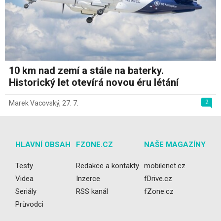
10 km nad zemí a stále na baterky.
Historický let otevírá novou éru létání
2
Marek Vacovský
,
27. 7.
HLAVNÍ OBSAH
FZONE.CZ
NAŠE MAGAZÍNY
Testy
Redakce a kontakty
mobilenet.cz
Videa
Inzerce
fDrive.cz
Seriály
RSS kanál
fZone.cz
Průvodci