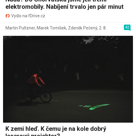
elektromobily. Nabíjení trvalo jen pár minut
Vyšlo na fDrive.cz
42
Martin Pultzner
,
Marek Tomíšek
,
Zdeněk Pečený
,
2. 8.
K zemi hleď. K čemu je na kole dobrý
laserový projektor?