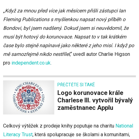
„Když za mnou před více jak měsícem přišli zástupci Ian
Fleming Publications s myšlenkou napsat nový příběh o
Bondovi, byl jsem nadšený. Dokud jsem si neuvědomil, že
musí být hotový do korunovace. Napsat to v tak krátkém
čase bylo stejně napínavé jako některé z jeho misí. I když po
mě samozřejmě nikdo nestřílel
,“ uvedl autor Charlie Higson
pro
independent.co.uk
.
PŘEČTĚTE SI TAKÉ
Logo korunovace krále
Charlese III. vytvořil bývalý
zaměstnanec Applu
Celkový výtěžek z prodeje knihy poputuje na charitu
National
Literacy Trust
, která spolupracuje se školami a komunitami,