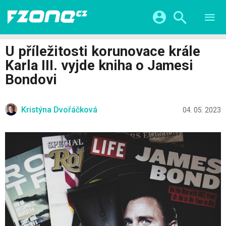
TESTY
CHYTRÁ DOMÁCNOST
Přihlášení a registrace pomocí:
U příležitosti korunovace krále
CHYTRÁ MĚSTA
VIDEA
Karla III. vyjde kniha o Jamesi
ŽIVOT BUDOUCNOSTI
Facebook
Google
SERIÁLY
Bondovi
HRY A ZÁBAVA
KATEGORIE
Twitter
Apple
Microsoft
FINTECH
Kristýna Dvořáčková
04. 05. 2023