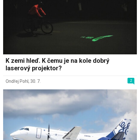
K zemi hleď. K čemu je na kole dobrý
laserový projektor?
2
Ondřej Pohl
,
30. 7.