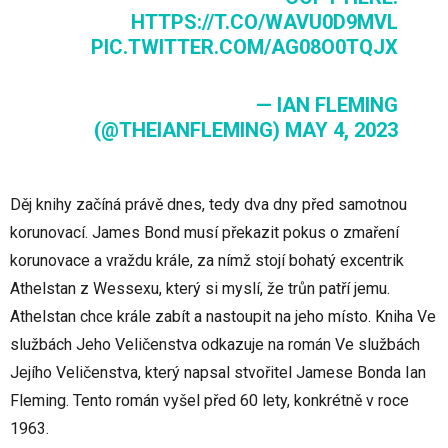
HTTPS://T.CO/WAVU0D9MVL
PIC.TWITTER.COM/AG08O0TQJX
— IAN FLEMING
(@THEIANFLEMING)
MAY 4, 2023
Děj knihy začíná právě dnes, tedy dva dny před samotnou
korunovací. James Bond musí překazit pokus o zmaření
korunovace a vraždu krále, za nímž stojí bohatý excentrik
Athelstan z Wessexu, který si myslí, že trůn patří jemu.
Athelstan chce krále zabít a nastoupit na jeho místo. Kniha Ve
službách Jeho Veličenstva odkazuje na román Ve službách
Jejího Veličenstva, který napsal stvořitel Jamese Bonda Ian
Fleming. Tento román vyšel před 60 lety, konkrétně v roce
1963.