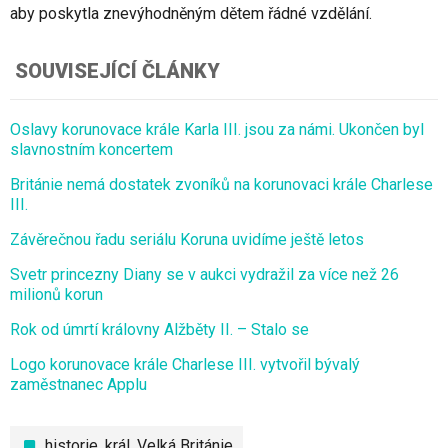
aby poskytla znevýhodněným dětem řádné vzdělání.
SOUVISEJÍCÍ ČLÁNKY
Oslavy korunovace krále Karla III. jsou za námi. Ukončen byl
slavnostním koncertem
Británie nemá dostatek zvoníků na korunovaci krále Charlese
III.
Závěrečnou řadu seriálu Koruna uvidíme ještě letos
Svetr princezny Diany se v aukci vydražil za více než 26
milionů korun
Rok od úmrtí královny Alžběty II. – Stalo se
Logo korunovace krále Charlese III. vytvořil bývalý
zaměstnanec Applu
historie
,
král
,
Velká Británie