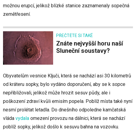
možnou erupcí, jelikož blízké stanice zaznamenaly sopečná
zemětřesení.
PŘEČTĚTE SI TAKÉ
Znáte nejvyšší horu naší
Sluneční soustavy?
Obyvatelům vesnice Ključi, která se nachází asi 30 kilometrů
od kráteru sopky, bylo vydáno doporučení, aby se k sopce
nepřibližovali, jelikož může hrozit sesuv půdy, ale i
poškození zdraví kvůli emisím popela. Poblíž místa také nyní
nesmí prolétat letadla. Do dnešního odpoledne kamčatská
vláda
vydala
omezení provozu na dálnici, která se nachází
poblíž sopky, jelikož došlo k sesuvu bahna na vozovku.