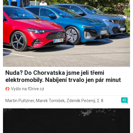
Nuda? Do Chorvatska jsme jeli třemi
elektromobily. Nabíjení trvalo jen pár minut
Vyšlo na fDrive.cz
42
Martin Pultzner
,
Marek Tomíšek
,
Zdeněk Pečený
,
2. 8.