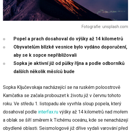
Fotografie: unsplash.com
Popel a prach dosahoval do výšky až 14 kilometrů
Obyvatelům blízké vesnice bylo vydáno doporučení,
aby se k sopce nepřibližovali
Sopka je aktivní již od půlky října a podle odborníků
dalších několik měsíců bude
Sopka Ključevskaja nacházející se na ruském poloostrově
Kamčatka se začala probouzet k životu již v červnu tohoto
roku. Ve středu 1. listopadu ale vyvrhla sloup popela, který
dosahoval podle
interfax.ru
výšky až 14 kilometrů nad mořem
a oblak se šíří směrem k Tichému oceánu, kde se nenacházejí
obydlené oblasti. Seismologové již dříve vydali varování před