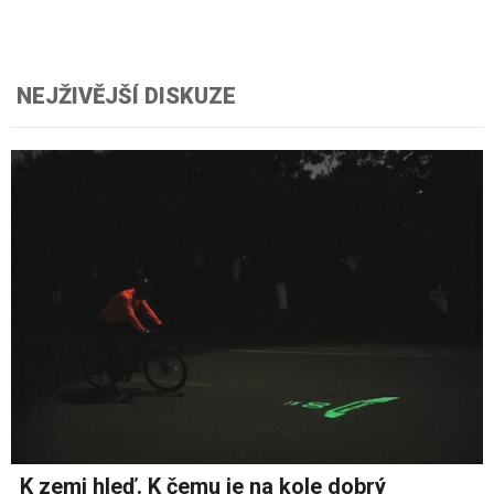
NEJŽIVĚJŠÍ DISKUZE
K zemi hleď. K čemu je na kole dobrý