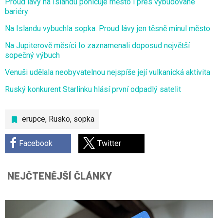
Proud lávy na Islandu pohlcuje město i přes vybudované
bariéry
Na Islandu vybuchla sopka. Proud lávy jen těsně minul město
Na Jupiterově měsíci Io zaznamenali doposud největší
sopečný výbuch
Venuši udělala neobyvatelnou nejspíše její vulkanická aktivita
Ruský konkurent Starlinku hlásí první odpadlý satelit
erupce
,
Rusko
,
sopka
Facebook
Twitter
NEJČTENĚJŠÍ ČLÁNKY