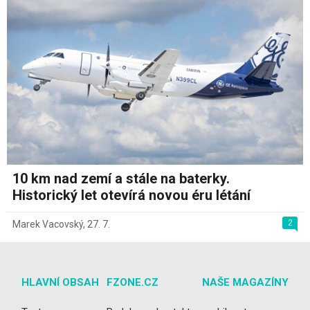
10 km nad zemí a stále na baterky.
Historický let otevírá novou éru létání
2
Marek Vacovský
,
27. 7.
HLAVNÍ OBSAH
FZONE.CZ
NAŠE MAGAZÍNY