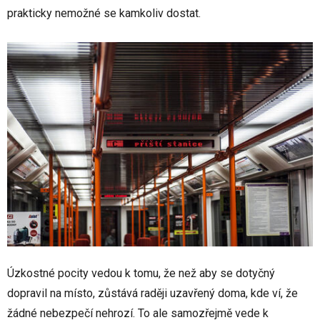
prakticky nemožné se kamkoliv dostat.
Úzkostné pocity vedou k tomu, že než aby se dotyčný
dopravil na místo, zůstává raději uzavřený doma, kde ví, že
žádné nebezpečí nehrozí. To ale samozřejmě vede k