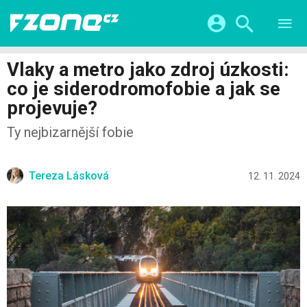
TESTY
CHYTRÁ DOMÁCNOST
Přihlášení a registrace pomocí:
Vlaky a metro jako zdroj úzkosti:
CHYTRÁ MĚSTA
VIDEA
co je siderodromofobie a jak se
ŽIVOT BUDOUCNOSTI
Facebook
Google
SERIÁLY
projevuje?
HRY A ZÁBAVA
KATEGORIE
Twitter
Apple
Microsoft
Ty nejbizarnější fobie
FINTECH
Tereza Lásková
12. 11. 2024