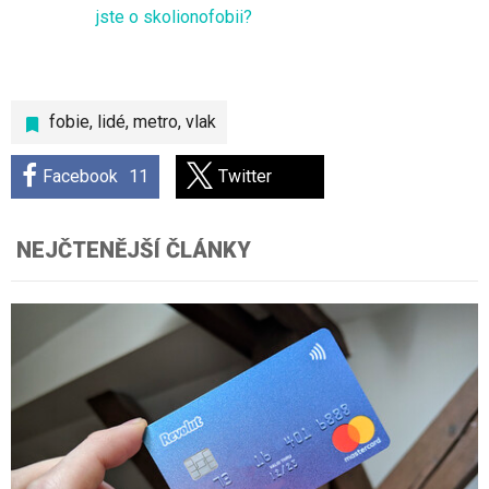
jste o skolionofobii?
fobie
,
lidé
,
metro
,
vlak
Facebook
11
Twitter
NEJČTENĚJŠÍ ČLÁNKY