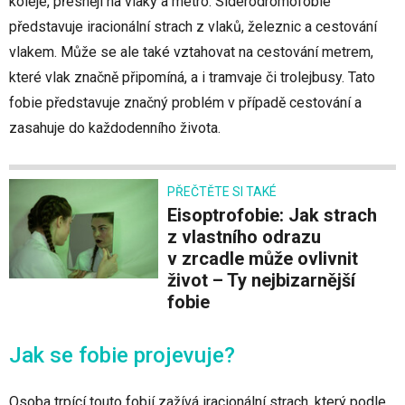
koleje, přesněji na vlaky a metro. Siderodromofobie
představuje iracionální strach z vlaků, železnic a cestování
vlakem. Může se ale také vztahovat na cestování metrem,
které vlak značně připomíná, a i tramvaje či trolejbusy. Tato
fobie představuje značný problém v případě cestování a
zasahuje do každodenního života.
PŘEČTĚTE SI TAKÉ
Eisoptrofobie: Jak strach
z vlastního odrazu
v zrcadle může ovlivnit
život – Ty nejbizarnější
fobie
Jak se fobie projevuje?
Osoba trpící touto fobií zažívá iracionální strach, který podle