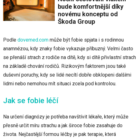
bude komfortnější díky
novému konceptu od
Škoda Group
Podle
dovemed.com
může být fobie spjata i s rodinnou
anamnézou, kdy znaky fobie vykazuje příbuzný. Velmi často
se přenáší strach z rodiče na dítě, kdy si dítě přivlastní strach
na základě chování rodičů. Rizikovým faktorem jsou také
duševní poruchy, kdy se lidé necítí dobře obklopeni dalšími
lidmi nebo nemohou mít situaci zcela pod kontrolou.
Jak se fobie léčí
Na určení diagnózy je potřeba navštívit lékaře, který může
přesně určit míru strachu a jak široce fobie zasahuje do
života. Nejčastější formou léčby je pak terapie, která