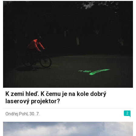
K zemi hleď. K čemu je na kole dobrý
laserový projektor?
2
Ondřej Pohl
,
30. 7.