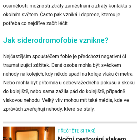
osamělosti, možnosti ztráty zaměstnání a ztráty kontaktu s
okolním světem. Často pak vzniká i deprese, kterou je
potřeba co nejdříve začít léčit.
Jak siderodromofobie vznikne?
Nejčastějším spouštěčem fobie je předchozí negativní či
traumatizující zážitek. Daná osoba mohla být svědkem
nehody na kolejích, kdy někdo upadl na koleje vlaku či metra.
Nebo mohla být přítomna u sebevražedného pokusu a skoku
do kolejiště, nebo sama zažila pád do kolejiště, případně
vlakovou nehodu. Velký vliv mohou mít také média, kde ve
zprávách zveřejňují nehody, které se staly.
PŘEČTĚTE SI TAKÉ
Noční cestování vlakem