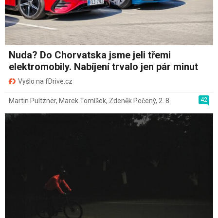
Nuda? Do Chorvatska jsme jeli třemi
elektromobily. Nabíjení trvalo jen pár minut
Vyšlo na fDrive.cz
42
Martin Pultzner
,
Marek Tomíšek
,
Zdeněk Pečený
,
2. 8.