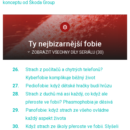
konceptu od Škoda Group
Ty nejbizarnější fobie
ZOBRAZIT VŠECHNY DÍLY SERIÁLU (30)
Strach z počítačů a chytrých telefonů?
Kyberfobie komplikuje běžný život
Pediofobie: když dětské hračky budí hrůzu
Strach z duchů má asi každý, co když ale
přeroste ve fobii? Phasmophobia je děsivá
Panofobie: když strach ze všeho ovládne
každý aspekt života
Když strach ze školy přeroste ve fobii. Slyšeli