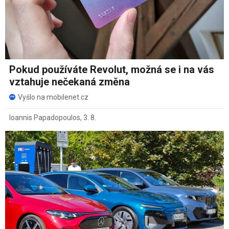
Pokud používáte Revolut, možná se i na vás
vztahuje nečekaná změna
Vyšlo na mobilenet.cz
Ioannis Papadopoulos
,
3. 8.