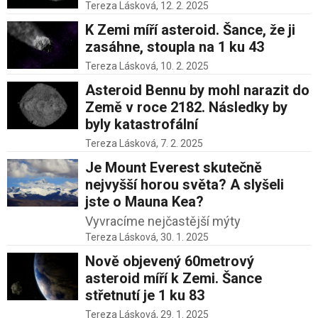
Tereza Lásková,
12. 2. 2025
K Zemi míří asteroid. Šance, že ji
zasáhne, stoupla na 1 ku 43
Tereza Lásková,
10. 2. 2025
Asteroid Bennu by mohl narazit do
Země v roce 2182. Následky by
byly katastrofální
Tereza Lásková,
7. 2. 2025
Je Mount Everest skutečně
nejvyšší horou světa? A slyšeli
jste o Mauna Kea?
Vyvracíme nejčastější mýty
Tereza Lásková,
30. 1. 2025
Nově objevený 60metrový
asteroid míří k Zemi. Šance
střetnutí je 1 ku 83
Tereza Lásková,
29. 1. 2025