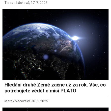
Tereza Lásková
,
17. 7. 2025
Hledání druhé Země začne už za rok. Vše, co
potřebujete vědět o misi PLATO
Marek Vacovský
,
30. 6. 2025