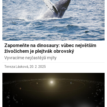
Zapomeňte na dinosaury: vůbec největším
živočichem je plejtvák obrovský
Vyvracíme nejčastější mýty
Tereza Lásková
,
20. 2. 2025