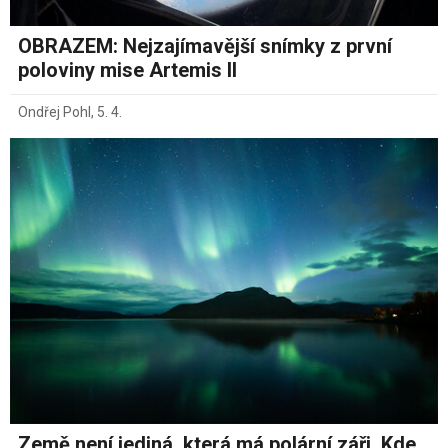
OBRAZEM: Nejzajímavější snímky z první
poloviny mise Artemis II
Ondřej Pohl
,
5. 4.
Země není jediná, která má polární záři. Kde