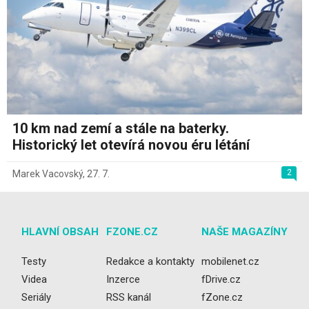
10 km nad zemí a stále na baterky.
Historický let otevírá novou éru létání
2
Marek Vacovský
,
27. 7.
HLAVNÍ OBSAH
FZONE.CZ
NAŠE MAGAZÍNY
Testy
Redakce a kontakty
mobilenet.cz
Videa
Inzerce
fDrive.cz
Seriály
RSS kanál
fZone.cz