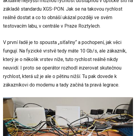
aktuálně nejvyšší možnou rychlost dostupnou v optické síti na
základě standardu XGS-PON. Jak se na takovou rychlost
reálně dostat a co to obnáší ukázal později ve svém
testovacím labu, v centrále v Praze Roztylech.
V první řadě je to spousta „síťařiny“ a pochopení, jak věci
fungují. Na fyzické vrstvě tedy máte 10 Gb/s, ale zákazník,
který je o několik vrstev níže, tuto rychlost reálně nikdy
neuvidí. I proto se operátor rozhodl inzerovat skutečnou
rychlost, která už je ale o pětinu nižší. Tu pak dovede k
zákazníkovi do modemu a tady začíná ta pravá legrace.