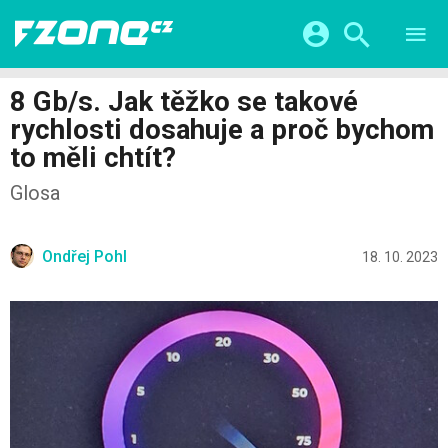
TESTY
CHYTRÁ DOMÁCNOST
Přihlášení a registrace pomocí:
8 Gb/s. Jak těžko se takové
CHYTRÁ MĚSTA
VIDEA
rychlosti dosahuje a proč bychom
ŽIVOT BUDOUCNOSTI
Facebook
Google
SERIÁLY
to měli chtít?
HRY A ZÁBAVA
KATEGORIE
Twitter
Apple
Microsoft
Glosa
FINTECH
Ondřej Pohl
18. 10. 2023