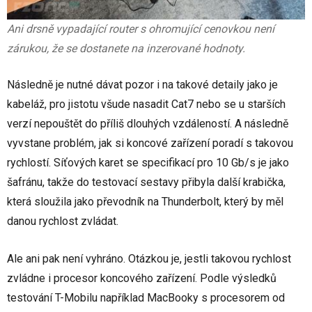
Ani drsně vypadající router s ohromující cenovkou není
zárukou, že se dostanete na inzerované hodnoty.
Následně je nutné dávat pozor i na takové detaily jako je
kabeláž, pro jistotu všude nasadit Cat7 nebo se u starších
verzí nepouštět do příliš dlouhých vzdáleností. A následně
vyvstane problém, jak si koncové zařízení poradí s takovou
rychlostí. Síťových karet se specifikací pro 10 Gb/s je jako
šafránu, takže do testovací sestavy přibyla další krabička,
která sloužila jako převodník na Thunderbolt, který by měl
danou rychlost zvládat.
Ale ani pak není vyhráno. Otázkou je, jestli takovou rychlost
zvládne i procesor koncového zařízení. Podle výsledků
testování T-Mobilu například MacBooky s procesorem od