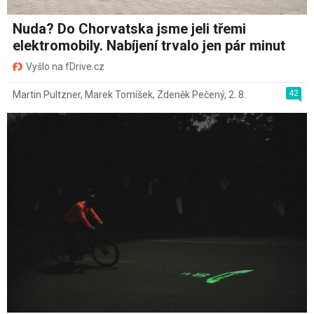
Nuda? Do Chorvatska jsme jeli třemi
elektromobily. Nabíjení trvalo jen pár minut
Vyšlo na fDrive.cz
42
Martin Pultzner
,
Marek Tomíšek
,
Zdeněk Pečený
,
2. 8.