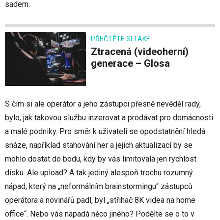
sadem.
PŘEČTĚTE SI TAKÉ
Ztracená (videoherní)
generace – Glosa
S čím si ale operátor a jeho zástupci přesně nevěděl rady,
bylo, jak takovou službu inzerovat a prodávat pro domácnosti
a malé podniky. Pro směr k uživateli se opodstatnění hledá
snáze, například stahování her a jejich aktualizací by se
mohlo dostat do bodu, kdy by vás limitovala jen rychlost
disku. Ale upload? A tak jediný alespoň trochu rozumný
nápad, který na „neformálním brainstormingu“ zástupců
operátora a novinářů padl, byl „střihač 8K videa na home
office“. Nebo vás napadá něco jiného? Podělte se o to v