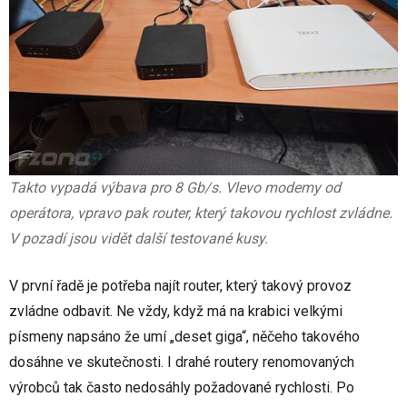
Takto vypadá výbava pro 8 Gb/s. Vlevo modemy od
operátora, vpravo pak router, který takovou rychlost zvládne.
V pozadí jsou vidět další testované kusy.
V první řadě je potřeba najít router, který takový provoz
zvládne odbavit. Ne vždy, když má na krabici velkými
písmeny napsáno že umí „deset giga“, něčeho takového
dosáhne ve skutečnosti. I drahé routery renomovaných
výrobců tak často nedosáhly požadované rychlosti. Po