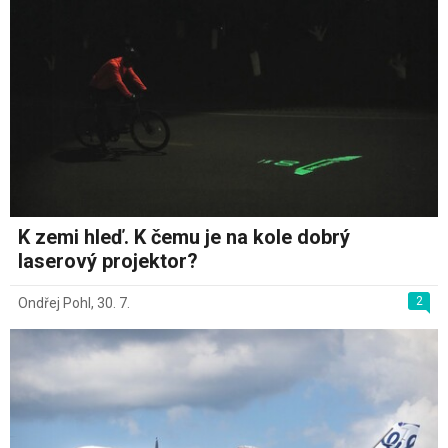
K zemi hleď. K čemu je na kole dobrý
laserový projektor?
2
Ondřej Pohl
,
30. 7.