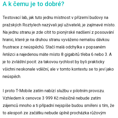
A k čemu je to dobré?
Testovací lab, jak tuto jednu místnost v přízemí budovy na
pražských Roztylech nazývali její uživatelé, je zajímavé místo.
Na jednu stranu je zde cítit to pionýrské nadšení z posouvání
hranic, které je na druhou stranu vyváženo nemalou dávkou
frustrace z neúspěchů. Stačí malá odchylka v popsaném
řetězci a najedenou máte místo 8 gigabitů třeba 6 nebo 3. A
je to zvláštní pocit: za takovou rychlost by byli prakticky
všichni neskonale vděční, ale v tomto kontextu se to jeví jako
neúspěch.
I proto T-Mobile zatím nabízí službu v pilotním provozu.
Vzhledem k cenovce 3 999 Kč měsíčně nebude zatím
zájemců mnoho a ti případní nejspíše budou smířeni s tím, že
to alespoň ze začátku nebude úplně procházka růžovým