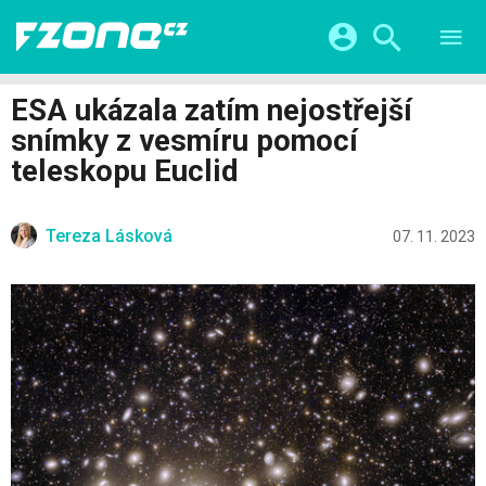
TESTY
CHYTRÁ DOMÁCNOST
Přihlášení a registrace pomocí:
ESA ukázala zatím nejostřejší
CHYTRÁ MĚSTA
VIDEA
snímky z vesmíru pomocí
ŽIVOT BUDOUCNOSTI
Facebook
Google
SERIÁLY
teleskopu Euclid
HRY A ZÁBAVA
KATEGORIE
Twitter
Apple
Microsoft
FINTECH
Tereza Lásková
07. 11. 2023