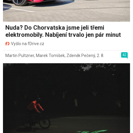
Nuda? Do Chorvatska jsme jeli třemi
elektromobily. Nabíjení trvalo jen pár minut
Vyšlo na fDrive.cz
42
Martin Pultzner
,
Marek Tomíšek
,
Zdeněk Pečený
,
2. 8.