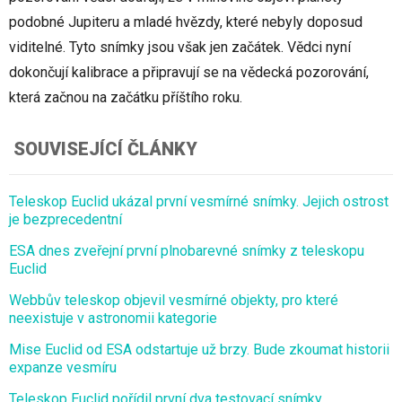
podobné Jupiteru a mladé hvězdy, které nebyly doposud
viditelné. Tyto snímky jsou však jen začátek. Vědci nyní
dokončují kalibrace a připravují se na vědecká pozorování,
která začnou na začátku příštího roku.
SOUVISEJÍCÍ ČLÁNKY
Teleskop Euclid ukázal první vesmírné snímky. Jejich ostrost
je bezprecedentní
ESA dnes zveřejní první plnobarevné snímky z teleskopu
Euclid
Webbův teleskop objevil vesmírné objekty, pro které
neexistuje v astronomii kategorie
Mise Euclid od ESA odstartuje už brzy. Bude zkoumat historii
expanze vesmíru
Teleskop Euclid pořídil první dva testovací snímky