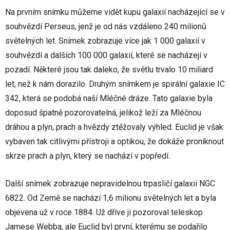
Na prvním snímku můžeme vidět kupu galaxií nacházející se v
souhvězdí Perseus, jenž je od nás vzdáleno 240 milionů
světelných let. Snímek zobrazuje více jak 1 000 galaxií v
souhvězdí a dalších 100 000 galaxií, které se nacházejí v
pozadí. Některé jsou tak daleko, že světlu trvalo 10 miliard
let, než k nám dorazilo. Druhým snímkem je spirální galaxie IC
342, která se podobá naší Mléčné dráze. Tato galaxie byla
doposud špatně pozorovatelná, jelikož leží za Mléčnou
dráhou a plyn, prach a hvězdy ztěžovaly výhled. Euclid je však
vybaven tak citlivými přístroji a optikou, že dokáže proniknout
skrze prach a plyn, který se nachází v popředí.
Další snímek zobrazuje nepravidelnou trpasličí galaxii NGC
6822. Od Země se nachází 1,6 milionu světelných let a byla
objevena už v roce 1884. Už dříve ji pozoroval teleskop
Jamese Webba, ale Euclid byl první, kterému se podařilo