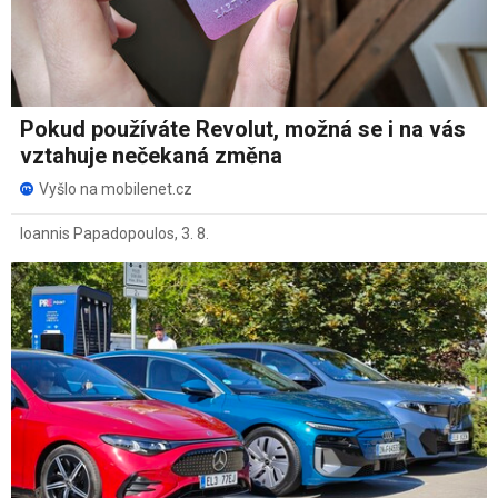
Pokud používáte Revolut, možná se i na vás
vztahuje nečekaná změna
Vyšlo na mobilenet.cz
Ioannis Papadopoulos
,
3. 8.