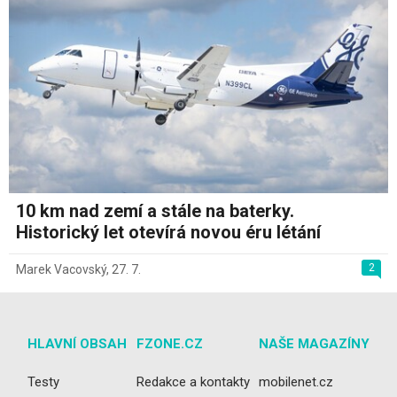
10 km nad zemí a stále na baterky.
Historický let otevírá novou éru létání
2
Marek Vacovský
,
27. 7.
HLAVNÍ OBSAH
FZONE.CZ
NAŠE MAGAZÍNY
Testy
Redakce a kontakty
mobilenet.cz