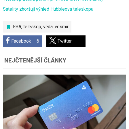
Satelity zhoršují výhled Hubbleova teleskopu
ESA
,
teleskop
,
věda
,
vesmír
Facebook
6
Twitter
NEJČTENĚJŠÍ ČLÁNKY