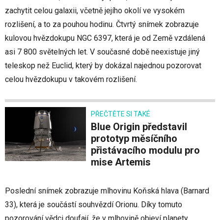
zachytit celou galaxii, včetně jejího okolí ve vysokém
rozlišení, a to za pouhou hodinu. Čtvrtý snímek zobrazuje
kulovou hvězdokupu NGC 6397, která je od Země vzdálená
asi 7 800 světelných let. V současné době neexistuje jiný
teleskop než Euclid, který by dokázal najednou pozorovat
celou hvězdokupu v takovém rozlišení.
PŘEČTĚTE SI TAKÉ
Blue Origin představil
prototyp měsíčního
přistávacího modulu pro
mise Artemis
Poslední snímek zobrazuje mlhovinu Koňská hlava (Barnard
33), která je součástí souhvězdí Orionu. Díky tomuto
pozorování vědci doufají, že v mlhovině objeví planety