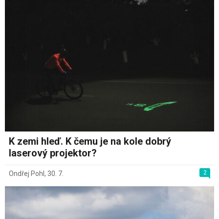
K zemi hleď. K čemu je na kole dobrý
laserový projektor?
2
Ondřej Pohl
,
30. 7.