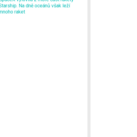
Starship. Na dně oceánů však leží
mnoho raket