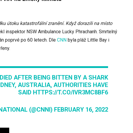
ku útoku katastrofální zranění. Když dorazili na místo
řekl inspektor NSW Ambulance Lucky Phrachanh. Smrtelný
án poprvé po 60 letech. Dle
CNN
byla pláž Little Bay i
řeny.
DIED AFTER BEING BITTEN BY A SHARK
YDNEY, AUSTRALIA, AUTHORITIES HAVE
SAID
HTTPS://T.CO/IVR3MC8BF6
NATIONAL (@CNNI)
FEBRUARY 16, 2022