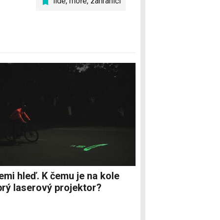
lidé
,
moře
,
zahraničí
emi hleď. K čemu je na kole
rý laserový projektor?