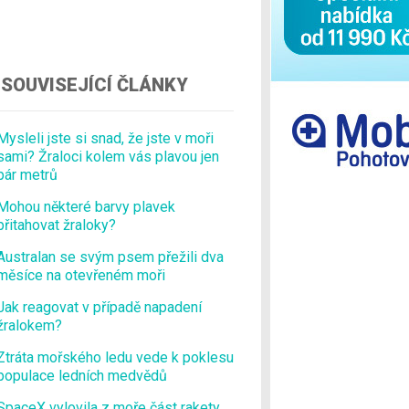
Ostatní
SOUVISEJÍCÍ ČLÁNKY
Mysleli jste si snad, že jste v moři
sami? Žraloci kolem vás plavou jen
pár metrů
Mohou některé barvy plavek
přitahovat žraloky?
Australan se svým psem přežili dva
měsíce na otevřeném moři
Jak reagovat v případě napadení
žralokem?
Ztráta mořského ledu vede k poklesu
populace ledních medvědů
SpaceX vylovila z moře část rakety