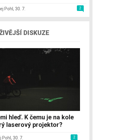
2
ej Pohl
,
30. 7.
ŽIVĚJŠÍ DISKUZE
mi hleď. K čemu je na kole
rý laserový projektor?
2
j Pohl
,
30. 7.