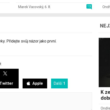
13
Marek Vacovský
,
6. 8.
Ondř
NEJ
y. Přidejte svůj názor jako první.
t:
Twitter
Apple
Další
1
K ze
dob
Ondře