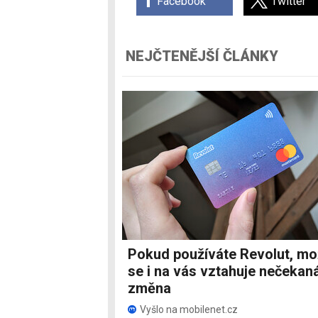
Facebook
Twitter
NEJČTENĚJŠÍ ČLÁNKY
Pokud používáte Revolut, m
se i na vás vztahuje nečekan
změna
Vyšlo na mobilenet.cz