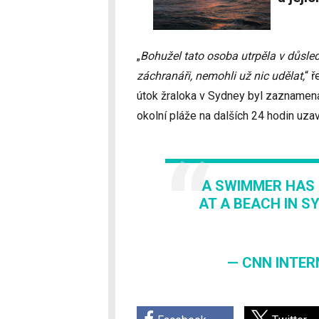
„
Bohužel tato osoba utrpěla v důsled
záchranáři, nemohli už nic udělat,
“ 
útok žraloka v Sydney byl zaznamen
okolní pláže na dalších 24 hodin uzav
A SWIMMER HAS 
AT A BEACH IN S
— CNN INTER