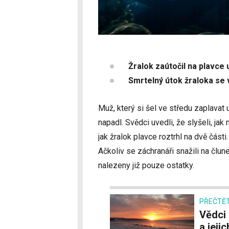
Žralok zaútočil na plavce u
Smrtelný útok žraloka se 
Muž, který si šel ve středu zaplavat 
napadl. Svědci uvedli, že slyšeli, jak
jak žralok plavce roztrhl na dvě části
Ačkoliv se záchranáři snažili na člune
nalezeny již pouze ostatky.
PŘEČTĚT
Vědci zkoumají škodlivé organismy v oceánech
a jeji