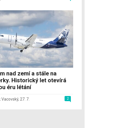
m nad zemí a stále na
rky. Historický let otevírá
u éru létání
2
 Vacovský
,
27. 7.