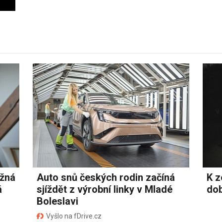
ožná
Auto snů českých rodin začíná
K z
á
sjíždět z výrobní linky v Mladé
dob
Boleslavi
Vyšlo na fDrive.cz