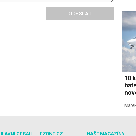
ODESLAT
10 k
bate
novo
Marek
HLAVNÍ OBSAH
FZONE.CZ
NAŠE MAGAZÍNY