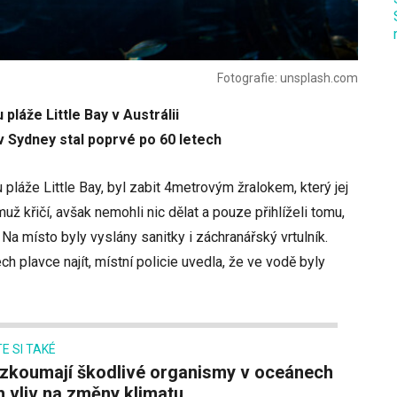
Fotografie: unsplash.com
 pláže Little Bay v Austrálii
v Sydney stal poprvé po 60 letech
u pláže Little Bay, byl zabit 4metrovým žralokem, který jej
 muž křičí, avšak nemohli nic dělat a pouze přihlíželi tomu,
. Na místo byly vyslány sanitky i záchranářský vrtulník.
ch plavce najít, místní policie uvedla, že ve vodě byly
E SI TAKÉ
ch vliv na změny klimatu