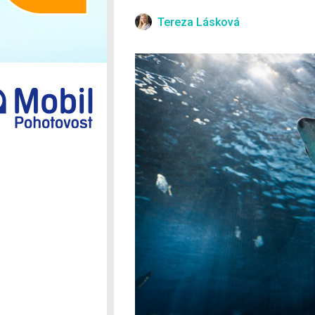
Ostatní
Tereza Lásková