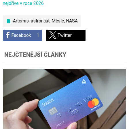
nejdříve v roce 2026
Artemis
,
astronaut
,
Měsíc
,
NASA
Facebook
1
Twitter
NEJČTENĚJŠÍ ČLÁNKY