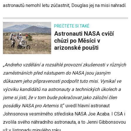
astronautů nemohl letu zúčastnit, Douglas jej na misi nahradí.
PŘEČTĚTE SI TAKÉ
Astronauti NASA cvičí
chůzi po Měsíci v
arizonské poušti
„
Andreho vzdělání a rozsáhlé provozní zkušenosti v různých
zaměstnáních před nástupem do NASA jsou jasným
důkazem jeho připravenosti podpořit tuto misi. Vynikal ve
výcviku kandidátů na astronauty a technických úkolech a
jsme si jisti, že v tom bude pokračovat jako záložní člen
posádky NASA pro Artemis II,
“ uvedl hlavní astronaut
Johnsonova vesmírného střediska NASA Joe Acaba. I CSA i
zvolila svého náhradního astronauta, a to Jenni Gibbonsovou
už v listopadu minulého roku.