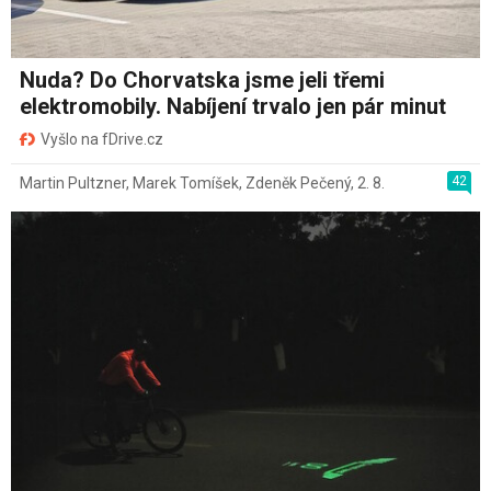
Nuda? Do Chorvatska jsme jeli třemi
elektromobily. Nabíjení trvalo jen pár minut
Vyšlo na fDrive.cz
42
Martin Pultzner
,
Marek Tomíšek
,
Zdeněk Pečený
,
2. 8.