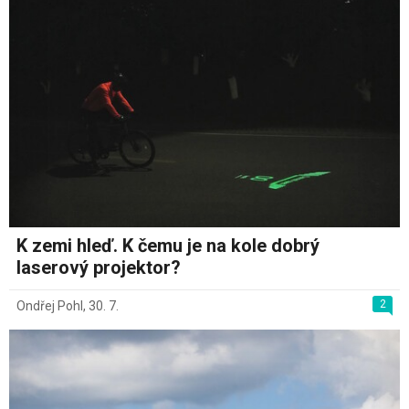
K zemi hleď. K čemu je na kole dobrý
laserový projektor?
2
Ondřej Pohl
,
30. 7.