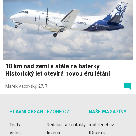
10 km nad zemí a stále na baterky.
Historický let otevírá novou éru létání
2
Marek Vacovský
,
27. 7.
HLAVNÍ OBSAH
FZONE.CZ
NAŠE MAGAZÍNY
Testy
Redakce a kontakty
mobilenet.cz
Videa
Inzerce
fDrive.cz