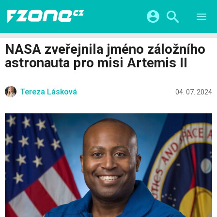
TESTY
CHYTRÁ DOMÁCNOST
Přihlášení a registrace pomocí:
NASA zveřejnila jméno záložního
CHYTRÁ MĚSTA
VIDEA
astronauta pro misi Artemis II
ŽIVOT BUDOUCNOSTI
Facebook
Google
SERIÁLY
HRY A ZÁBAVA
KATEGORIE
Tereza Lásková
Twitter
Apple
Microsoft
04. 07. 2024
FINTECH