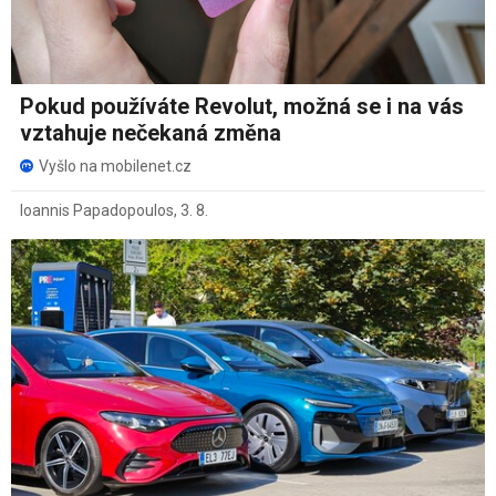
Pokud používáte Revolut, možná se i na vás
vztahuje nečekaná změna
Vyšlo na mobilenet.cz
Ioannis Papadopoulos
,
3. 8.