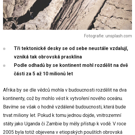
Fotografie: unsplash.com
Tři tektonické desky se od sebe neustále vzdalují,
vzniká tak obrovská prasklina
Podle odhadů by se kontinent mohl rozdělit na dvě
části za 5 až 10 milionů let
Afrika by se dle vědců mohla v budoucnosti rozdělit na dva
kontinenty, což by mohlo vést k vytvoření nového oceánu.
Bavíme se však o hodně vzdálené budoucnosti, která bude
trvat miliony let. Pokud k tomu jednou dojde, vnitrozemní
státy jako Uganda či Zambie by měly přístup k vodě. V roce
2005 byla totiž objevena v etiopských pouštích obrovská