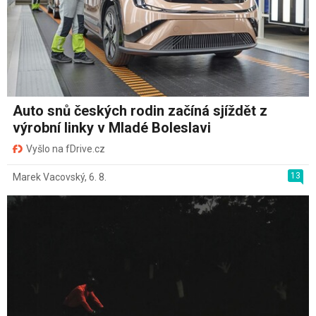
Auto snů českých rodin začíná sjíždět z
výrobní linky v Mladé Boleslavi
Vyšlo na fDrive.cz
13
Marek Vacovský
,
6. 8.