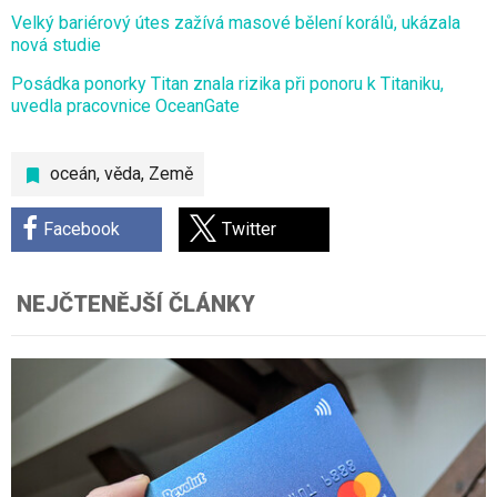
Velký bariérový útes zažívá masové bělení korálů, ukázala
nová studie
Posádka ponorky Titan znala rizika při ponoru k Titaniku,
uvedla pracovnice OceanGate
oceán
,
věda
,
Země
Facebook
Twitter
NEJČTENĚJŠÍ ČLÁNKY