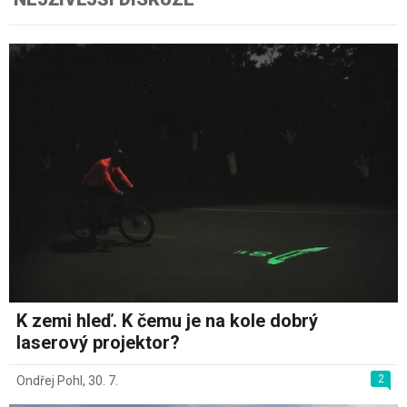
K zemi hleď. K čemu je na kole dobrý
laserový projektor?
2
Ondřej Pohl
,
30. 7.