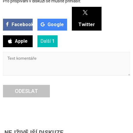
Pro přispívaní v diskuzi se musíte přihlásit:
Facebook
Google
Twitter
Apple
Další
1
ODESLAT
NEJŽIVĚJŠÍ DISKUZE