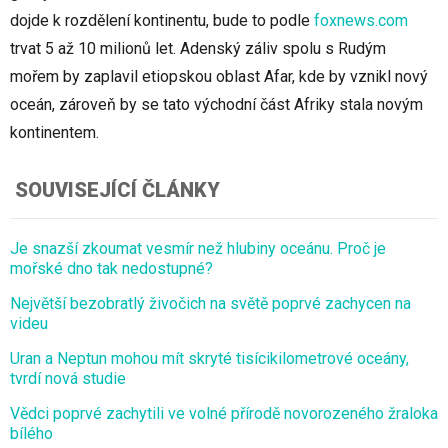
dojde k rozdělení kontinentu, bude to podle
foxnews.com
trvat 5 až 10 milionů let. Adenský záliv spolu s Rudým
mořem by zaplavil etiopskou oblast Afar, kde by vznikl nový
oceán, zároveň by se tato východní část Afriky stala novým
kontinentem.
SOUVISEJÍCÍ ČLÁNKY
Je snazší zkoumat vesmír než hlubiny oceánu. Proč je
mořské dno tak nedostupné?
Největší bezobratlý živočich na světě poprvé zachycen na
videu
Uran a Neptun mohou mít skryté tisícikilometrové oceány,
tvrdí nová studie
Vědci poprvé zachytili ve volné přírodě novorozeného žraloka
bílého