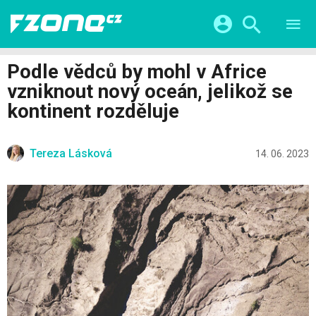
TESTY
CHYTRÁ DOMÁCNOST
Přihlášení a registrace pomocí:
Podle vědců by mohl v Africe
CHYTRÁ MĚSTA
VIDEA
vzniknout nový oceán, jelikož se
ŽIVOT BUDOUCNOSTI
Facebook
Google
SERIÁLY
kontinent rozděluje
HRY A ZÁBAVA
KATEGORIE
Twitter
Apple
Microsoft
FINTECH
Tereza Lásková
14. 06. 2023