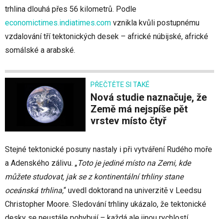
trhlina dlouhá přes 56 kilometrů. Podle
economictimes.indiatimes.com
vznikla kvůli postupnému
vzdalování tří tektonických desek – africké núbijské, africké
somálské a arabské.
PŘEČTĚTE SI TAKÉ
Nová studie naznačuje, že
Země má nejspíše pět
vrstev místo čtyř
Stejné tektonické posuny nastaly i při vytváření Rudého moře
a Adenského zálivu. „
Toto je jediné místo na Zemi, kde
můžete studovat, jak se z kontinentální trhliny stane
oceánská trhlina,
“ uvedl doktorand na univerzitě v Leedsu
Christopher Moore. Sledování trhliny ukázalo, že tektonické
desky se neustále pohybují – každá ale jinou rychlostí.