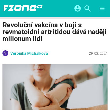
TESTY
CHYTRÁ DOMÁCNOST
Přihlášení a registrace pomocí:
Revoluční vakcína v boji s
CHYTRÁ MĚSTA
VIDEA
revmatoidní artritidou dává naději
ŽIVOT BUDOUCNOSTI
Facebook
Google
SERIÁLY
milionům lidí
HRY A ZÁBAVA
KATEGORIE
Twitter
Apple
Microsoft
FINTECH
Veronika Michálková
29. 02. 2024