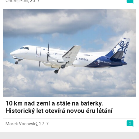
2
Ondřej Pohl
,
30. 7.
10 km nad zemí a stále na baterky.
Historický let otevírá novou éru létání
2
Marek Vacovský
,
27. 7.