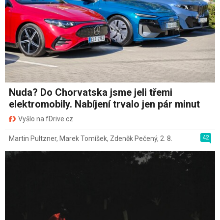
Nuda? Do Chorvatska jsme jeli třemi
elektromobily. Nabíjení trvalo jen pár minut
Vyšlo na fDrive.cz
42
Martin Pultzner
,
Marek Tomíšek
,
Zdeněk Pečený
,
2. 8.