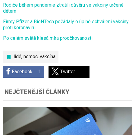
Rodiče během pandemie ztratili důvěru ve vakcíny určené
dětem
Firmy Pfizer a BioNTech požádaly o úplné schválení vakcíny
proti koronaviru
Po celém světě klesá míra proočkovanosti
lidé
,
nemoc
,
vakcína
Facebook
1
Twitter
NEJČTENĚJŠÍ ČLÁNKY