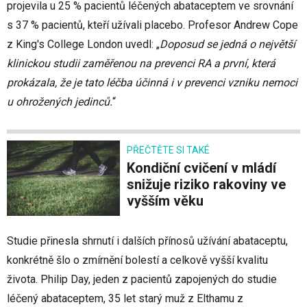
projevila u 25 % pacientů léčených abataceptem ve srovnání
s 37 % pacientů, kteří užívali placebo. Profesor Andrew Cope
z King's College London uvedl: „
Doposud se jedná o největší
klinickou studii zaměřenou na prevenci RA a první, která
prokázala, že je tato léčba účinná i v prevenci vzniku nemoci
u ohrožených jedinců.
“
PŘEČTĚTE SI TAKÉ
Kondiční cvičení v mládí
snižuje riziko rakoviny ve
vyšším věku
Studie přinesla shrnutí i dalších přínosů užívání abataceptu,
konkrétně šlo o zmírnění bolestí a celkově vyšší kvalitu
života. Philip Day, jeden z pacientů zapojených do studie
léčený abataceptem, 35 let starý muž z Elthamu z