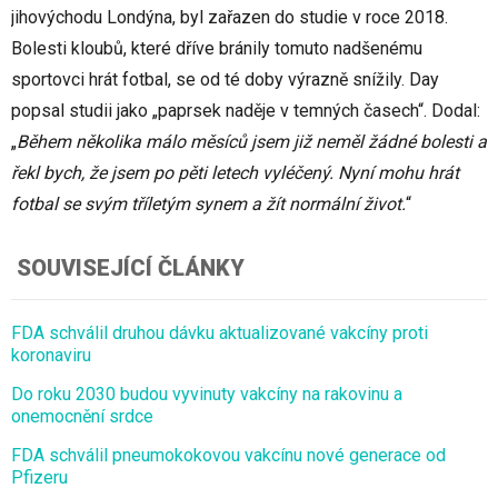
jihovýchodu Londýna, byl zařazen do studie v roce 2018.
Bolesti kloubů, které dříve bránily tomuto nadšenému
sportovci hrát fotbal, se od té doby výrazně snížily. Day
popsal studii jako „paprsek naděje v temných časech“. Dodal:
„
Během několika málo měsíců jsem již neměl žádné bolesti a
řekl bych, že jsem po pěti letech vyléčený. Nyní mohu hrát
fotbal se svým tříletým synem a žít normální život.
“
SOUVISEJÍCÍ ČLÁNKY
FDA schválil druhou dávku aktualizované vakcíny proti
koronaviru
Do roku 2030 budou vyvinuty vakcíny na rakovinu a
onemocnění srdce
FDA schválil pneumokokovou vakcínu nové generace od
Pfizeru