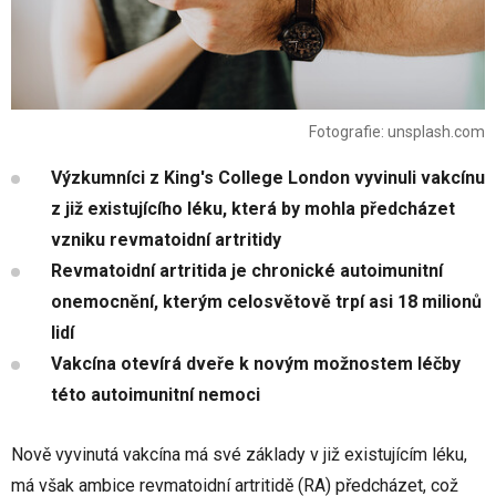
Fotografie: unsplash.com
Výzkumníci z King's College London vyvinuli vakcínu
z již existujícího léku, která by mohla předcházet
vzniku revmatoidní artritidy
Revmatoidní artritida je chronické autoimunitní
onemocnění, kterým celosvětově trpí asi 18 milionů
lidí
Vakcína otevírá dveře k novým možnostem léčby
této autoimunitní nemoci
Nově vyvinutá vakcína má své základy v již existujícím léku,
má však ambice revmatoidní artritidě (RA) předcházet, což