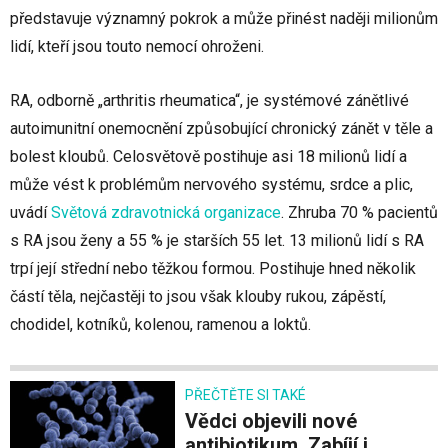
představuje významný pokrok a může přinést naději milionům
lidí, kteří jsou touto nemocí ohroženi.
RA, odborně „arthritis rheumatica“, je systémové zánětlivé
autoimunitní onemocnění způsobující chronický zánět v těle a
bolest kloubů. Celosvětově postihuje asi 18 milionů lidí a
může vést k problémům nervového systému, srdce a plic,
uvádí
Světová zdravotnická organizace
. Zhruba 70 % pacientů
s RA jsou ženy a 55 % je starších 55 let. 13 milionů lidí s RA
trpí její střední nebo těžkou formou. Postihuje hned několik
částí těla, nejčastěji to jsou však klouby rukou, zápěstí,
chodidel, kotníků, kolenou, ramenou a loktů.
PŘEČTĚTE SI TAKÉ
Vědci objevili nové
antibiotikum. Zabíjí i