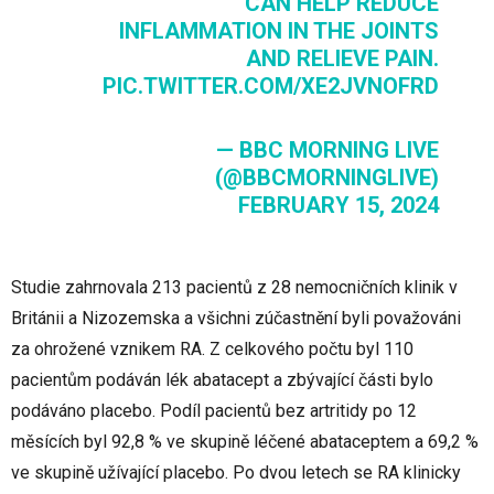
CAN HELP REDUCE
INFLAMMATION IN THE JOINTS
AND RELIEVE PAIN.
PIC.TWITTER.COM/XE2JVNOFRD
— BBC MORNING LIVE
(@BBCMORNINGLIVE)
FEBRUARY 15, 2024
Studie zahrnovala 213 pacientů z 28 nemocničních klinik v
Británii a Nizozemska a všichni zúčastnění byli považováni
za ohrožené vznikem RA. Z celkového počtu byl 110
pacientům podáván lék abatacept a zbývající části bylo
podáváno placebo. Podíl pacientů bez artritidy po 12
měsících byl 92,8 % ve skupině léčené abataceptem a 69,2 %
ve skupině užívající placebo. Po dvou letech se RA klinicky