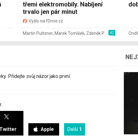
á
třemi elektromobily. Nabíjení
dob
trvalo jen pár minut
Vyšlo na fDrive.cz
42
Martin Pultzner
,
Marek Tomíšek
,
Zdeněk Pečený
,
2. 8.
Ondř
NEJ
y. Přidejte svůj názor jako první.
t:
Twitter
Apple
Další
1