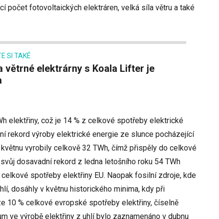
počet fotovoltaických elektráren, velká síla větru a také
E SI TAKÉ
a
h elektřiny, což je 14 % z celkové spotřeby elektrické
í rekord výroby elektrické energie ze slunce pocházející
 květnu vyrobily celkově 32 TWh, čímž přispěly do celkové
svůj dosavadní rekord z ledna letošního roku 54 TWh
 celkové spotřeby elektřiny EU. Naopak fosilní zdroje, kde
hlí, dosáhly v květnu historického minima, kdy při
ze 10 % celkové evropské spotřeby elektřiny, číselně
m ve výrobě elektřiny z uhlí bylo zaznamenáno v dubnu