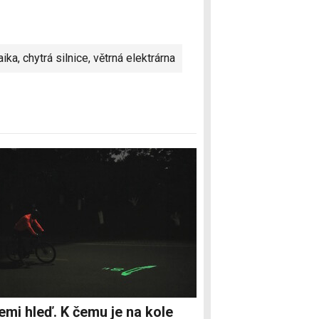
aika
,
chytrá silnice
,
větrná elektrárna
emi hleď. K čemu je na kole