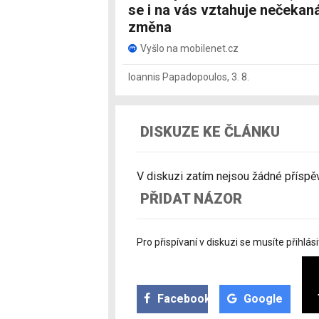
se i na vás vztahuje nečekan
změna
Vyšlo na mobilenet.cz
Ioannis Papadopoulos
,
3. 8.
DISKUZE KE ČLÁNKU
V diskuzi zatím nejsou žádné příspěvk
PŘIDAT NÁZOR
Pro přispívaní v diskuzi se musíte přihlási
Facebook
Google