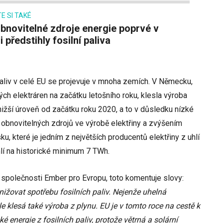
E SI TAKÉ
i předstihly fosilní paliva
paliv v celé EU se projevuje v mnoha zemích. V Německu,
ch elektráren na začátku letošního roku, klesla výroba
jnižší úroveň od začátku roku 2020, a to v důsledku nízké
 obnovitelných zdrojů ve výrobě elektřiny a zvýšením
ku, které je jedním z největších producentů elektřiny z uhlí
hlí na historické minimum 7 TWh.
společnosti Ember pro Evropu, toto komentuje slovy:
nižovat spotřebu fosilních paliv. Nejenže uhelná
 klesá také výroba z plynu. EU je v tomto roce na cestě k
 energie z fosilních paliv, protože větrná a solární