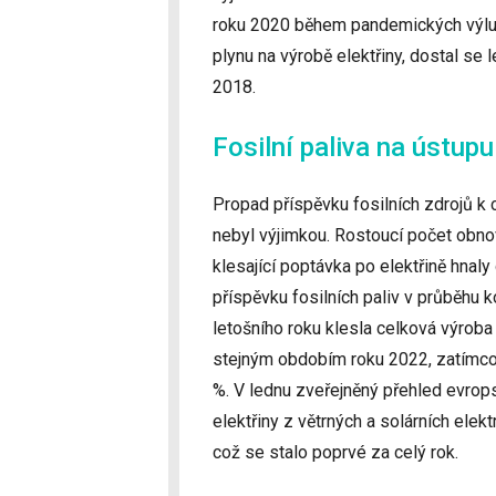
roku 2020 během pandemických výluk
plynu na výrobě elektřiny, dostal se
2018.
Fosilní paliva na ústupu
Propad příspěvku fosilních zdrojů 
nebyl výjimkou. Rostoucí počet obnov
klesající poptávka po elektřině hnaly
příspěvku fosilních paliv v průběhu 
letošního roku klesla celková výroba 
stejným obdobím roku 2022, zatímco v
%. V lednu zveřejněný přehled evrops
elektřiny z větrných a solárních elek
což se stalo poprvé za celý rok.