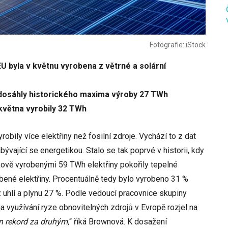
Fotografie: iStock
EU byla v květnu vyrobena z větrné a solární
 dosáhly historického maxima výroby 27 TWh
května vyrobily 32 TWh
yrobily více elektřiny než fosilní zdroje. Vychází to z dat
bývající se energetikou. Stalo se tak poprvé v historii, kdy
ově vyrobenými 59 TWh elektřiny pokořily tepelné
ené elektřiny. Procentuálně tedy bylo vyrobeno 31 %
 z uhlí a plynu 27 %. Podle vedoucí pracovnice skupiny
využívání ryze obnovitelných zdrojů v Evropě rozjel na
en rekord za druhým,
“ říká Brownová. K dosažení