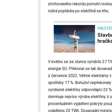
zmiňovaného rekordu pomohl rostoucí 
nízká poptávka po elektřině na trhu.
PŘEČTĚT
Stavba větrné elektrárny s Koala Lifter je
hračk
V květnu se ze slunce vyrobilo 27 TW
energie EU. Překonal se tak dosavadn
z července 2022. Větrné elektrárny v
spotřeby 17 %. Bohužel nepřekonaly 
vyrobené elektřiny odpovídající 23 %
dominuje nejvíce výroba elektřiny z u
procentuálním vyjádření pokryly pou
vyjádřeno 20 TWh. Dosavadní minimu