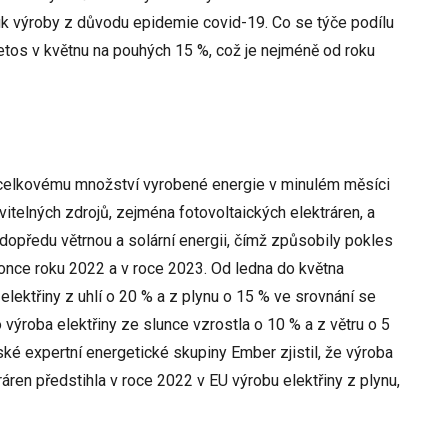
 výroby z důvodu epidemie covid-19. Co se týče podílu
 letos v květnu na pouhých 15 %, což je nejméně od roku
k celkovému množství vyrobené energie v minulém měsíci
itelných zdrojů, zejména fotovoltaických elektráren, a
 dopředu větrnou a solární energii, čímž způsobily pokles
konce roku 2022 a v roce 2023. Od ledna do května
elektřiny z uhlí o 20 % a z plynu o 15 % ve srovnání se
ýroba elektřiny ze slunce vzrostla o 10 % a z větru o 5
ké expertní energetické skupiny Ember zjistil, že výroba
tráren předstihla v roce 2022 v EU výrobu elektřiny z plynu,