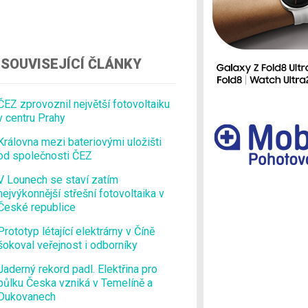
Ostatní
SOUVISEJÍCÍ ČLÁNKY
ČEZ zprovoznil největší fotovoltaiku
v centru Prahy
Královna mezi bateriovými uložišti
od společnosti ČEZ
V Lounech se staví zatím
nejvýkonnější střešní fotovoltaika v
České republice
Prototyp létající elektrárny v Číně
šokoval veřejnost i odborníky
Jaderný rekord padl. Elektřina pro
půlku Česka vzniká v Temelíně a
Dukovanech