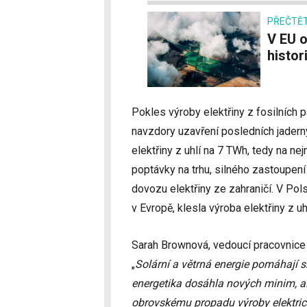
PŘEČTĚT
V EU obnovitelné zdroje energie poprvé v
histori
Pokles výroby elektřiny z fosilních 
navzdory uzavření posledních jaderný
elektřiny z uhlí na 7 TWh, tedy na ne
poptávky na trhu, silného zastoupení
dovozu elektřiny ze zahraničí. V Pols
v Evropě, klesla výroba elektřiny z u
Sarah Brownová, vedoucí pracovnice 
„
Solární a větrná energie pomáhají s
energetika dosáhla nových minim, ale
obrovskému propadu výroby elektrické