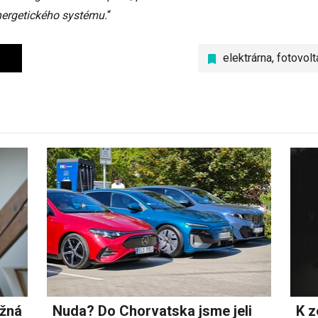
nergetického systému.
“
elektrárna
,
fotovolt
ožná
Nuda? Do Chorvatska jsme jeli
K z