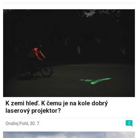
K zemi hleď. K čemu je na kole dobrý
laserový projektor?
2
Ondřej Pohl
,
30. 7.