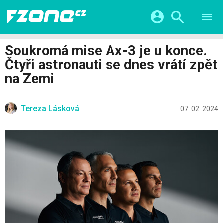
TESTY
CHYTRÁ DOMÁCNOST
Přihlášení a registrace pomocí:
Soukromá mise Ax-3 je u konce.
CHYTRÁ MĚSTA
VIDEA
Čtyři astronauti se dnes vrátí zpět
ŽIVOT BUDOUCNOSTI
Facebook
Google
SERIÁLY
na Zemi
HRY A ZÁBAVA
KATEGORIE
Twitter
Apple
Microsoft
FINTECH
Tereza Lásková
07. 02. 2024