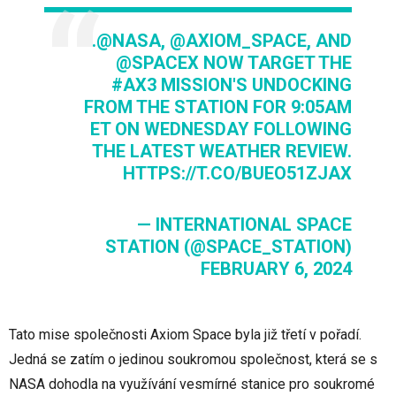
.
@NASA
,
@AXIOM_SPACE
, AND
@SPACEX
NOW TARGET THE
#AX3
MISSION'S UNDOCKING
FROM THE STATION FOR 9:05AM
ET ON WEDNESDAY FOLLOWING
THE LATEST WEATHER REVIEW.
HTTPS://T.CO/BUEO51ZJAX
— INTERNATIONAL SPACE
STATION (@SPACE_STATION)
FEBRUARY 6, 2024
Tato mise společnosti Axiom Space byla již třetí v pořadí.
Jedná se zatím o jedinou soukromou společnost, která se s
NASA dohodla na využívání vesmírné stanice pro soukromé