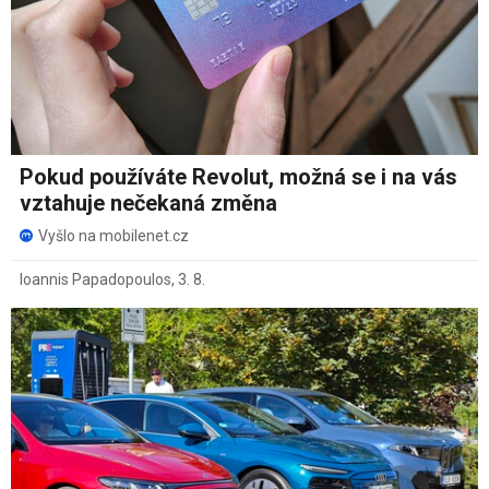
Pokud používáte Revolut, možná se i na vás
vztahuje nečekaná změna
Vyšlo na mobilenet.cz
Ioannis Papadopoulos
,
3. 8.