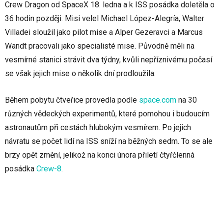
Crew Dragon od SpaceX 18. ledna a k ISS posádka doletěla o
36 hodin později. Misi velel Michael López-Alegría, Walter
Villadei sloužil jako pilot mise a Alper Gezeravci a Marcus
Wandt pracovali jako specialisté mise. Původně měli na
vesmírné stanici strávit dva týdny, kvůli nepříznivému počasí
se však jejich mise o několik dní prodloužila.
Během pobytu čtveřice provedla podle
space.com
na 30
různých vědeckých experimentů, které pomohou i budoucím
astronautům při cestách hlubokým vesmírem. Po jejich
návratu se počet lidí na ISS sníží na běžných sedm. To se ale
brzy opět změní, jelikož na konci února přiletí čtyřčlenná
posádka
Crew-8
.