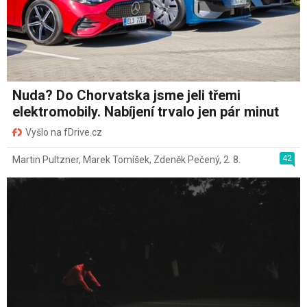
Nuda? Do Chorvatska jsme jeli třemi
elektromobily. Nabíjení trvalo jen pár minut
Vyšlo na fDrive.cz
42
Martin Pultzner
,
Marek Tomíšek
,
Zdeněk Pečený
,
2. 8.