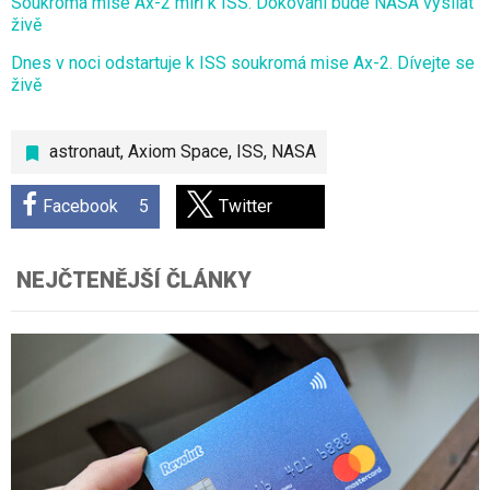
Soukromá mise Ax-2 míří k ISS. Dokování bude NASA vysílat
živě
Dnes v noci odstartuje k ISS soukromá mise Ax-2. Dívejte se
živě
astronaut
,
Axiom Space
,
ISS
,
NASA
Facebook
5
Twitter
NEJČTENĚJŠÍ ČLÁNKY