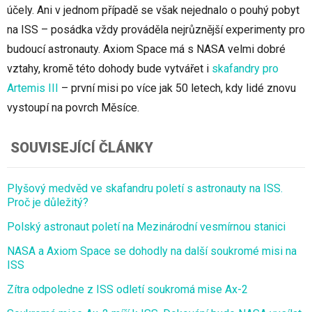
účely. Ani v jednom případě se však nejednalo o pouhý pobyt
na ISS – posádka vždy prováděla nejrůznější experimenty pro
budoucí astronauty. Axiom Space má s NASA velmi dobré
vztahy, kromě této dohody bude vytvářet i
skafandry pro
Artemis III
– první misi po více jak 50 letech, kdy lidé znovu
vystoupí na povrch Měsíce.
SOUVISEJÍCÍ ČLÁNKY
Plyšový medvěd ve skafandru poletí s astronauty na ISS.
Proč je důležitý?
Polský astronaut poletí na Mezinárodní vesmírnou stanici
NASA a Axiom Space se dohodly na další soukromé misi na
ISS
Zítra odpoledne z ISS odletí soukromá mise Ax-2