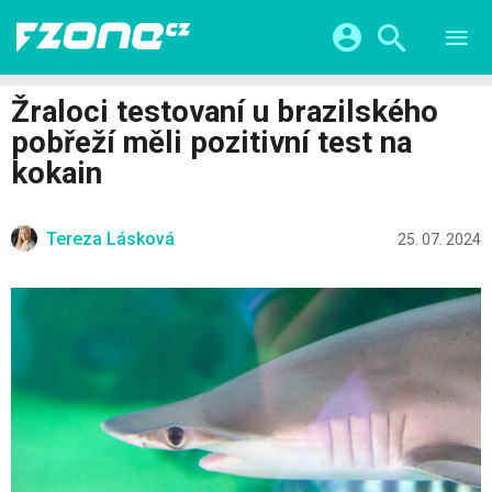
TESTY
CHYTRÁ DOMÁCNOST
Přihlášení a registrace pomocí:
Žraloci testovaní u brazilského
CHYTRÁ MĚSTA
VIDEA
pobřeží měli pozitivní test na
ŽIVOT BUDOUCNOSTI
Facebook
Google
SERIÁLY
kokain
HRY A ZÁBAVA
KATEGORIE
Twitter
Apple
Microsoft
FINTECH
Tereza Lásková
25. 07. 2024