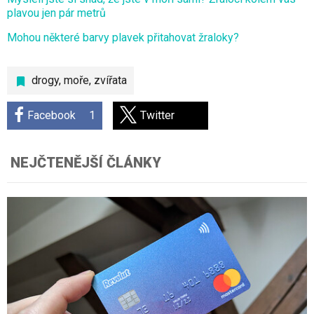
plavou jen pár metrů
Mohou některé barvy plavek přitahovat žraloky?
drogy
,
moře
,
zvířata
Facebook
1
Twitter
NEJČTENĚJŠÍ ČLÁNKY