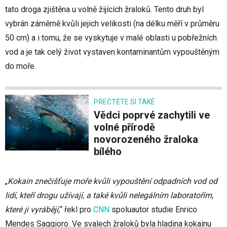
tato droga zjištěna u volně žijících žraloků. Tento druh byl
vybrán záměrně kvůli jejich velikosti (na délku měří v průměru
50 cm) a i tomu, že se vyskytuje v malé oblasti u pobřežních
vod a je tak celý život vystaven kontaminantům vypouštěným
do moře.
PŘEČTĚTE SI TAKÉ
Vědci poprvé zachytili ve
volné přírodě
novorozeného žraloka
bílého
„
Kokain znečišťuje moře kvůli vypouštění odpadních vod od
lidí, kteří drogu užívají, a také kvůli nelegálním laboratořím,
které ji vyrábějí,
“ řekl pro
CNN
spoluautor studie Enrico
Mendes Saggioro. Ve svalech žraloků byla hladina kokainu