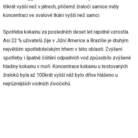
třikrát vyšší než v játrech, přičemž žraločí samice měly
koncentraci ve svalové tkáni vyšší než samci.
Spotřeba kokainu za posledních deset let rapidně vzrostla.
Asi 22 % uživatelů žije v Jižní Americe a Brazílie je druhým
největším spotřebitelským trhem v této oblasti. Zvýšení
spotřeby i špatné čištění odpadních vod způsobilo zvýšené
hladiny kokainu v moři. Koncentrace kokainu u testovaných
žraloků byla až 100krát vyšší něž bylo dříve hlášeno u
nejrůznějších vodních živočichů.