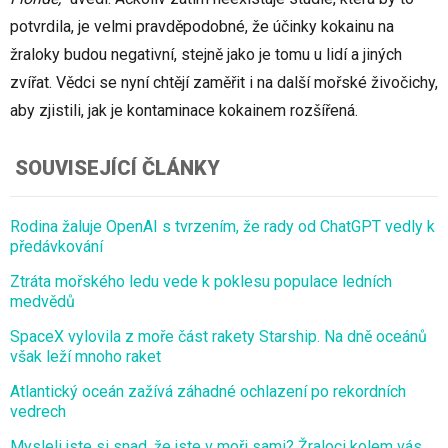
potvrdila, je velmi pravděpodobné, že účinky kokainu na
žraloky budou negativní, stejně jako je tomu u lidí a jiných
zvířat. Vědci se nyní chtějí zaměřit i na další mořské živočichy,
aby zjistili, jak je kontaminace kokainem rozšířená.
SOUVISEJÍCÍ ČLÁNKY
Rodina žaluje OpenAI s tvrzením, že rady od ChatGPT vedly k
předávkování
Ztráta mořského ledu vede k poklesu populace ledních
medvědů
SpaceX vylovila z moře část rakety Starship. Na dně oceánů
však leží mnoho raket
Atlantický oceán zažívá záhadné ochlazení po rekordních
vedrech
Mysleli jste si snad, že jste v moři sami? Žraloci kolem vás