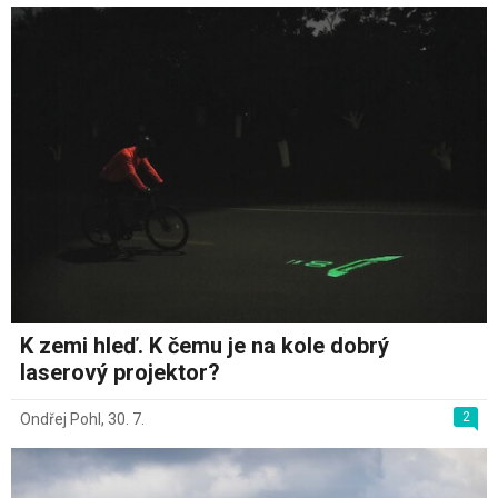
K zemi hleď. K čemu je na kole dobrý
laserový projektor?
2
Ondřej Pohl
,
30. 7.