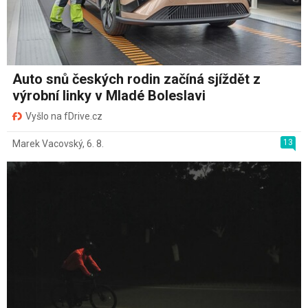
Auto snů českých rodin začíná sjíždět z
výrobní linky v Mladé Boleslavi
Vyšlo na fDrive.cz
13
Marek Vacovský
,
6. 8.