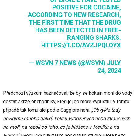
POSITIVE FOR COCAINE,
ACCORDING TO NEW RESEARCH,
THE FIRST TIME THAT THE DRUG
HAS BEEN DETECTED IN FREE-
RANGING SHARKS.
HTTPS://T.CO/AVZJPQLOYX
— WSVN 7 NEWS (@WSVN)
JULY
24, 2024
Předchozí výzkum naznačoval, že by se kokain mohl do vody
dostat skrze obchodníky, kteří jej do moře vypustili. V tomto
případě tak tomu ale podle Saggiora není. „
Obvykle tady
nevidíme mnoho balíků koksu vyhozených nebo ztracených
na moři, na rozdíl od toho, co je hlášeno v Mexiku a na
Floridě,
“ uvedl. Ačkoliv zatím neexistuje studie, která by to