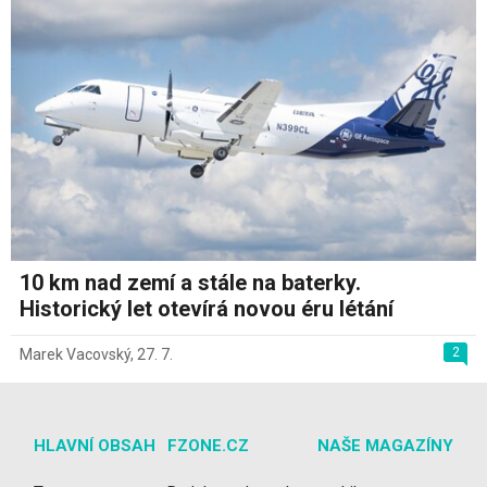
10 km nad zemí a stále na baterky.
Historický let otevírá novou éru létání
2
Marek Vacovský
,
27. 7.
HLAVNÍ OBSAH
FZONE.CZ
NAŠE MAGAZÍNY