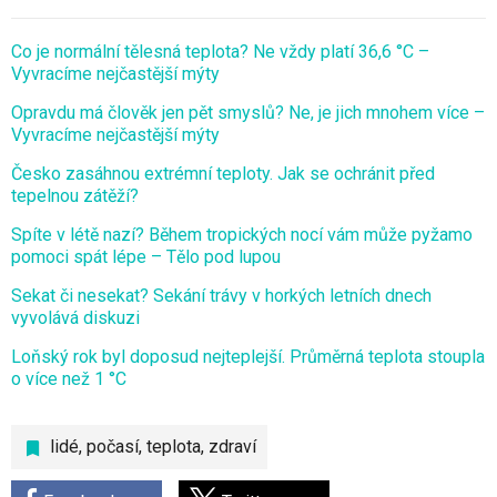
Co je normální tělesná teplota? Ne vždy platí 36,6 °C –
Vyvracíme nejčastější mýty
Opravdu má člověk jen pět smyslů? Ne, je jich mnohem více –
Vyvracíme nejčastější mýty
Česko zasáhnou extrémní teploty. Jak se ochránit před
tepelnou zátěží?
Spíte v létě nazí? Během tropických nocí vám může pyžamo
pomoci spát lépe – Tělo pod lupou
Sekat či nesekat? Sekání trávy v horkých letních dnech
vyvolává diskuzi
Loňský rok byl doposud nejteplejší. Průměrná teplota stoupla
o více než 1 °C
lidé
,
počasí
,
teplota
,
zdraví