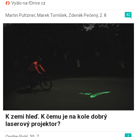
Vyšlo na fDrive.cz
42
Martin Pultzner
,
Marek Tomíšek
,
Zdeněk Pečený
,
2. 8.
K zemi hleď. K čemu je na kole dobrý
laserový projektor?
2
Ondřej Pohl
,
30. 7.