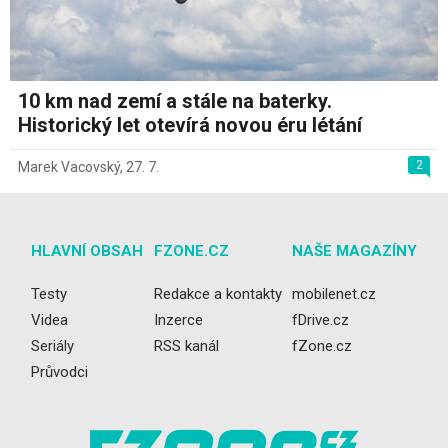
10 km nad zemí a stále na baterky.
Historický let otevírá novou éru létání
2
Marek Vacovský
,
27. 7.
HLAVNÍ OBSAH
FZONE.CZ
NAŠE MAGAZÍNY
Testy
Redakce a kontakty
mobilenet.cz
Videa
Inzerce
fDrive.cz
Seriály
RSS kanál
fZone.cz
Průvodci