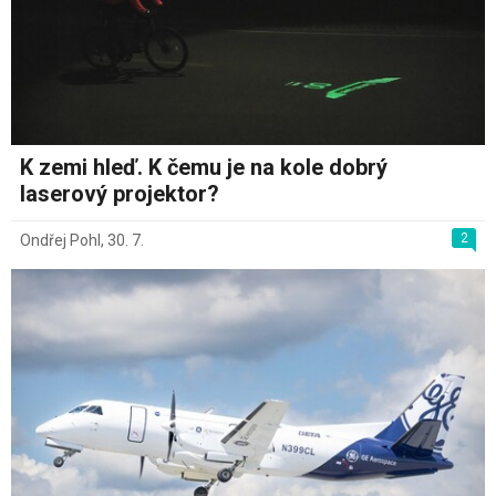
K zemi hleď. K čemu je na kole dobrý
laserový projektor?
2
Ondřej Pohl
,
30. 7.