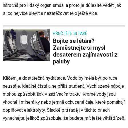
náročná pro lidský organismus, a proto je důležité vědět, jak
si co nejvíce ulevit a nezatěžovat tělo ještě více.
PŘEČTĚTE SI TAKÉ
Bojíte se létání?
Zaměstnejte si mysl
desaterem zajímavostí z
paluby
Klíčem je dostatečná hydratace. Voda by měla být po ruce
neustále, ideálně čistá a ne příliš studená. Vychlazené nápoje
mohou způsobit šok v zažívacím traktu. Kromě vody jsou
vhodné i minerálky nebo jemně ochucené čaje, které pomáhají
doplňovat elektrolyty. Sladké pití raději v těchto dnech
vynechejte, jelikož způsobuje, že budete mít ještě větší žízeň.