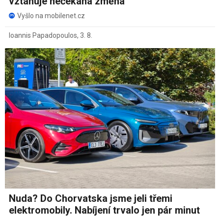
vztahuje nečekaná změna
Vyšlo na mobilenet.cz
Ioannis Papadopoulos
,
3. 8.
Nuda? Do Chorvatska jsme jeli třemi
elektromobily. Nabíjení trvalo jen pár minut