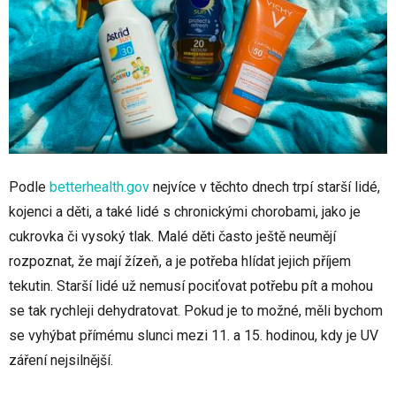
Podle
betterhealth.gov
nejvíce v těchto dnech trpí starší lidé,
kojenci a děti, a také lidé s chronickými chorobami, jako je
cukrovka či vysoký tlak. Malé děti často ještě neumějí
rozpoznat, že mají žízeň, a je potřeba hlídat jejich příjem
tekutin. Starší lidé už nemusí pociťovat potřebu pít a mohou
se tak rychleji dehydratovat. Pokud je to možné, měli bychom
se vyhýbat přímému slunci mezi 11. a 15. hodinou, kdy je UV
záření nejsilnější.