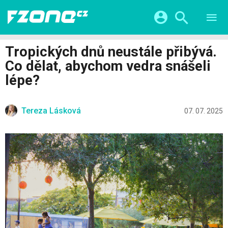
TESTY
CHYTRÁ DOMÁCNOST
Přihlášení a registrace pomocí:
Tropických dnů neustále přibývá.
CHYTRÁ MĚSTA
VIDEA
Co dělat, abychom vedra snášeli
ŽIVOT BUDOUCNOSTI
Facebook
Google
SERIÁLY
lépe?
HRY A ZÁBAVA
KATEGORIE
Twitter
Apple
Microsoft
FINTECH
Tereza Lásková
07. 07. 2025