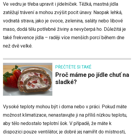
Ve vedru je třeba upravit i jídelníček. Těžká, mastná jídla
zatěžují trávení a mohou zvýšit pocit únavy. Naopak lehká,
vodnatá strava, jako je ovoce, zelenina, saláty nebo libové
maso, dodá tělu potřebné živiny a nevyčerpá ho. Důležitá je
také frekvence jídla – raději více menších porcí během dne
než dvě velké.
PŘEČTĚTE SI TAKÉ
Proč máme po jídle chuť na
sladké?
Vysoké teploty mohou být i doma nebo v práci. Pokud máte
možnost klimatizace, nenastavujte ji na příliš nízkou teplotu,
aby tělo nedostalo teplotní šok. V případě, že máte k
dispozici pouze ventilátor, je dobré jej namířit do místnosti,