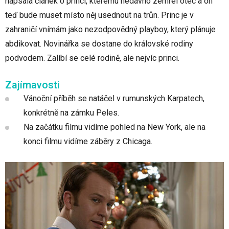
napsala článek o princi, kterému nedávno zemřel otec a on
teď bude muset místo něj usednout na trůn. Princ je v
zahraničí vnímám jako nezodpovědný playboy, který plánuje
abdikovat. Novinářka se dostane do královské rodiny
podvodem. Zalíbí se celé rodině, ale nejvíc princi.
Zajímavosti
Vánoční příběh se natáčel v rumunských Karpatech,
konkrétně na zámku Peles.
Na začátku filmu vidíme pohled na New York, ale na
konci filmu vidíme záběry z Chicaga.