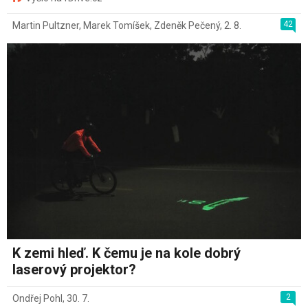
42
Martin Pultzner
,
Marek Tomíšek
,
Zdeněk Pečený
,
2. 8.
K zemi hleď. K čemu je na kole dobrý
laserový projektor?
2
Ondřej Pohl
,
30. 7.