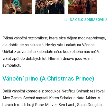
NA CELOU OBRAZOVKU
Pěkná vánoční roztomilost, která sice dějem moc nepřekvapí,
ale dobře se na ni kouká. Hezky vás i naladí na Vánoce.
Udělat z adventního kalendáře něco kouzelného nás může
vrátit zpět do dětských let. Hlavní hrdinové jsou velmi
sympatičtí.
Vánoční princ (A Christmas Prince)
Další vánoční komedie z produkce Netlfixu. Snímek režíroval
Alex Zamm. Scénář napsali Karen Schaler a Nate Atkins. V
hlavních rolích hrají Rose McIver, Ben Lamb, Sarah Douglas,