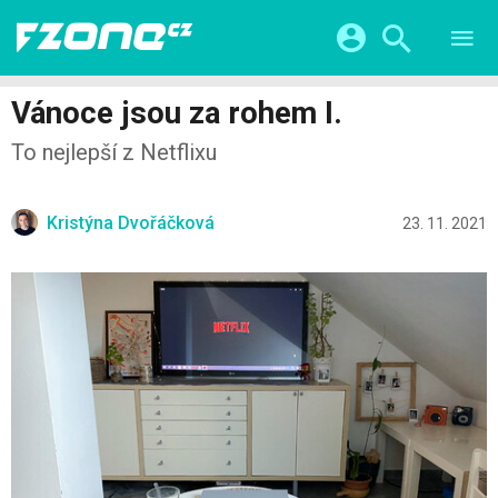
TESTY
CHYTRÁ DOMÁCNOST
Přihlášení a registrace pomocí:
Vánoce jsou za rohem I.
CHYTRÁ MĚSTA
VIDEA
To nejlepší z Netflixu
ŽIVOT BUDOUCNOSTI
Facebook
Google
SERIÁLY
HRY A ZÁBAVA
KATEGORIE
Twitter
Apple
Microsoft
FINTECH
Kristýna Dvořáčková
23. 11. 2021