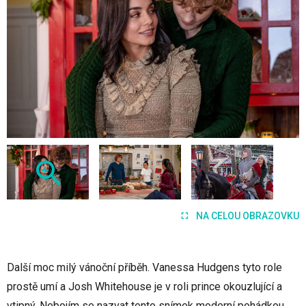
NA CELOU OBRAZOVKU
Další moc milý vánoční příběh. Vanessa Hudgens tyto role
prostě umí a Josh Whitehouse je v roli prince okouzlující a
vtipný. Nebojím se nazvat tento snímek moderní pohádkou