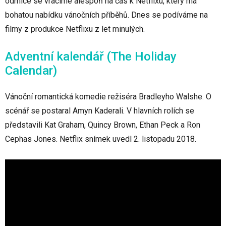
odmlce se vracíme alespoň na čas k Netflixu, který má
bohatou nabídku vánočních příběhů. Dnes se podíváme na
filmy z produkce Netflixu z let minulých.
Adventní kalendář (The Holiday
Calendar)
Vánoční romantická komedie režiséra Bradleyho Walshe. O
scénář se postaral Amyn Kaderali. V hlavních rolích se
představili Kat Graham, Quincy Brown, Ethan Peck a Ron
Cephas Jones. Netflix snímek uvedl 2. listopadu 2018.