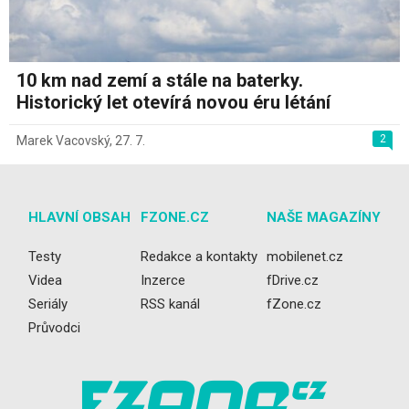
10 km nad zemí a stále na baterky.
Historický let otevírá novou éru létání
2
Marek Vacovský
,
27. 7.
HLAVNÍ OBSAH
FZONE.CZ
NAŠE MAGAZÍNY
Testy
Redakce a kontakty
mobilenet.cz
Videa
Inzerce
fDrive.cz
Seriály
RSS kanál
fZone.cz
Průvodci