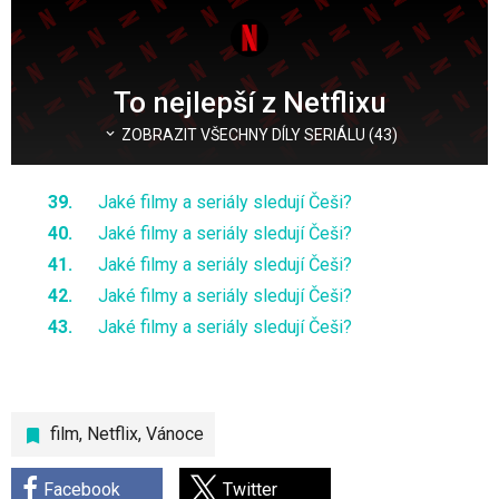
To nejlepší z Netflixu
ZOBRAZIT VŠECHNY DÍLY SERIÁLU (43)
Jaké filmy a seriály sledují Češi?
Jaké filmy a seriály sledují Češi?
Jaké filmy a seriály sledují Češi?
Jaké filmy a seriály sledují Češi?
Jaké filmy a seriály sledují Češi?
film
,
Netflix
,
Vánoce
Facebook
Twitter