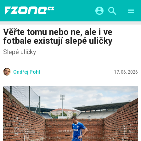
TESTY
CHYTRÁ DOMÁCNOST
Přihlášení a registrace pomocí:
Věřte tomu nebo ne, ale i ve
CHYTRÁ MĚSTA
VIDEA
fotbale existují slepé uličky
ŽIVOT BUDOUCNOSTI
Facebook
Google
SERIÁLY
Slepé uličky
HRY A ZÁBAVA
KATEGORIE
Twitter
Apple
Microsoft
FINTECH
Ondřej Pohl
17. 06. 2026