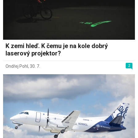
K zemi hleď. K čemu je na kole dobrý
laserový projektor?
2
Ondřej Pohl
,
30. 7.