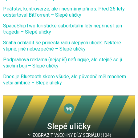
Pirátství, kontroverze, ale i nesmírný přínos. Před 25 lety
odstartoval BitTorrent – Slepé uličky
SpaceShipTwo turistické suborbitální lety nepřinesl, jen
tragédii – Slepé uličky
Snaha ochladit se přinesla řadu slepých uliček. Některé
vtipné, jiné nebezpečné – Slepé uličky
Podprahová reklama (nejspíš) nefunguje, ale stejně se jí
všichni bojí – Slepé uličky
Dnes je Bluetooth skoro všude, ale původně měl mnohem
větší ambice – Slepé uličky
Slepé uličky
ZOBRAZIT VŠECHNY DÍLY SERIÁLU (104)