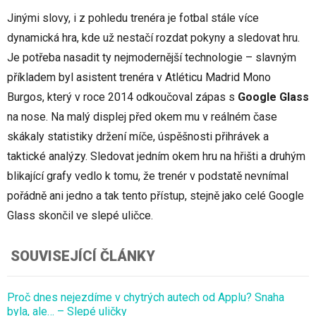
Jinými slovy, i z pohledu trenéra je fotbal stále více
dynamická hra, kde už nestačí rozdat pokyny a sledovat hru.
Je potřeba nasadit ty nejmodernější technologie – slavným
příkladem byl asistent trenéra v Atléticu Madrid Mono
Burgos, který v roce 2014 odkoučoval zápas s
Google Glass
na nose. Na malý displej před okem mu v reálném čase
skákaly statistiky držení míče, úspěšnosti přihrávek a
taktické analýzy. Sledovat jedním okem hru na hřišti a druhým
blikající grafy vedlo k tomu, že trenér v podstatě nevnímal
pořádně ani jedno a tak tento přístup, stejně jako celé Google
Glass skončil ve slepé uličce.
SOUVISEJÍCÍ ČLÁNKY
Proč dnes nejezdíme v chytrých autech od Applu? Snaha
byla, ale… – Slepé uličky