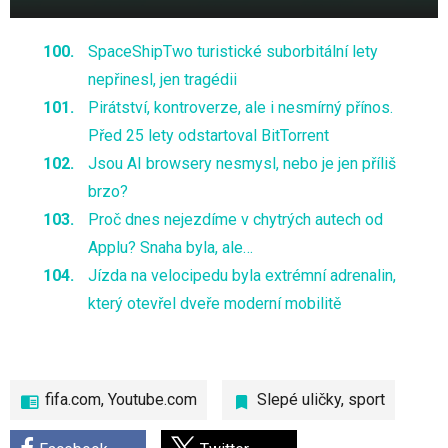
SpaceShipTwo turistické suborbitální lety
nepřinesl, jen tragédii
Pirátství, kontroverze, ale i nesmírný přínos.
Před 25 lety odstartoval BitTorrent
Jsou AI browsery nesmysl, nebo je jen příliš
brzo?
Proč dnes nejezdíme v chytrých autech od
Applu? Snaha byla, ale…
Jízda na velocipedu byla extrémní adrenalin,
který otevřel dveře moderní mobilitě
fifa.com, Youtube.com
Slepé uličky
,
sport