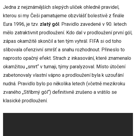
Jedna z nejznámějších slepých uliček ohledně pravidel,
kterou si my Češi pamatujeme obzvlášť bolestivě z finále
Eura 1996, je tzv.
zlatý gól
. Pravidlo zavedené v 90. letech
mělo zatraktivnit prodloužení. Kdo dal v prodloužení první gól,
zápas okamžitě skončil a ten tým vyhrál. FIFA si od toho
slibovala ofenzivní smršť a snahu rozhodnout. Přineslo to
naprosto opačný efekt. Strach z inkasování, které znamenalo
okamžitou „smrt“ v turnaji, týmy paralyzoval. Místo útočení
zabetonovaly vlastní vápno a prodloužení byla k uzoufání
nudná. Pravidlo bylo po několika letech (včetně mezikroku
zvaného „Stříbrný gól“) definitivně zrušeno a vrátilo se
klasické prodloužení.