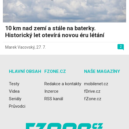
10 km nad zemí a stále na baterky.
Historický let otevírá novou éru létání
2
Marek Vacovský
,
27. 7.
HLAVNÍ OBSAH
FZONE.CZ
NAŠE MAGAZÍNY
Testy
Redakce a kontakty
mobilenet.cz
Videa
Inzerce
fDrive.cz
Seriály
RSS kanál
fZone.cz
Průvodci